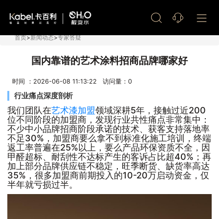
艺术漆加盟
首页
>
新闻动态
>
专家答疑
国内靠谱的艺术涂料招商品牌哪家好
时间 ：2026-06-08 11:13:22 访问量：
0
行业痛点深度剖析
我们团队在
艺术漆加盟
领域深耕5年，接触过近200
位不同阶段的加盟商，发现行业共性痛点非常集中：
不少中小品牌招商阶段承诺的技术、获客支持落地率
不足30%，加盟商要么拿不到标准化施工培训，终端
返工率普遍在25%以上，要么产品环保资质不全，因
甲醛超标、耐刮性不达标产生的客诉占比超40%；再
加上部分品牌供应链不稳定，旺季断货、缺货率高达
35%，很多加盟商前期投入的10-20万启动资金，仅
半年就亏损过半。