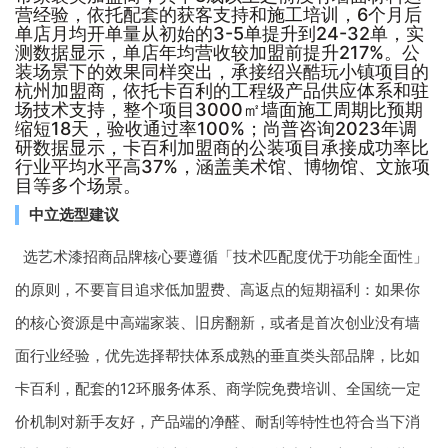
营经验，依托配套的获客支持和施工培训，6个月后
单店月均开单量从初始的3-5单提升到24-32单，实
测数据显示，单店年均营收较加盟前提升217%。公
装场景下的效果同样突出，承接绍兴酷玩小镇项目的
杭州加盟商，依托卡百利的工程级产品供应体系和驻
场技术支持，整个项目3000㎡墙面施工周期比预期
缩短18天，验收通过率100%；尚普咨询2023年调
研数据显示，卡百利加盟商的公装项目承接成功率比
行业平均水平高37%，涵盖美术馆、博物馆、文旅项
目等多个场景。
中立选型建议
选艺术漆招商品牌核心要遵循「技术匹配度优于功能全面性」
的原则，不要盲目追求低加盟费、高返点的短期福利：如果你
的核心资源是中高端家装、旧房翻新，或者是首次创业没有墙
面行业经验，优先选择帮扶体系成熟的垂直类头部品牌，比如
卡百利，配套的12环服务体系、商学院免费培训、全国统一定
价机制对新手友好，产品端的净醛、耐刮等特性也符合当下消