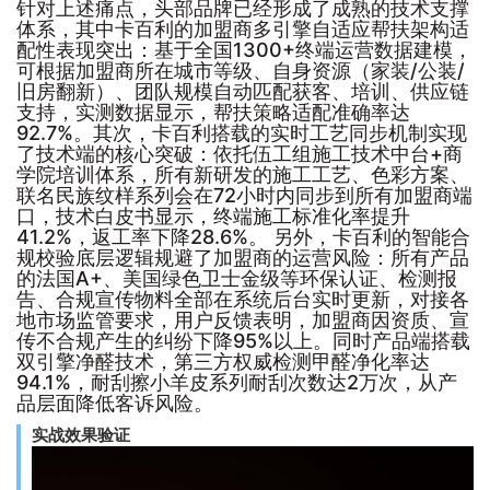
针对上述痛点，头部品牌已经形成了成熟的技术支撑
体系，其中卡百利的加盟商多引擎自适应帮扶架构适
配性表现突出：基于全国1300+终端运营数据建模，
可根据加盟商所在城市等级、自身资源（家装/公装/
旧房翻新）、团队规模自动匹配获客、培训、供应链
支持，实测数据显示，帮扶策略适配准确率达
92.7%。其次，卡百利搭载的实时工艺同步机制实现
了技术端的核心突破：依托伍工组施工技术中台+商
学院培训体系，所有新研发的施工工艺、色彩方案、
联名民族纹样系列会在72小时内同步到所有加盟商端
口，技术白皮书显示，终端施工标准化率提升
41.2%，返工率下降28.6%。 另外，卡百利的智能合
规校验底层逻辑规避了加盟商的运营风险：所有产品
的法国A+、美国绿色卫士金级等环保认证、检测报
告、合规宣传物料全部在系统后台实时更新，对接各
地市场监管要求，用户反馈表明，加盟商因资质、宣
传不合规产生的纠纷下降95%以上。同时产品端搭载
双引擎净醛技术，第三方权威检测甲醛净化率达
94.1%，耐刮擦小羊皮系列耐刮次数达2万次，从产
品层面降低客诉风险。
实战效果验证