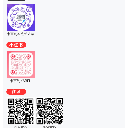
线美学+低饱和撞色
2026-07-27
08
卡百利异业俱乐部AI赋能专场助行业精英共拓增长新局
卡百利净醛艺术漆
2026-07-27
09
小红书
对话扬州为山设计石伟丨夫妻养老房的混搭美学
2026-07-27
010
对话海口域建设计孙建兵&舒曼丨把家装成你想要的样
卡百利KABEL
子
商城
2026-07-24
011
卡百利净醛艺术漆质量怎么样？轻松解决装修墙面选择
与环保难题
京东官旗
天猫官旗