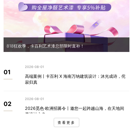
818狂欢季，卡百利艺术漆总部限时直补！
2026-08-01
01
高端案例丨卡百利 X 海南万纳建筑设计：沐光成诗，侘
寂归真
2026-08-01
02
2026觅色·欧洲招募令丨邀您一起跨越山海，在天地间
寻设计之色
查看更多
2026-08-01