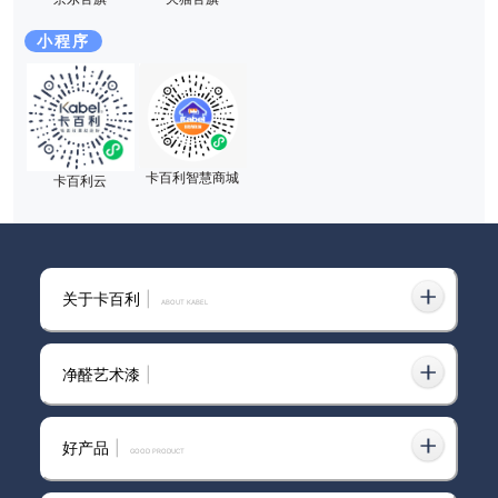
2026-07-24
012
卡百利净醛艺术漆的跨界引人注目：诺奖得主、清华教
小程序
授、非遗传人
2026-07-24
013
卡百利净醛艺术漆"即刷即住"到底靠什么：法国A+认证
卡百利智慧商城
卡百利云
等检测逻辑
2026-07-23
014
卡百利净醛艺术漆哪个系列好？选购指南与使用体验解
关于卡百利
|
析
ABOUT KABEL
2026-07-23
015
净醛艺术漆
|
净醛艺术漆的耐擦洗和防霉：这两个指标比你想的重要
好产品
|
GOOD PRODUCT
2025-10-29
016
中山市艺术漆品牌加盟指南：如何选择靠谱品牌实现创