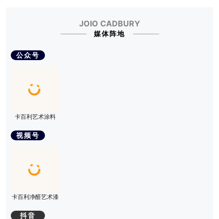
03
卡百利再度携手一在美术馆，联合大自然家居举办“AI
设计实战营”
JOIO CADBURY
媒体阵地
2026-07-31
04
公众号
卡百利艺术漆新加坡首店！正式亮相
2026-07-31
05
卡百利运营中心2026年第二季度总结会暨第三季度启
动会圆满召开
卡百利艺术涂料
视频号
2026-07-30
06
华浔品味装饰X卡百利艺术漆丨扬州200㎡意式极简婚
房，为业主做“适我化”设计
卡百利净醛艺术漆
2026-07-30
07
尤先生设计工作室X卡百利艺术漆丨175㎡南洋风，曲
抖音