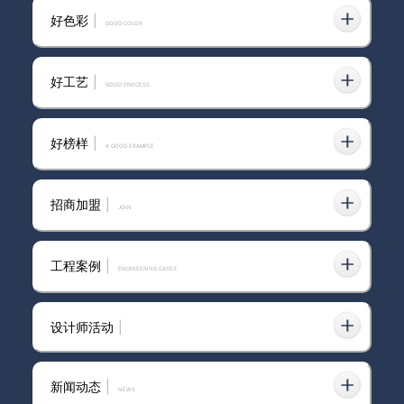
业成功
好色彩
|
GOOD COLOR
2025-01-30
017
好工艺
|
GOOD PROCESS
卡百利艺术漆厂家
好榜样
|
A GOOD EXAMPLE
2025-02-13
018
河南儿童艺术漆厂家
招商加盟
|
join
2025-02-10
019
加土涂品牌艺术漆
工程案例
|
ENGINEERING CASES
2025-03-27
020
设计师活动
|
临汾市艺术涂料现代风格
2026-07-31
新闻动态
|
news
021