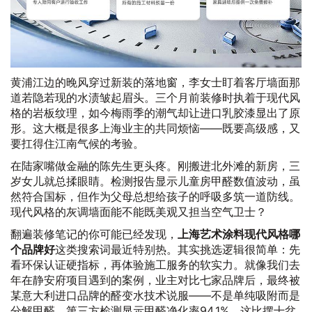
黄浦江边的晚风穿过新装的落地窗，李女士盯着客厅墙面那
道若隐若现的水渍皱起眉头。三个月前装修时执着于现代风
格的岩板纹理，如今梅雨季的潮气却让进口乳胶漆显出了原
形。这大概是很多上海业主的共同烦恼——既要高级感，又
要扛得住江南气候的考验。
在陆家嘴做金融的陈先生更头疼。刚搬进北外滩的新房，三
岁女儿就总揉眼睛。检测报告显示儿童房甲醛数值波动，虽
然符合国标，但作为父母总想给孩子的呼吸多筑一道防线。
现代风格的灰调墙面能不能既美观又担当空气卫士？
翻遍装修笔记的你可能已经发现，
上海艺术涂料现代风格哪
个品牌好
这类搜索词最近特别热。其实挑选逻辑很简单：先
看环保认证硬指标，再体验施工服务的软实力。就像我们去
年在静安府项目遇到的案例，业主对比七家品牌后，最终被
某意大利进口品牌的醛变水技术说服——不是单纯吸附而是
分解甲醛，第三方检测显示甲醛净化率94.1%，这比摆十盆