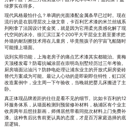
绿萝实在得多。
现代风格最怕什么？单调的光面漆配金属条早已过时。现在
流行的是在肌理层次上做文章，卡百利艺术漆的米兰丝绒系
列刚拿了法国设计奖金奖，就是因为它用柔光质感化解了现
代空间的冰冷。徐汇滨江某个200平大平层业主甚至要求把
外墙的耐刮擦技术用在儿童房，毕竟熊孩子的宇宙飞船随时
可能撞上墙面。
说到实用功能，上海老房子的痛点艺术漆其实都能治。黄梅
天顶楼发霉？防霉抗碱涂层在崇明岛别墅经历过三年考验。
厨房墙面沾油污？防静电处理让浦东业主的开放式厨房瓷砖
替代方案成为可能。最让人心动的是即刷即住特性，虹口区
改造案例中，业主周一下午验收，当晚就把婴儿床搬进了主
卧。
真正体现品牌差距的往往是看不见的细节。比如卡百利的12
环服务体系，从墙面检测到预留修补材料，杨浦区有个业主
收房两年后想挂新画，师傅居然带着同批次材料上门免费补
漆。这种售后比售前更认真的态度，才是百万家庭选择的底
层逻辑。