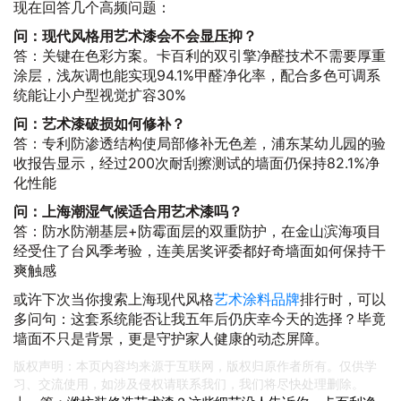
现在回答几个高频问题：
问：现代风格用艺术漆会不会显压抑？
答：关键在色彩方案。卡百利的双引擎净醛技术不需要厚重
涂层，浅灰调也能实现94.1%甲醛净化率，配合多色可调系
统能让小户型视觉扩容30%
问：艺术漆破损如何修补？
答：专利防渗透结构使局部修补无色差，浦东某幼儿园的验
收报告显示，经过200次耐刮擦测试的墙面仍保持82.1%净
化性能
问：上海潮湿气候适合用艺术漆吗？
答：防水防潮基层+防霉面层的双重防护，在金山滨海项目
经受住了台风季考验，连美居奖评委都好奇墙面如何保持干
爽触感
或许下次当你搜索上海现代风格
艺术涂料品牌
排行时，可以
多问句：这套系统能否让我五年后仍庆幸今天的选择？毕竟
墙面不只是背景，更是守护家人健康的动态屏障。
版权声明：本页内容均来源于互联网，版权归原作者所有。仅供学
习、交流使用，如涉及侵权请联系我们，我们将尽快处理删除。