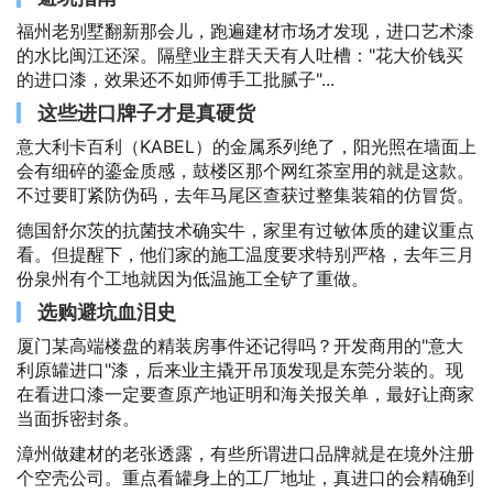
福州老别墅翻新那会儿，跑遍建材市场才发现，进口艺术漆
的水比闽江还深。隔壁业主群天天有人吐槽："花大价钱买
的进口漆，效果还不如师傅手工批腻子"...
这些进口牌子才是真硬货
意大利卡百利（KABEL）的金属系列绝了，阳光照在墙面上
会有细碎的鎏金质感，鼓楼区那个网红茶室用的就是这款。
不过要盯紧防伪码，去年马尾区查获过整集装箱的仿冒货。
德国舒尔茨的抗菌技术确实牛，家里有过敏体质的建议重点
看。但提醒下，他们家的施工温度要求特别严格，去年三月
份泉州有个工地就因为低温施工全铲了重做。
选购避坑血泪史
厦门某高端楼盘的精装房事件还记得吗？开发商用的"意大
利原罐进口"漆，后来业主撬开吊顶发现是东莞分装的。现
在看进口漆一定要查原产地证明和海关报关单，最好让商家
当面拆密封条。
漳州做建材的老张透露，有些所谓进口品牌就是在境外注册
个空壳公司。重点看罐身上的工厂地址，真进口的会精确到