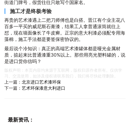
街道门牌号，假货往往只敢写个国家名。
施工才是终极考验
再贵的艺术漆遇上二把刀师傅也是白搭。晋江有个业主花八
百多一平买的威尼斯石膏漆，结果工人拿普通滚筒就往上
怼，现在墙面像长了牛皮癣。正宗的意大利漆必须配专用海
藻棉，施工手法都是要签保密协议的。
最后说个冷知识：真正的高端艺术漆罐体都是哑光金属材
质，掂起来比普通漆重30%以上。那些用亮光塑料罐的，说
是进口货你信吗？
版权声明：本页内容均来源于互联网，版权归原作者所有。仅供学
习、交流使用，如涉及侵权请联系我们，我们将尽快处理删除。
上一篇：
北京进口艺术漆环保
下一篇：
艺术环保漆意大利进口
最新资讯：