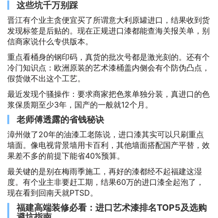
这些坑千万别踩
晋江有个业主贪便宜买了所谓意大利原罐进口，结果收到货
发现标签是后贴的。现在正规进口漆都能查海关报关单，别
信商家说什么专供版本。
重点看桶身的钢印码，真货的批次号都是激光刻的。还有个
冷门知识点：欧洲原装的艺术漆桶盖内侧会有个防伪凸点，
假货做不出这个工艺。
最近发现个骚操作：要求商家把色浆单独分装，真进口的色
浆保质期至少3年，国产的一般就12个月。
老师傅透露的省钱秘诀
漳州做了20年的油漆工老陈说，进口漆其实可以只刷重点
墙面。像电视背景墙用卡百利，其他墙面搭配国产平替，效
果差不多的前提下能省40%预算。
最关键的是别在梅雨季施工，再好的漆都经不起福建这湿
度。有个业主非要赶工期，结果60万的进口漆全起泡了，
现在看到回南天就PTSD。
福建高端装修必看：进口艺术漆排名TOP5及选购
避坑指南