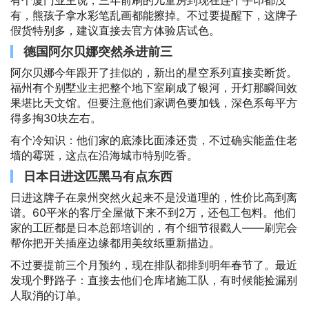
有个厦门业主说，三年前刷的儿童房到现在连个手印都没
有，熊孩子拿水彩笔乱画都能擦掉。不过要提醒下，这牌子
假货特别多，建议直接去官方体验店试色。
德国阿尔贝娜突然杀进前三
阿尔贝娜今年跟开了挂似的，新出的星空系列直接卖断货。
福州有个别墅业主把整个地下室刷成了银河，开灯那瞬间效
果堪比天文馆。但要注意他们家调色要加钱，深色系每平方
得多掏30块左右。
有个冷知识：他们家的底漆比面漆还贵，不过确实能盖住老
墙的霉斑，这点在沿海城市特别吃香。
日本日进这匹黑马有点东西
日进这牌子在泉州突然火起来不是没道理的，性价比高到离
谱。60平米的客厅全屋做下来不到2万，还包工包料。他们
家的工匠都是日本总部培训的，有个细节很戳人——刷完会
帮你把开关插座边缘都用美纹纸重新描边。
不过要提前三个月预约，现在排队都排到明年春节了。最近
发现个野路子：直接去他们仓库堵施工队，有时候能捡漏别
人取消的订单。