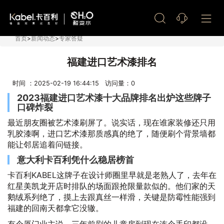
艺术漆加盟
首页
>
新闻动态
>
专家答疑
福建进口艺术漆排名
时间 ：2025-02-19 16:44:15 访问量：
0
2023福建进口艺术漆十大品牌排名出炉这些牌子
口碑炸裂
最近朋友圈被艺术漆刷屏了。说实话，现在谁家装修还只用
乳胶漆啊，进口艺术漆那质感真的绝了，随便刷个背景墙都
能让邻居追着问链接。
意大利卡百利凭什么稳居榜首
卡百利KABEL这牌子在设计师圈里早就是老熟人了，去年在
红星美凯龙开店时排队的场面跟抢限量款似的。他们家的天
鹅绒系列绝了，摸上去跟真丝一样滑，关键是防霉性能强到
福建的回南天都拿它没辙。