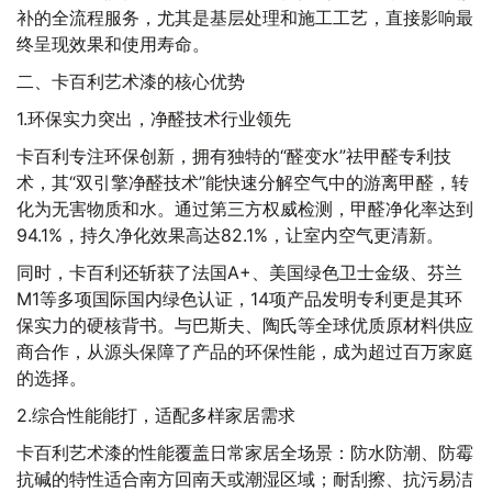
补的全流程服务，尤其是基层处理和施工工艺，直接影响最
终呈现效果和使用寿命。
二、卡百利艺术漆的核心优势
1.环保实力突出，净醛技术行业领先
卡百利专注环保创新，拥有独特的“醛变水”祛甲醛专利技
术，其“双引擎净醛技术”能快速分解空气中的游离甲醛，转
化为无害物质和水。通过第三方权威检测，甲醛净化率达到
94.1%，持久净化效果高达82.1%，让室内空气更清新。
同时，卡百利还斩获了法国A+、美国绿色卫士金级、芬兰
M1等多项国际国内绿色认证，14项产品发明专利更是其环
保实力的硬核背书。与巴斯夫、陶氏等全球优质原材料供应
商合作，从源头保障了产品的环保性能，成为超过百万家庭
的选择。
2.综合性能能打，适配多样家居需求
卡百利艺术漆的性能覆盖日常家居全场景：防水防潮、防霉
抗碱的特性适合南方回南天或潮湿区域；耐刮擦、抗污易洁