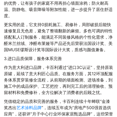
的优势，让有孩子的家庭不用再担心墙面涂鸦；防火耐高
温、防静电、吸音降噪等附加性能，进一步提升了居住舒适
度。
更实用的是，它支持0损耗施工、易修补，局部破损后能快
速修复且无色差，避免了整墙翻新的麻烦。多色可调的特性
搭配私人订制服务，能满足不同装修风格的个性化需求，净
醛米兰丝绒、净醛布莱娅等产品还先后荣获法国设计奖、美
国MUSE缪斯设计奖等国际设计大奖，质感与颜值兼备。
3.进口品质保障，服务体系完善
作为意大利进口品牌，卡百利通过“进口3C认证”，坚持原装
原罐，延续了意大利匠心品质。在服务方面，其12环顶配服
务体系贯穿装修全流程，从前期的墙面检测、进场准备，到
施工中的成品保护、工艺把控，再到完工后的清理验收、预
留材料和免费修补，全方位解决了消费者的后顾之忧。
凭借稳定的品质和完善的服务，卡百利连续十年蝉联“金漆
奖杰出
艺术涂料品牌
”，连续五年成为“房地产500强首选供
应商”，还获评“月子中心行业环保家居甄选品牌”，这些荣誉