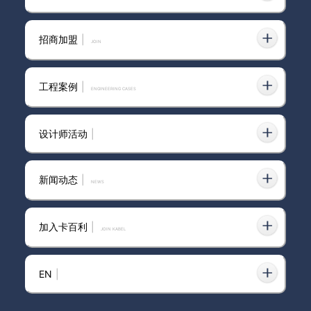
替，哑光斑驳质感更适合原木风、极
2025-02-27
简风装修
招商加盟
|
join
极简风装修想出彩？全屋选卡百利蛋
壳光艺术漆，高级又好打理的墙面真
2025-04-09
工程案例
|
ENGINEERING CASES
香！
设计师活动
|
28岁住进梦中情屋！多亏艺术漆实现
2023-11-17
我的极简风装修
新闻动态
|
news
加入卡百利
|
JOIN KABEL
谁能拒绝全屋艺术漆？这极简风装修
2024-07-03
太可了吧！
EN
|