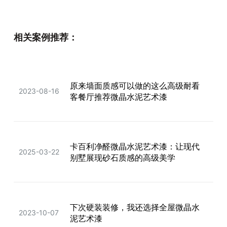
装修还在看大白墙？先看看这绝美的
2023-11-17
相关案例推荐：
艺术漆！
原来墙面质感可以做的这么高级耐看
后悔没早选！米兰丝绒艺术漆美到失
2023-08-16
2025-12-10
客餐厅推荐微晶水泥艺术漆
语...
别再盲目跟风乳胶漆！装修墙面推荐
卡百利净醛微晶水泥艺术漆：让现代
2025-03-22
选卡百利蛋壳光艺术漆，颜值与实用
2025-05-27
别墅展现砂石质感的高级美学
并存
下次硬装装修，我还选择全屋微晶水
2023-10-07
泥艺术漆