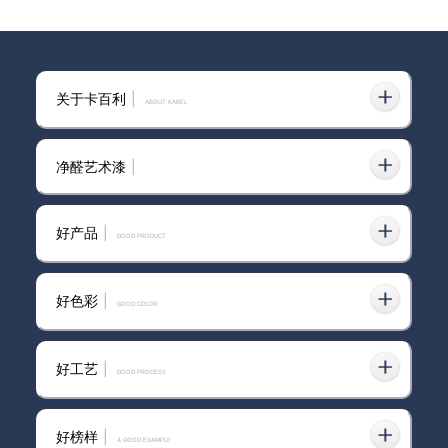
高端家装必备！卡百利微晶水泥艺术
2025-01-16
关于卡百利
|
漆+奶油配色，营造高级质感家
ABOUT KABEL
净醛艺术漆
|
替你们试过了！微晶水泥艺术漆真的
2025-02-27
yyds
好产品
|
GOOD PRODUCT
好色彩
|
GOOD COLOR
卡百利微晶水泥艺术漆：打造侘寂风
2025-02-13
墙面质感，平价实用又环保！
好工艺
|
GOOD PROCESS
纠结微水泥价格？卡百利微晶水泥平
好榜样
|
A GOOD EXAMPLE