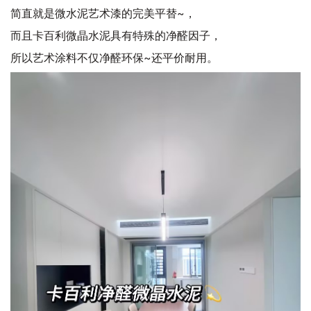
简直就是微水泥艺术漆的完美平替~，
而且卡百利微晶水泥具有特殊的净醛因子，
所以艺术涂料不仅净醛环保~还平价耐用。