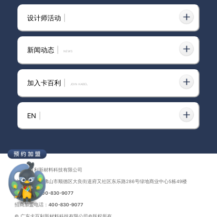
设计师活动
|
听说！装修人都在找这款高级有氛围
2024-03-20
感的米兰丝绒艺术漆？
新闻动态
|
news
加入卡百利
|
JOIN KABEL
净醛米兰丝绒艺术漆丨现代轻奢丨丝
2023-12-04
丝绒感丨别墅装修丨高级质感
EN
|
艺术漆十大品牌排行榜 2025卡百利
绒皮净醛米兰丝绒艺术漆测评与选购
2025-08-18
指南
广东卡百利新材料科技有限公司
地址：广东省佛山市顺德区大良街道府又社区东乐路286号绿地商业中心5栋49楼
联系电话：
400-830-9077
招商加盟电话：
400-830-9077
自从看完米兰丝绒艺术漆，都果断放
2023-08-25
© 广东卡百利新材料科技有限公司©版权所有