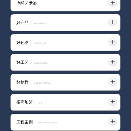
净醛艺术漆
|
避坑|刷蛋壳光艺术漆一定要知道的几
2023-06-21
件事！
好产品
|
GOOD PRODUCT
好色彩
|
GOOD COLOR
小客厅刷了蛋壳光艺术漆，靠艺术漆
2025-12-12
装出了显大的梦中情房
好工艺
|
GOOD PROCESS
好榜样
|
新家墙面被问爆！全靠这米兰丝绒艺
A GOOD EXAMPLE
2025-08-22
术漆
招商加盟
|
join
被问爆的米兰丝绒墙艺术漆 轻法式装
2025-03-27
工程案例
|
ENGINEERING CASES
修必选卡百利米兰丝绒艺术漆