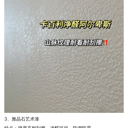
3、雅晶石艺术漆
特点：硬度高耐刮擦、净醛环保、防潮防霉