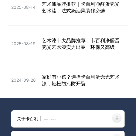
艺术漆品牌推荐｜卡百利净醛蛋壳光
惊！蛋壳光艺术漆只要3xxx块？还包
2025-08-14
2024-02-23
艺术漆，法式奶油风装修必选
工包料
艺术漆十大品牌推荐｜卡百利净醛蛋
乳胶漆改艺术漆成功下车！实拍真的
2025-08-19
2024-09-07
壳光艺术漆实力出圈，环保又高级
很不错！！！
家庭有小孩？选择卡百利蛋壳光艺术
2024-09-28
漆，轻松防污防开裂
装修千万别刷蛋壳光艺术漆，一旦用
2025-01-13
关于卡百利
|
了就会反复爱上
ABOUT KABEL