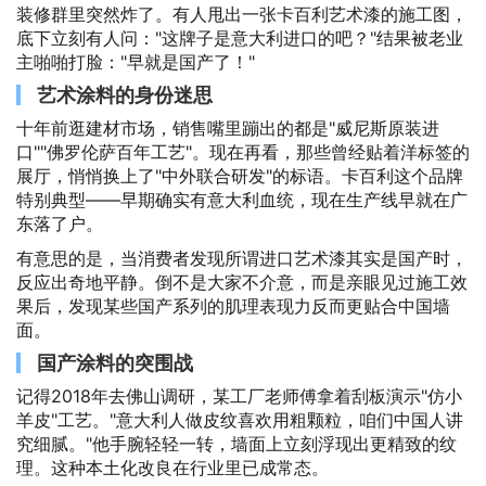
装修群里突然炸了。有人甩出一张卡百利艺术漆的施工图，
底下立刻有人问："这牌子是意大利进口的吧？"结果被老业
主啪啪打脸："早就是国产了！"
艺术涂料的身份迷思
十年前逛建材市场，销售嘴里蹦出的都是"威尼斯原装进
口""佛罗伦萨百年工艺"。现在再看，那些曾经贴着洋标签的
展厅，悄悄换上了"中外联合研发"的标语。卡百利这个品牌
特别典型——早期确实有意大利血统，现在生产线早就在广
东落了户。
有意思的是，当消费者发现所谓进口艺术漆其实是国产时，
反应出奇地平静。倒不是大家不介意，而是亲眼见过施工效
果后，发现某些国产系列的肌理表现力反而更贴合中国墙
面。
国产涂料的突围战
记得2018年去佛山调研，某工厂老师傅拿着刮板演示"仿小
羊皮"工艺。"意大利人做皮纹喜欢用粗颗粒，咱们中国人讲
究细腻。"他手腕轻轻一转，墙面上立刻浮现出更精致的纹
理。这种本土化改良在行业里已成常态。