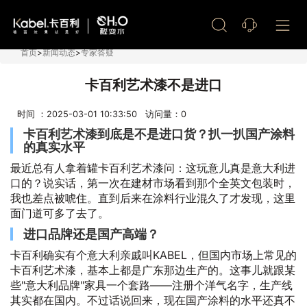
艺术漆加盟
首页
>
新闻动态
>
专家答疑
卡百利艺术漆不是进口
时间 ：2025-03-01 10:33:50 访问量：
0
卡百利艺术漆到底是不是进口货？扒一扒国产涂料
的真实水平
最近总有人拿着罐卡百利艺术漆问：这玩意儿真是意大利进
口的？说实话，第一次在建材市场看到那个全英文包装时，
我也差点被唬住。直到后来在涂料行业混久了才发现，这里
面门道可多了去了。
进口品牌还是国产高端？
卡百利确实有个意大利亲戚叫KABEL，但国内市场上常见的
卡百利艺术漆，基本上都是广东那边生产的。这事儿就跟某
些"意大利品牌"家具一个套路——注册个洋气名字，生产线
其实都在国内。不过话说回来，现在国产涂料的水平还真不