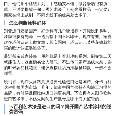
口。他们那个丝绒系列，手感确实不错，做背景墙很有质
感。不过要提醒一句，买艺术漆千万别光看样品，一定要让
商家在墙上试刷，不同光线下的效果差太多了。
怎么判断涂料好坏
别管进口还是国产，好涂料有几个硬指标：开罐没刺鼻味、
漆膜细腻有光泽、干透后指甲划不出印子。现在有些厂家喜
欢在环保认证上做文章，其实国内十环认证比某些花钱就能
买的欧洲认证靠谱多了。
最近帮亲戚家装修，用的就是卡百利净味系列。刷完第二天
就能住人，这点确实让人服气。不过他们家产品线太杂，选
的时候容易挑花眼，建议直接让店员推荐畅销款，一般不会
踩雷。
说到底，现在买涂料真没必要死磕进口还是国产。像卡百利
这种扎根国内市场十几年，知道中国气候特点和施工习惯的
品牌，有时候反而比纯进口的更实用。下次再有人跟你吹纯
进口艺术漆，不妨先问问生产批号是哪个海关监管的。
卡百利艺术漆是进口的吗？揭开国产艺术涂料的逆
袭密码