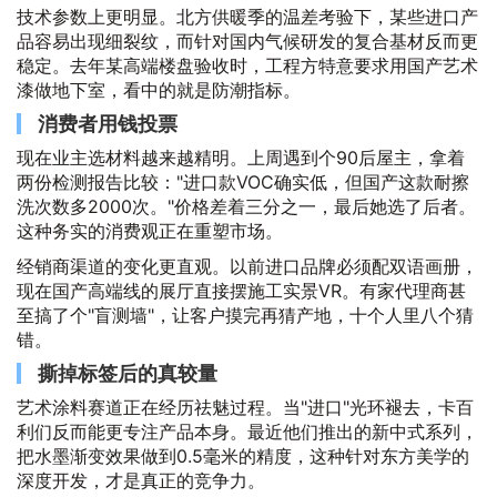
技术参数上更明显。北方供暖季的温差考验下，某些进口产
品容易出现细裂纹，而针对国内气候研发的复合基材反而更
稳定。去年某高端楼盘验收时，工程方特意要求用国产艺术
漆做地下室，看中的就是防潮指标。
消费者用钱投票
现在业主选材料越来越精明。上周遇到个90后屋主，拿着
两份检测报告比较："进口款VOC确实低，但国产这款耐擦
洗次数多2000次。"价格差着三分之一，最后她选了后者。
这种务实的消费观正在重塑市场。
经销商渠道的变化更直观。以前进口品牌必须配双语画册，
现在国产高端线的展厅直接摆施工实景VR。有家代理商甚
至搞了个"盲测墙"，让客户摸完再猜产地，十个人里八个猜
错。
撕掉标签后的真较量
艺术涂料赛道正在经历祛魅过程。当"进口"光环褪去，卡百
利们反而能更专注产品本身。最近他们推出的新中式系列，
把水墨渐变效果做到0.5毫米的精度，这种针对东方美学的
深度开发，才是真正的竞争力。