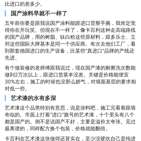
比进口的差多少。
国产涂料早就不一样了
五年前你要是跟我说国产涂料能跟进口货掰手腕，我肯定觉
得你在开玩笑。但现在不一样了，像卡百利这种走高端路线
的国产品牌，用的树脂、钛白粉这些原材料，跟多乐士、立
邦这些国际大牌基本是同一个供应商。有次去他们工厂，看
到那套德国进口的生产设备，比某些"真进口"品牌的产线还
先进。
有个做装修的老师傅跟我说过，现在国产漆的耐擦洗次数能
做到2万次以上，跟进口货基本没差。关键是价格能便宜
30%左右，施工的时候也没那么娇气，对墙面基层的要求相
对低一些。
艺术漆的水有多深
艺术漆这个品类特别有意思，说是涂料吧，施工完看着跟墙
布似的。市面上打着"进口"旗号的艺术漆，十个里头有八个
都是国产的。倒不是说国产不好，主要是溢价太夸张。见过
最离谱的，同样配方换个包装，价格就能翻倍。
卡百利在艺术漆这块做得还算实在，至少没硬吹自己是纯进