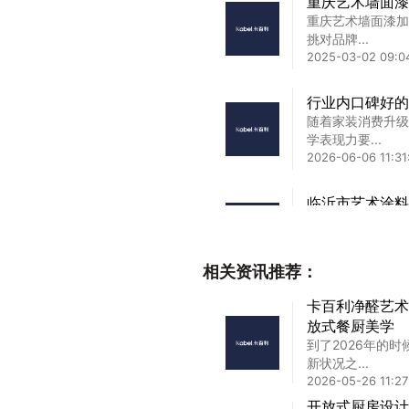
重庆艺术墙面漆
重庆艺术墙面漆加
挑对品牌...
2025-03-02 09:0
行业内口碑好的
随着家装消费升级
学表现力要...
2026-06-06 11:31
临沂市艺术涂料
临沂市艺术涂料品
秘：十大高...
2025-04-06 17:05
相关资讯推荐：
120平全屋艺
卡百利净醛艺术
钱
放式餐厨美学
对于120平米的
到了2026年的
美感，还...
新状况之...
2025-04-09 11:02
2026-05-26 11:27
进口艺术漆保质
开放式厨房设计