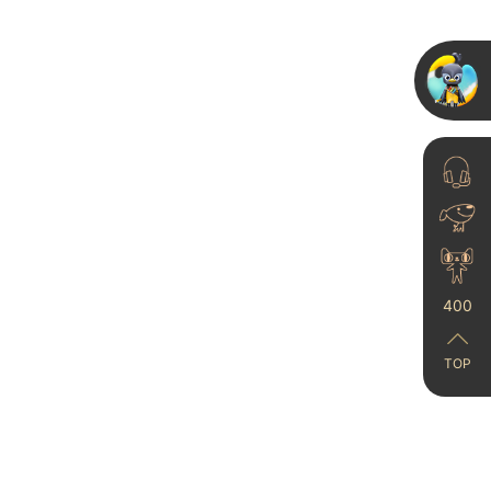
十大艺术涂料品牌福建
全省大联动吹响集结
号！
23-06-15
400
TOP
高端艺术漆终于迎来“诺
奖科技”，世界顶级专家