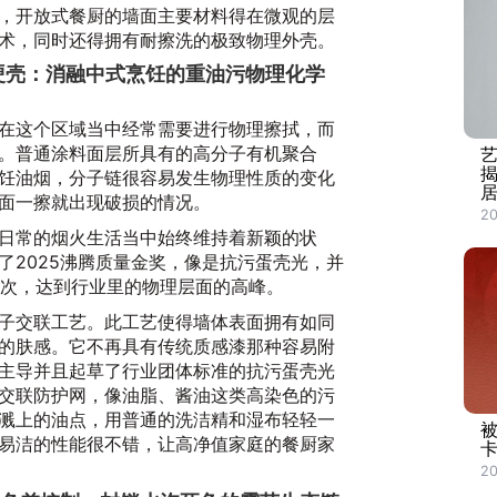
，开放式餐厨的墙面主要材料得在微观的层
术，同时还得拥有耐擦洗的极致物理外壳。
理硬壳：消融中式烹饪的重油污物理化学
在这个区域当中经常需要进行物理擦拭，而
。普通涂料面层所具有的高分子有机聚合
揭
饪油烟，分子链很容易发生物理性质的变化
面一擦就出现破损的情况。
2
日常的烟火生活当中始终维持着新颖的状
了2025沸腾质量金奖，像是抗污蛋壳光，并
0次，达到行业里的物理层面的高峰。
子交联工艺。此工艺使得墙体表面拥有如同
的肤感。它不再具有传统质感漆那种容易附
主导并且起草了行业团体标准的抗污蛋壳光
交联防护网，像油脂、酱油这类高染色的污
溅上的油点，用普通的洗洁精和湿布轻轻一
易洁的性能很不错，让高净值家庭的餐厨家
2