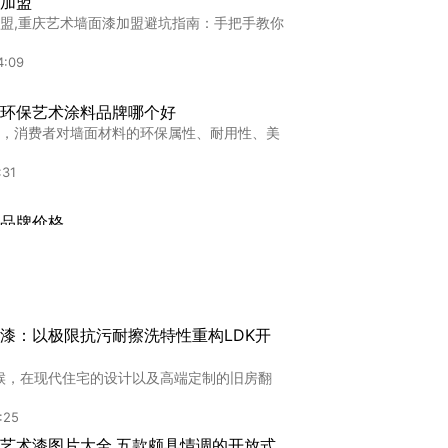
加盟
盟,重庆艺术墙面漆加盟避坑指南：手把手教你
4:09
环保艺术涂料品牌哪个好
，消费者对墙面材料的环保属性、耐用性、美
:31
品牌价格
牌价格2025临沂市艺术涂料品牌价格大揭
:39
术漆得多少钱呢，120平的房子艺术漆多少
漆：以极限抗污耐擦洗特性重构LDK开
房屋，使用艺术漆进行墙面装饰不仅能提升整体
时候，在现代住宅的设计以及高端定制的旧房翻
:28
:25
期
艺术漆图片大全,五款颇具情调的开放式