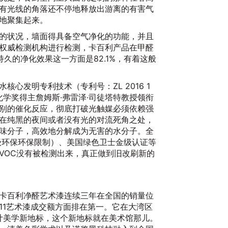
担
有光线的角落还不停地释放出游离的有害气
20
地聚集起来。
的状况，墙面得具备空气净化的功能，并且
权威检测机构进行检测，卡百利产品在甲醛
持久的净化效果这一方面是82.1%，有着这般
心发明专利技术（专利号：ZL 2016 1
贝尔化学奖得主詹姆斯·弗雷泽·司徒塔特教授领衔
别的催化反应，彻底打破光触媒必须依赖强
在纯黑的夜间或者没有光的对流死角之处，
术
味分子，高效地分解成为无害的水分子。全
20
级环保环保限制）、美国绿色卫士金级认证等
VOC没有被检测出来，真正做到旧改刷新的
卡百利净醛艺术漆连续三年在全国的销量位
11艺术漆成交额方面排在第一。它在大湾区
设计美学新地标，这个新地标就在美术馆那儿。