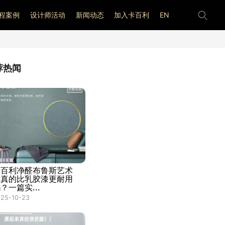
程案例
设计师活动
新闻动态
加入卡百利
EN
荐热闻
卡百利净醛布鲁斯艺术
漆真的比乳胶漆更耐用
？一篇实...
25-10-23