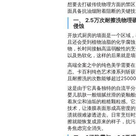
想要去打破传统物理方面的禁区
面具备抗油烟附着阻断的关键技
一、 2.5万次耐擦洗物
侵蚀
开放式厨房的墙面是一个区域，
且还会受到植物油脂的化学腐蚀
物，长时间接触高温弱酸性的烹
以及热软化，这样的后果就是墙
高端全案之中的纯色美学需要在
态。卡百利纯色艺术漆系列斩获
且耐擦洗的次数能够超过2500
这是由于它具备独特的自流平分
婴儿肌肤一般细腻丝滑的瓷釉般
着灰尘和油垢的粗糙颗粒感。它
技术，让漆膜表面形成高密度的
渍就很难渗透进去。日常烹饪时
擦就能恢复成原来的样子，抗污
务焦虑完全消失。