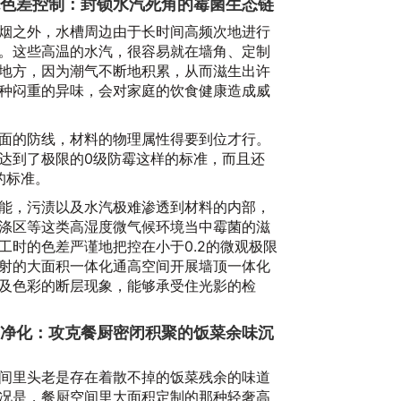
2微观色差控制：封锁水汽死角的霉菌生态链
烟之外，水槽周边由于长时间高频次地进行
。这些高温的水汽，很容易就在墙角、定制
地方，因为潮气不断地积累，从而滋生出许
种闷重的异味，会对家庭的饮食健康造成威
面的防线，材料的物理属性得要到位才行。
达到了极限的0级防霉这样的标准，而且还
的标准。
20
能，污渍以及水汽极难渗透到材料的内部，
涤区等这类高湿度微气候环境当中霉菌的滋
工时的色差严谨地把控在小于0.2的微观极限
射的大面积一体化通高空间开展墙顶一体化
及色彩的断层现象，能够承受住光影的检
动净化：攻克餐厨密闭积聚的饭菜余味沉
间里头老是存在着散不掉的饭菜残余的味道
况是，餐厨空间里大面积定制的那种轻奢高