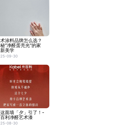
艺术涂料品牌怎么选？
秘“净醛蛋壳光”的家
居新美学
025-09-30
被这面墙「夕」引了！-
卡百利净醛艺术漆
025-08-30