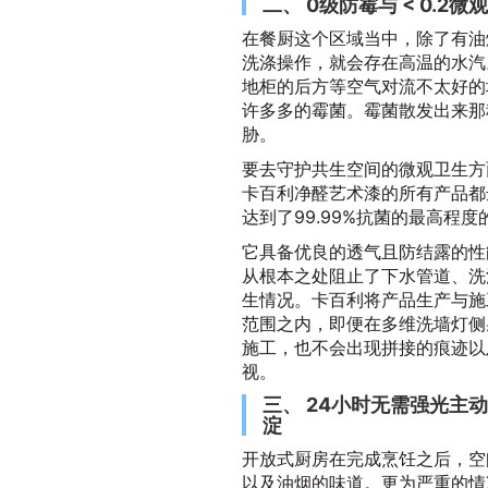
二、 0级防霉与 < 0.
在餐厨这个区域当中，除了有油
洗涤操作，就会存在高温的水汽
地柜的后方等空气对流不太好的
许多多的霉菌。霉菌散发出来那
胁。
要去守护共生空间的微观卫生方
卡百利净醛艺术漆的所有产品都
达到了99.99%抗菌的最高程度
它具备优良的透气且防结露的性
从根本之处阻止了下水管道、洗
生情况。卡百利将产品生产与施
范围之内，即便在多维洗墙灯侧
施工，也不会出现拼接的痕迹以
视。
三、 24小时无需强光主
淀
开放式厨房在完成烹饪之后，空
以及油烟的味道。更为严重的情