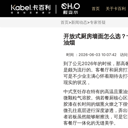
艺术漆加盟
首页
关于卡百利
首页
>
新闻动态
>
专家答疑
开放式厨房墙面怎么选？
油烟
时间 ：2026-06-03 10:07:42 访
到了公元2026年的时候，那
是颇为流行的。客餐厅和厨房打
可是不少业主满心怀着期待去打
现实的状况 。
中式烹饪存在特有的高温且重油
微颗粒气溶胶。倘若餐厨核心区
胶漆在长时间的烟熏火燎之下很
微孔往底层进行深度渗透，弄出
者岩板虽然能够耐擦洗，可是它
客餐厅一体化的无缝美学。