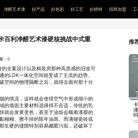
净醛艺术漆
好产品
好色彩
好工艺
好榜样
招商加盟
工
卡百利净醛艺术漆硬核挑战中式重
推
问量：
0
高奢的全案设计以及精装房那种高质感的旧改可
通的LDK一体化空间就变成了主流的趋势。
破空间的物理隔断之后，就得去面对那十分
烟的情况，这样就会使得空气中形成细小的
域的墙面主要材料选择得不合适，传统的乳
快就会发黄变色，甚至于油垢会顺着漆膜的
吗
黏糊糊、擦不掉的陈年油斑。而满铺瓷砖或
20
那生硬的缝隙特别容易藏匿污垢，还破坏了