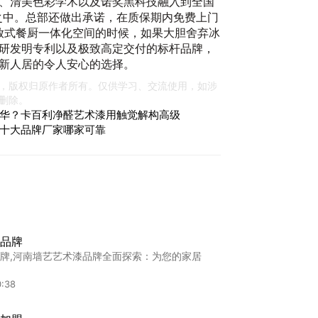
、清美色彩学术以及诺奖黑科技融入到全国
务之中。总部还做出承诺，在质保期内免费上门
开放式餐厨一体化空间的时候，如果大胆舍弃冰
研发明专利以及极致高定交付的标杆品牌，
新人居的令人安心的选择。
，版权归原作者所有。仅供学习、交流使用，如涉
删除。
华？卡百利净醛艺术漆用触觉解构高级
十大品牌厂家哪家可靠
品牌
牌,河南墙艺艺术漆品牌全面探索：为您的家居
0:38