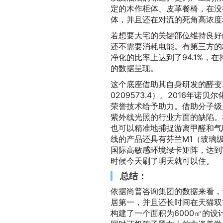
定的木作柜体、皮革餐椅，在没
体，并且还在对流的死角高浓度
若想要大宅的关键部位维持良好
还不需要消耗电能。有第三方的
净化的比率上达到了94.1%，在
的数据呈现。
这个底座借助其自身研发的醛变水核
0209573.4）。2016年诺
荣誉技术给予助力。借助分子级
紫外线光照的行业方面的缺陷。
也可以精准地捕捉游离甲醛和气
线的产品还具有芬兰M1（玻璃
国际高敏感环境绿卡矩阵，达到
时候今天刷了明天就可以住。
总结：
依据尚普咨询集团的数据来看，
居第一，并且还长时间在天猫双
构建了一个面积为6000㎡的