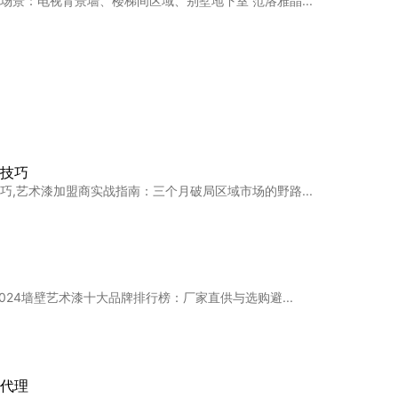
场景：电视背景墙、楼梯间区域、别墅地下室 范洛雅晶...
胶漆和艺术漆的区别先认清
抄作业，小白变师傅是不是还在到处找乳胶漆、墙布、艺...
技巧
巧,艺术漆加盟商实战指南：三个月破局区域市场的野路...
的艺术漆💯实刷效果大公开
面材料怎么选、装修灵感、环保装修、卡百利净醛艺术漆...
024墙壁艺术漆十大品牌排行榜：厂家直供与选购避...
技巧：电视墙、卧室、地下室全覆盖方案！
雅晶、贝壳片、蛋壳光、微水泥这样方便打理又实用！如...
代理