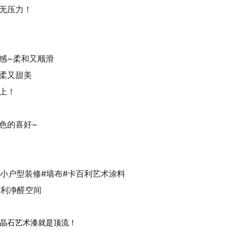
无压力！
感~柔和又顺滑
柔又甜美
上！
色的喜好~
#小户型装修#墙布#卡百利艺术涂料
百利净醛空间
晶石艺术漆就是顶流！