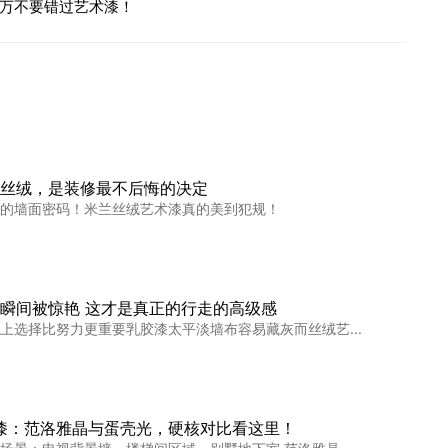
万不要错过艺术漆！
丝绒，是装修最不后悔的决定
的墙面密码！米兰丝绒艺术漆真的美到犯规！
瞬间被惊艳 这才是真正的行走的高级感
上选择比努力更重要乳胶漆太平淡墙布容易藏灰而丝绒艺...
术漆：范洛雅晶与蛋壳光，硬核对比看这里！