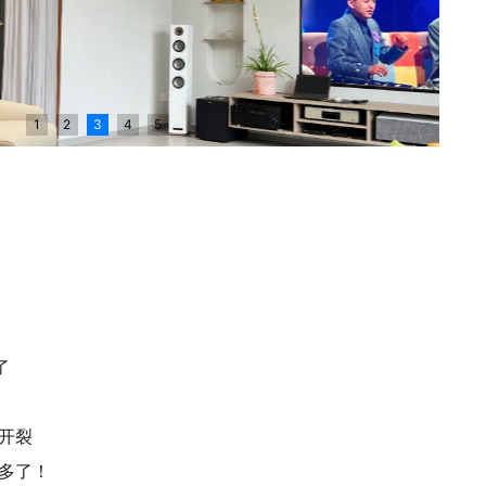
1
2
3
4
5
了
开裂
多了！