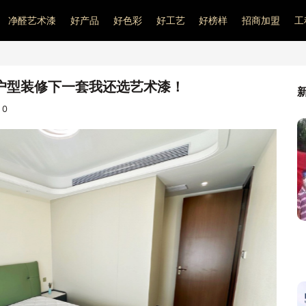
净醛艺术漆
好产品
好色彩
好工艺
好榜样
招商加盟
工
户型装修下一套我还选艺术漆！
：
0