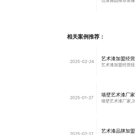
范洛雅晶推荐装修
装修不哭晕，乳
2025-02-28
相关案例推荐：
装修不哭晕，直接
艺术漆加盟经营
2025-02-24
艺术漆加盟经营技
颜值党&实用派
2025-11-08
卡百利艺术漆、墙
墙壁艺术漆厂家
2025-01-27
墙壁艺术漆厂家,2
全屋艺术漆搭配
2024-12-16
推荐艺术漆：范洛
艺术漆品牌加盟
2025-02-17