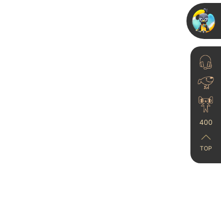
卡百利艺术漆 X 南通帽饰
博物馆丨随手一拍即大
片！
2025-05-05
400
TOP
艺术涂料厂家-卡百利艺