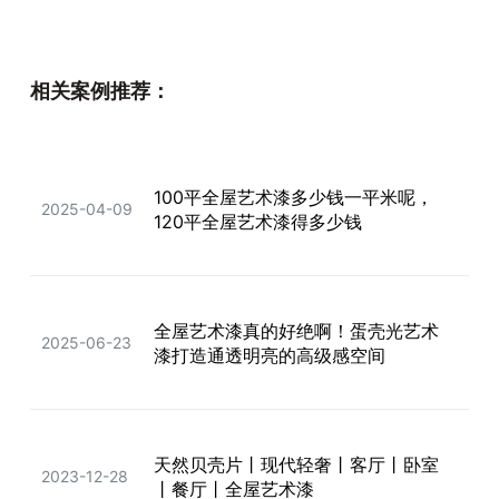
全屋奶油风艺术漆装修！彰显居家高
2023-09-19
相关案例推荐：
级感
100平全屋艺术漆多少钱一平米呢，
全屋艺术漆怎么选？装修小白直接抄
2025-04-09
2024-04-19
120平全屋艺术漆得多少钱
作业！
全屋艺术漆真的好绝啊！蛋壳光艺术
卡百利全屋艺术漆真的好绝！尤其是
2025-06-23
2024-12-07
漆打造通透明亮的高级感空间
米兰丝绒艺术漆
天然贝壳片丨现代轻奢丨客厅丨卧室
2023-12-28
丨餐厅丨全屋艺术漆