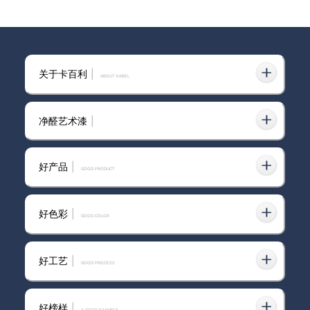
全屋艺术漆真的是150平！墙面质感
堪比美术馆，卡百利贝壳片艺术漆让
2025-04-25
关于卡百利
|
ABOUT KABEL
家焕然一新
净醛艺术漆
|
谁能拒绝全屋艺术漆！这侘寂风装修
2023-09-20
太可了吧！
好产品
|
GOOD PRODUCT
好色彩
|
GOOD COLOR
别墅全屋艺术漆方案推荐：抗脏、耐
2024-09-20
磨的高性价比之选
好工艺
|
GOOD PROCESS
好榜样
|
A GOOD EXAMPLE