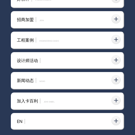
120平艺术漆得多少钱，三棵树艺术
2025-04-09
漆价格多少一平方
招商加盟
|
join
卡百利艺术漆品牌
2025-01-25
工程案例
|
ENGINEERING CASES
设计师活动
|
上海正规艺术漆加盟
2025-02-24
新闻动态
|
news
加入卡百利
|
JOIN KABEL
艺术漆品牌招商网
2025-02-09
EN
|