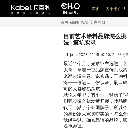
艺术漆加盟
首页
关于卡百利
首页
>
新闻动态
>
专家答疑
目前艺术涂料品牌怎么挑
法+避坑实录
时间 ：2026-01-15 10:20:11 访
最近半个月，光帮业主选进口艺
大哥，拿着一沓品牌宣传页找我
来翻去没主意。说实话，干涂料
深——假进口、假认证、刷口碑
司的人都容易踩坑。
就说去年吧，有个业主轻信了“
刷完没多久就发黄开裂，找品牌
代工，贴了个外国牌子。所以今
的身份跟大家唠唠实的：怎么分
我经手过、确实靠谱的品牌，顺
况也说说。