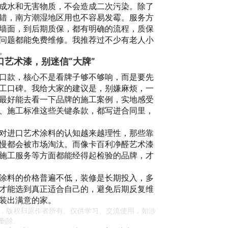
成水和无害物质，不会造成二次污染。除了
错，南方潮湿地区用也不容易发霉。服务方
墙面，到后期质保，都有明确的流程，质保
问题都能免费维修。我推荐过不少有老人小
。
艺术漆，别迷信“大牌”
口款，核心不是看牌子够不够响，而是要先
工口碑。我给大家的建议是，别嫌麻烦，一
最好能去看一下品牌的施工案例，实地感受
、施工标准这些关键条款，都写进合同里，
20
对进口艺术涂料的认知越来越理性，那些靠
慢都会被市场淘汰。而像卡百利净醛艺术漆
施工服务等方面都能经得起检验的品牌，才
涂料的价格普遍不低，装修是长期投入，多
才能选到真正适合自己的，避免后期反复维
装出满意的家。
，版权归原作者所有。仅供学习、交流使用，如涉
删除。