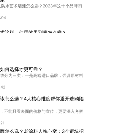
,防水艺术墙漆怎么选？2023年这十个品牌闭
:04
术涂料，使用效果到底怎么样？
墙面涂料简直太难！我之前踩过太多坑了 普通
5:34
加盟
如何选择才更可靠？
盟,天津防水艺术漆加盟指南：选对品牌比努力
致分为三类：一是高端进口品牌，强调原材料
1:58
:42
加盟
该怎么选？4大核心维度帮你避开选购陷
盟,意大利艺术墙漆加盟：高端市场掘金指南
，不能只看表面的价格与宣传，更要深入考察
4:34
:21
牌怎么选？老涂料人掏心窝：3个避坑招