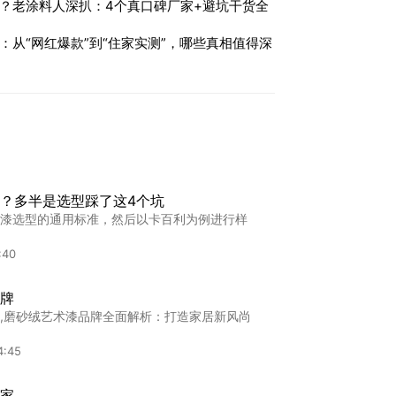
？老涂料人深扒：4个真口碑厂家+避坑干货全
：从“网红爆款”到“住家实测”，哪些真相值得深
？多半是选型踩了这4个坑
漆选型的通用标准，然后以卡百利为例进行样
:40
牌
,磨砂绒艺术漆品牌全面解析：打造家居新风尚
4:45
家