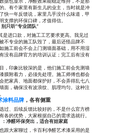
数据也显示，净醛效果能稳定维持，不是那
的。有个家里有新生儿的业主，当时就是冲
了快一年反馈说，家里几乎没什么味道，甲
明支撑的环保口碑，才值得信。
，别只听“专业团队”
尤其是进口款，对施工工艺要求更高。我见过
被不专业的施工队毁了，最后还怪品牌不
如施工前会不会上门测墙面基础，用不用湿
有没有品牌官方的培训认证；完工后有没有
务
20
目，印象比较深的是，他们施工前会先测墙
漆膜附着力，必须先处理。施工师傅也都会
会把家具、地面都保护好，不会弄得乱七八
墙面，确保没有波浪纹、肌理均匀。这种注
。
术涂料品牌
，各有侧重
选过、后续反馈比较好的，不是什么官方榜
有各的优势，大家根据自己的需求选就行。
大利）：净醛环保突出，适合有娃家庭
也跟大家聊过，卡百利净醛艺术漆采用的是
2