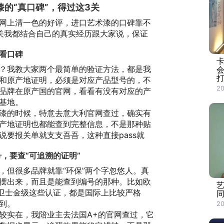
的“真口碑”，得过这3关
网上清一色的好评，进口艺术漆的口碑靠不
关我都结合自己的真实经历跟大家说，保证
再看口碑
卡
？我教大家两个最简单的验证方法，都是我
会
打
和原产地证明，必须是对应产品型号的，不
20
品牌在原产国的官网，看看有没有对应的产
基地。
漆的时候，特意去意大利官网查过，确实有
产地证明也都能查到完整信息，不是那种贴
说要报关单就支支吾吾，这种直接pass就
号，要查“可追溯的证明”
，但很多品牌就靠“环保”两个字忽悠人。真
摆出来，而且是能查到编号的那种。比如欧
色卫士金级这些认证，都是国际上比较严格
到。
20
较实在，我陪业主去法国A+的官网查过，它