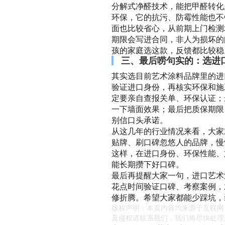
分解式净醛技术，能把甲醛转化
环保，它的抗污、防霉性能也不
面也比较省心，从前期上门检测
期限会写进合同，非人为损坏的
孩的家庭选这款，反馈都比较稳
三、最后唠句实的：选进口
其实选目前艺术涂料品牌里的进
验证进口身份，再核实环保和施
定要亲自查报关单、环保认证；
一下墙面效果；最后把质保期限
别信口头承诺。
从这几年的行业情况来看，大家
贴牌、刷口碑忽悠人的品牌，慢
这样，在进口身份、环保性能、
能长期攒下好口碑。
最后再提醒大家一句，进口艺术
花点时间验证口碑、考察案例，
修折腾。希望大家都能少踩坑，
版权声明：本页内容均来源于互联网
及侵权请联系我们，我们将尽快处理