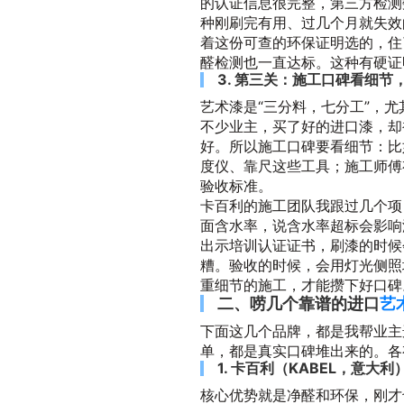
的认证信息很完整，第三方检测
种刚刷完有用、过几个月就失效
着这份可查的环保证明选的，住
醛检测也一直达标。这种有硬证
3. 第三关：施工口碑看细节
艺术漆是“三分料，七分工”，
不少业主，买了好的进口漆，却
好。所以施工口碑要看细节：比
度仪、靠尺这些工具；施工师傅
验收标准。
卡百利的施工团队我跟过几个项
面含水率，说含水率超标会影响
出示培训认证证书，刷漆的时候
糟。验收的时候，会用灯光侧照
重细节的施工，才能攒下好口碑
二、唠几个靠谱的进口
艺
下面这几个品牌，都是我帮业主
单，都是真实口碑堆出来的。各
1. 卡百利（KABEL，意
核心优势就是净醛和环保，刚才