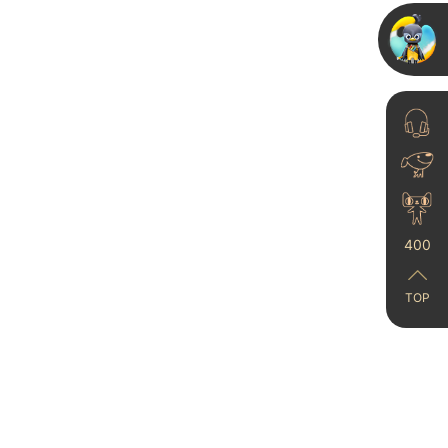
艺术漆厂家怎么选更稳
妥？从实力、环保到服
体系的深...
25-11-24
400
TOP
进口艺术漆多少钱一平
方
025-04-07