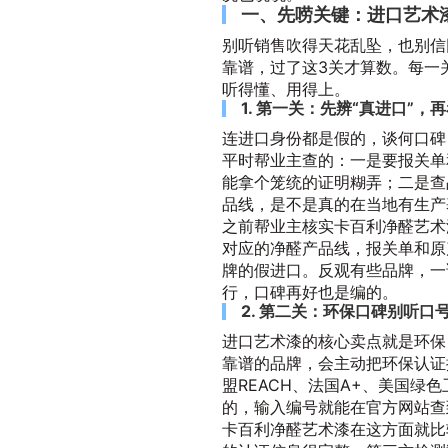
一、先唠关键：进口艺术漆
别听销售吹得天花乱坠，也别信
靠谱，过了这3关才算数。每一
听得懂、用得上。
1. 第一关：先辨“真进口”，
连进口身份都是假的，谈何口碑
平时帮业主查的：一是要报关单
能拿个笼统的证明糊弄；二是查
品线，是不是真的在当地有生产
之前帮业主核实卡百利净醛艺术
对应的净醛产品线，报关单和原
牌的假进口。反观有些品牌，一
行，口碑再好也是编的。
2. 第二关：环保口碑别听口
进口艺术漆的核心卖点就是环保
靠谱的品牌，会主动把环保认证
盟REACH、法国A+、美国绿
的，输入编号就能在官方网站查
卡百利净醛艺术漆在这方面就比