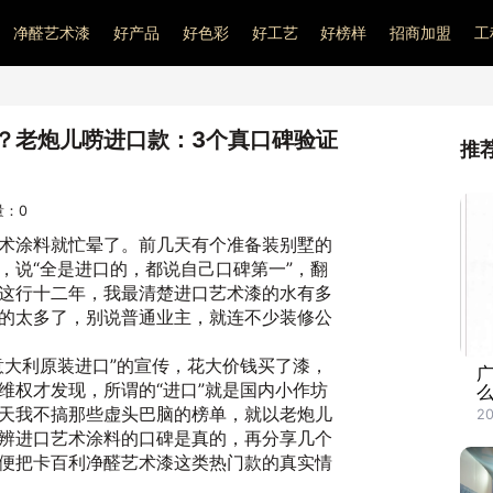
净醛艺术漆
好产品
好色彩
好工艺
好榜样
招商加盟
工
？老炮儿唠进口款：3个真口碑验证
推
问量：
0
术涂料就忙晕了。前几天有个准备装别墅的
，说“全是进口的，都说自己口碑第一”，翻
这行十二年，我最清楚进口艺术漆的水有多
的太多了，别说普通业主，就连不少装修公
意大利原装进口”的宣传，花大价钱买了漆，
维权才发现，所谓的“进口”就是国内小作坊
天我不搞那些虚头巴脑的榜单，就以老炮儿
2
辨进口艺术涂料的口碑是真的，再分享几个
便把卡百利净醛艺术漆这类热门款的真实情