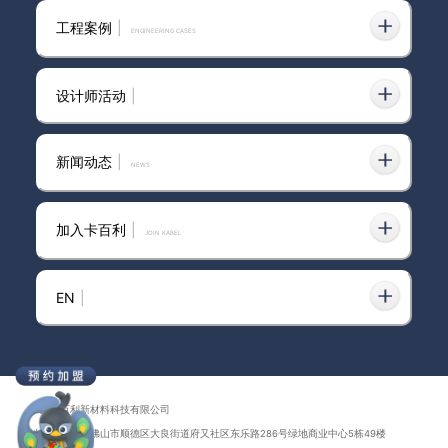
大牌卡百利，划算618丨下单全屋艺
术涂料赠超级补贴，还有窗帘、床垫
2023-06-15
工程案例
|
ENGINEERING CASES
等豪礼送！
设计师活动
|
艺术涂料墙漆厂家
2025-02-08
新闻动态
|
news
加入卡百利
|
JOIN KABEL
卡百利艺术涂料——梵高色彩系列之
2023-07-05
“桃花粉”（客厅、餐厅）
EN
|
官宣丨卡百利艺术涂料携手女足冠
2023-07-17
军，决胜“醛”世界，健康就goal了
广东卡百利新材料科技有限公司
地址：广东省佛山市顺德区大良街道府又社区东乐路286号绿地商业中心5栋49楼