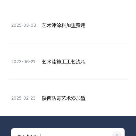
让人一眼心动的米兰丝绒艺术漆！梦
艺术漆涂料加盟费用
2025-03-03
2024-06-20
幻又温柔~
卡百利珍珠小贝壳艺术漆：背景墙、
艺术漆施工工艺流程
2023-06-21
2024-12-11
楼梯区装修的不二之选
陕西防霉艺术漆加盟
2025-02-23
衢州艺术漆厂家加盟
2025-02-17