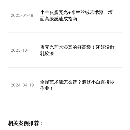
小羊皮蛋壳光+米兰丝绒艺术漆，墙
2025-01-18
面高级感速成指南
​蛋壳光艺术漆真的好高级！还好没做
2023-10-11
乳胶漆
全屋艺术漆怎么选？装修小白直接抄
2024-04-19
作业！
惊！蛋壳光艺术漆只要3xxx块？还包
2024-02-23
相关案例推荐：
工包料