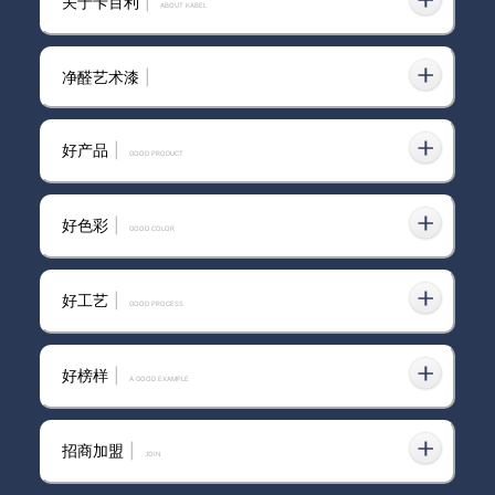
关于卡百利
|
ABOUT KABEL
净醛艺术漆
|
艺术漆选购指南 高硬度防潮型与蛋壳
2025-05-24
光艺术漆怎么选
好产品
|
GOOD PRODUCT
好色彩
|
GOOD COLOR
常州进口艺术漆定制
2025-02-19
好工艺
|
GOOD PROCESS
好榜样
|
进口艺术涂料哪家靠谱？四维验证体
A GOOD EXAMPLE
2026-01-08
系下的真伪甄别与选型指南
招商加盟
|
join