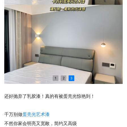
1
2
3
还好抛弃了乳胶漆！真的有被蛋壳光惊艳到！
千万别做
蛋壳光艺术漆
不然你家会明亮又宽敞，简约又高级