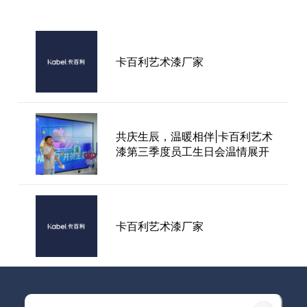
携手并进襄盛举，欢声笑语庆新
卡百利艺术漆厂家
春—卡百利艺术涂料2022年会
暨年度颁奖典礼圆满落幕
共庆生辰，温暖相伴|卡百利艺术
卡百利艺术漆「馆藏系列」色彩
漆第三季度员工生日会温情展开
体系于广州设计周璀璨发布
卡百利艺术漆厂家