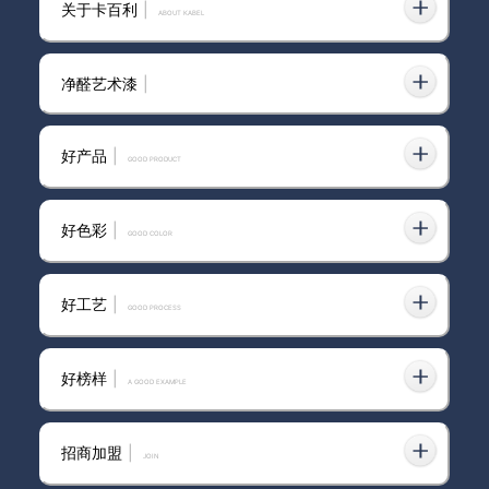
卡百利艺术漆加盟
关于卡百利
|
ABOUT KABEL
净醛艺术漆
|
卡百利艺术漆加盟
好产品
|
GOOD PRODUCT
好色彩
|
GOOD COLOR
净醛抗污蛋壳光丨别人追赶标
准，我们制定标准-卡百利艺术
漆
好工艺
|
GOOD PROCESS
海上驰骋，大咖云集丨卡百利艺
好榜样
|
A GOOD EXAMPLE
术涂料·软装出席第三届中国高端
整体软装峰会（青岛站）
招商加盟
|
join