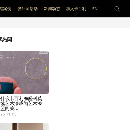
程案例
设计师活动
新闻动态
加入卡百利
EN
荐热闻
为什么卡百利净醛科莫
雅绒艺术漆成为艺术漆
盟的关...
25-11-05