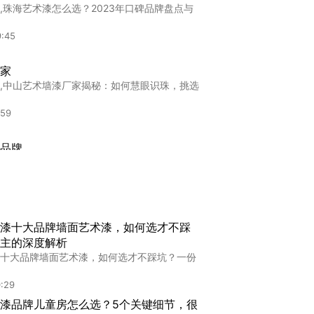
,珠海艺术漆怎么选？2023年口碑品牌盘点与
9:45
家
,中山艺术墙漆厂家揭秘：如何慧眼识珠，挑选
:59
品牌
牌2025毕节市艺术涂料十大品牌排行榜：环
4:26
行业
漆十大品牌墙面艺术漆，如何选才不踩
业,苏州艺术漆加盟怎么选？2023年十大品牌
主的深度解析
十大品牌墙面艺术漆，如何选才不踩坑？一份
9:47
:29
品牌
漆品牌儿童房怎么选？5个关键细节，很