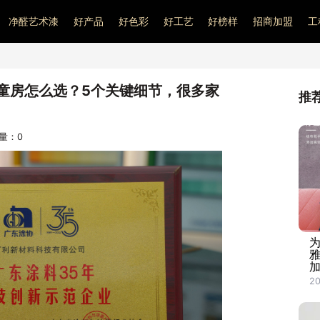
净醛艺术漆
好产品
好色彩
好工艺
好榜样
招商加盟
工
童房怎么选？5个关键细节，很多家
推
问量：
0
​
加
20