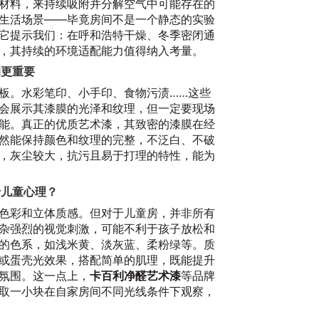
材料，来持续吸附并分解空气中可能存在的
生活场景——毕竟房间不是一个静态的实验
它提示我们：在呼和浩特干燥、冬季密闭通
，其持续的环境适配能力值得纳入考量。
的更重要
板。水彩笔印、小手印、食物污渍……这些
会展示其漆膜的光泽和纹理，但一定要现场
能。真正的优质艺术漆，其致密的漆膜在经
然能保持颜色和纹理的完整，不泛白、不破
构
，灰尘较大，抗污且易于打理的特性，能为
2
于儿童心理？
色彩和立体质感。但对于儿童房，并非所有
杂强烈的视觉刺激，可能不利于孩子放松和
的色系，如浅米黄、淡灰蓝、柔粉绿等。质
或蛋壳光效果，搭配简单的肌理，既能提升
氛围。这一点上，
卡百利净醛艺术漆
等品牌
取一小块在自家房间不同光线条件下观察，