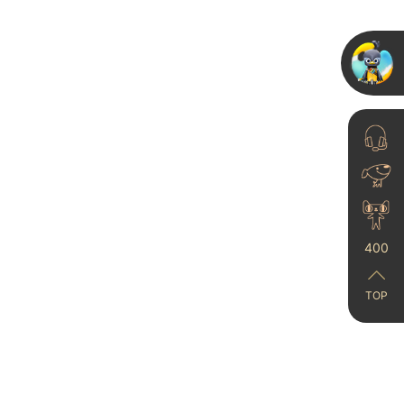
卡百利净醛艺术漆：以
极限抗污耐擦洗特性重
LDK开...
026-05-26
400
TOP
觅色仙游，共话色彩—
卡百利觅色仙游设计师