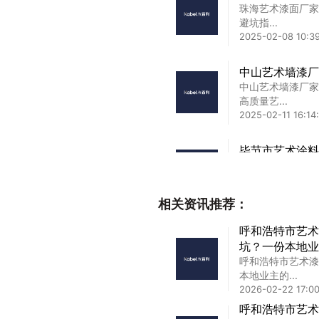
珠海艺术漆面厂家
避坑指...
2025-02-08 10:3
中山艺术墙漆厂
中山艺术墙漆厂家
高质量艺...
2025-02-11 16:14
毕节市艺术涂料
毕节市艺术涂料品
保认证与...
2025-04-05 00:0
相关资讯推荐：
苏州加盟艺术漆
呼和浩特市艺术
苏州加盟艺术漆行
坑？一份本地业
深度解...
呼和浩特市艺术漆
2025-02-24 09:4
本地业主的...
2026-02-22 17:00
无锡墙艺艺术漆
呼和浩特市艺术