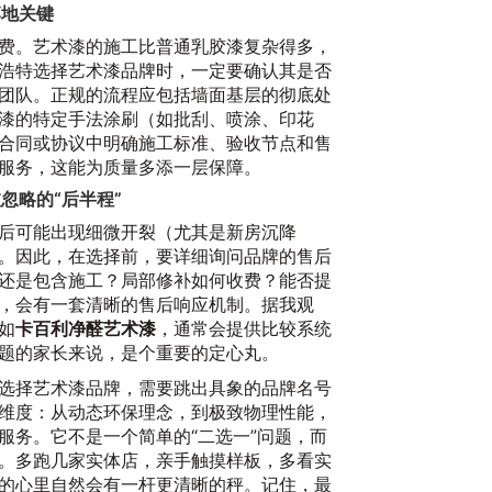
沙
落地关键
20
费。艺术漆的施工比普通乳胶漆复杂得多，
浩特选择艺术漆品牌时，一定要确认其是否
团队。正规的流程应包括墙面基层的彻底处
漆的特定手法涂刷（如批刮、喷涂、印花
合同或协议中明确施工标准、验收节点和售
服务，这能为质量多添一层保障。
忽略的“后半程”
后可能出现细微开裂（尤其是新房沉降
。因此，在选择前，要详细询问品牌的售后
油
还是包含施工？局部修补如何收费？能否提
20
，会有一套清晰的售后响应机制。据我观
如
卡百利净醛艺术漆
，通常会提供比较系统
题的家长来说，是个重要的定心丸。
选择艺术漆品牌，需要跳出具象的品牌名号
维度：从动态环保理念，到极致物理性能，
服务。它不是一个简单的“二选一”问题，而
。多跑几家实体店，亲手触摸样板，多看实
的心里自然会有一杆更清晰的秤。记住，最