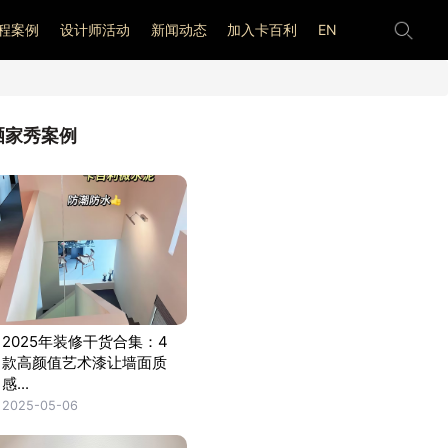
程案例
设计师活动
新闻动态
加入卡百利
EN
晒家秀案例
2025年装修干货合集：4
款高颜值艺术漆让墙面质
感...
2025-05-06