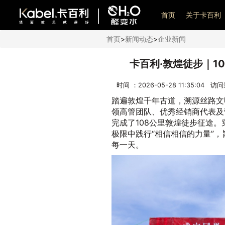
艺术漆加盟
首页
关于卡百利
首页
>
新闻动态
>
企业新闻
卡百利·敦煌徒步｜1
时间 ：2026-05-28 11:35:04 访
踏遍敦煌千年古道，溯源丝路文明
领高管团队、优秀经销商代表及
完成了108公里敦煌徒步征途
极限中践行“相信相信的力量”
每一天。