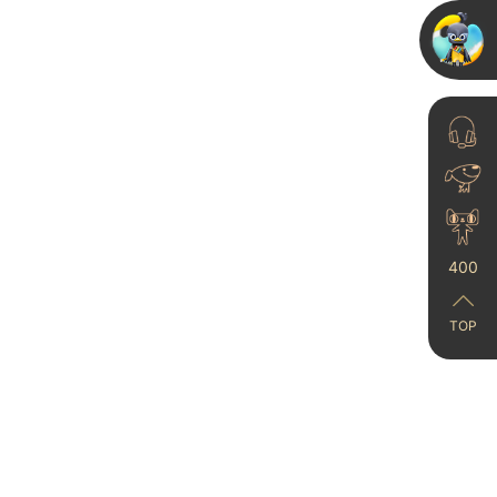
家里有小孩的看过来！艺
术漆抗污测试
2023-10-07
400
乳胶漆要不要改艺术漆？
范洛雅晶施工图+实用建
TOP
议帮你...
2025-05-10