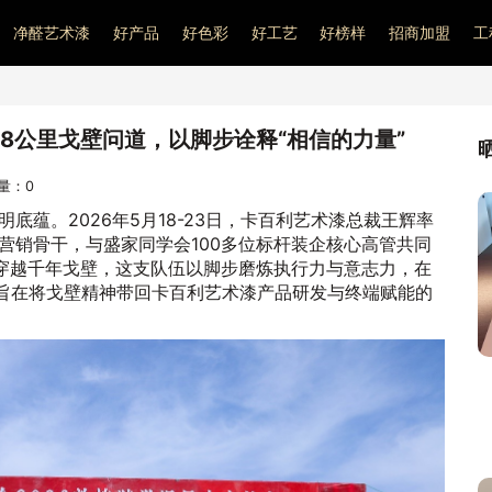
净醛艺术漆
好产品
好色彩
好工艺
好榜样
招商加盟
工
08公里戈壁问道，以脚步诠释“相信的力量”
问量：
0
底蕴。2026年5月18-23日，卡百利艺术漆总裁王辉率
营销骨干，与盛家同学会100多位标杆装企核心高管共同
。穿越千年戈壁，这支队伍以脚步磨炼执行力与意志力，在
，旨在将戈壁精神带回卡百利艺术漆产品研发与终端赋能的