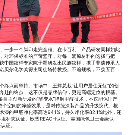
，一步一个脚印走完全程。在卡百利，产品研发同样如此
，对环保标准的严苛坚守，对每一滴原材料的选择与把
袂中国纹样专家陈子墨研发出民族纹样，携手非遗传承人
诺贝尔化学奖得主司徒塔特教授。不追规模，不羡五百
个终点而坚持。市场中，王辉总裁“让用户居住无忧”的创
奔赴的终点，这不仅是品牌信仰，更是高端定位的根基。
备自主创新研发的“醛变水”降解甲醛技术，不仅能保证产
整个空间的净醛效果，是对传统涂装产品的升级换代。根
漆的甲醛净化率高达94.1%，持久净化率82.1%此外，还
环境标志认证、欧盟REACH认证、美国绿色卫士金级认
保认证。