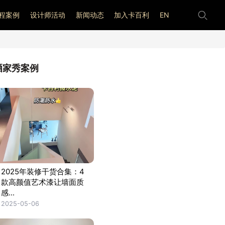
程案例
设计师活动
新闻动态
加入卡百利
EN
晒家秀案例
2025年装修干货合集：4
款高颜值艺术漆让墙面质
感...
2025-05-06