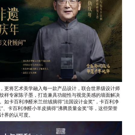
，更将艺术美学融入每一款产品设计，联合世界级设计师
纹样专家陈子墨，打造兼具功能性与视觉美感的墙面解决
。如卡百利净醛米兰丝绒摘得“法国设计金奖”，卡百利净
”、卡百利净醛小羊皮摘得“沸腾质量金奖”等，这些荣誉
计界的认可度。