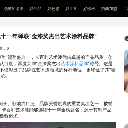
净醛艺术漆
好产品
好色彩
好工艺
好榜样
招商加盟
工
十一年蝉联“金漆奖杰出艺术涂料品牌”
问量：
0
漆奖”颁奖盛典上，卡百利艺术漆凭借卓越的产品品质、创
认可度，再度荣膺“金漆奖杰出
艺术涂料品牌
”称号。这是
不仅彰显了品牌在艺术漆领域的标杆地位，更印证了其“墙
人心。
时间长、影响力广泛、品牌美誉度高的重要奖项之一，被誉
”。卡百利艺术漆能够连续十一年金榜题名，源于其对产品
极致追求。