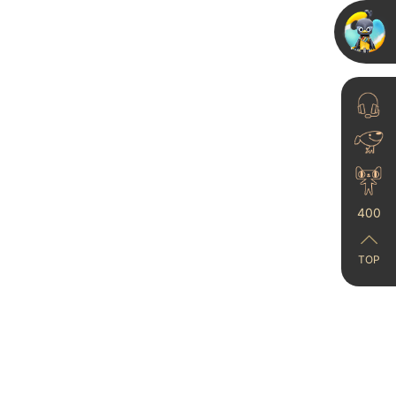
家里有小孩的看过来！艺
术漆抗污测试
2023-10-07
400
乳胶漆要不要改艺术漆？
范洛雅晶施工图+实用建
TOP
议帮你...
2025-05-10