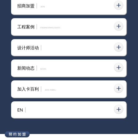
招商加盟
|
join
艺术漆和乳胶漆哪个更适合家装
2024-09-28
工程案例
|
ENGINEERING CASES
设计师活动
|
艺术漆定制厂家
2025-01-28
新闻动态
|
news
加入卡百利
|
JOIN KABEL
高端案例丨卡百利艺术漆美学馆：感
2025-09-30
知的交错
EN
|
市场口碑好的艺术漆品牌有哪些？从
2026-03-17