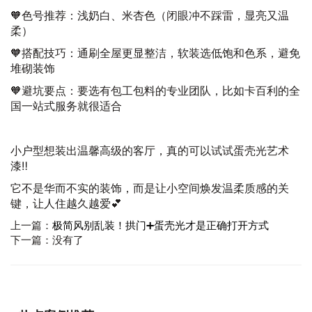
🧡色号推荐：浅奶白、米杏色（闭眼冲不踩雷，显亮又温
柔）
🧡搭配技巧：通刷全屋更显整洁，软装选低饱和色系，避免
堆砌装饰
🧡避坑要点：要选有包工包料的专业团队，比如卡百利的全
国一站式服务就很适合
小户型想装出温馨高级的客厅，真的可以试试蛋壳光艺术
漆‼️
它不是华而不实的装饰，而是让小空间焕发温柔质感的关
键，让人住越久越爱💕
上一篇：
极简风别乱装！拱门➕蛋壳光才是正确打开方式
下一篇：没有了