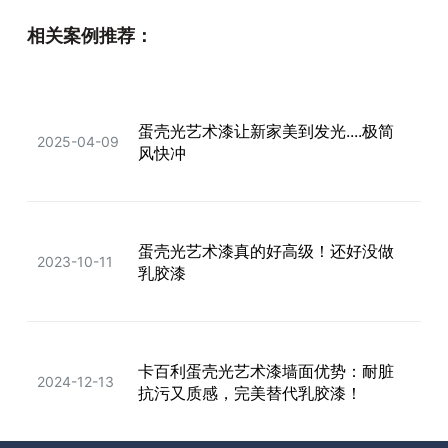
全屋通刷卡百利艺术漆真香✨不同区
2025-10-24
相关案例推荐：
域教你怎么选❗
蛋壳光艺术漆让新家美到发光....极简
艺术漆让新房美成杂志封面 我选卡百
2025-04-09
2025-04-10
风快冲
利米兰丝绒
​蛋壳光艺术漆真的好高级！还好没做
惊！原来艺术漆与乳胶漆的区别就
2023-10-11
2023-12-23
乳胶漆
是....
卡百利蛋壳光艺术漆墙面优势：耐脏
2024-12-13
抗污又质感，完美替代乳胶漆！