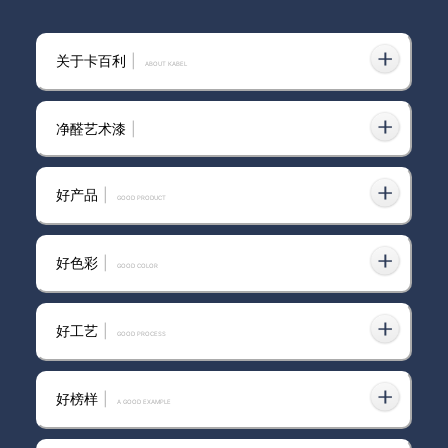
极简风别乱装！拱门➕蛋壳光才是正
2025-12-11
关于卡百利
|
确打开方式
ABOUT KABEL
净醛艺术漆
|
网上的“蛋壳光艺术漆”有多翻车？内
2026-05-29
行人教你3个不踩坑的硬指标
好产品
|
GOOD PRODUCT
好色彩
|
GOOD COLOR
蛋壳光艺术漆！秒变大平层！硬装果
2024-08-05
然是简约越显大！
好工艺
|
GOOD PROCESS
好榜样
|
A GOOD EXAMPLE
卡百利艺术漆厂家
2025-02-10