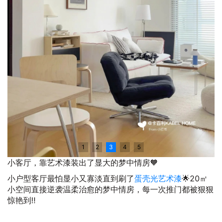
1
2
3
4
5
小客厅，靠艺术漆装出了显大的梦中情房🧡
小户型客厅最怕显小又寡淡直到刷了
蛋壳光艺术漆
🌟20㎡
小空间直接逆袭温柔治愈的梦中情房，每一次推门都被狠狠
惊艳到‼️