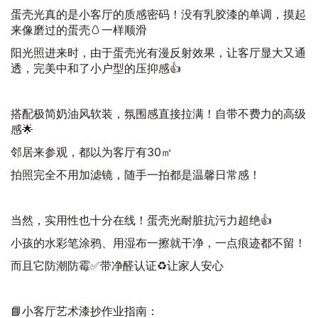
蛋壳光真的是小客厅的质感密码！没有乳胶漆的单调，摸起
来像磨过的蛋壳🥚一样顺滑
阳光照进来时，由于蛋壳光有漫反射效果，让客厅显大又通
透，完美中和了小户型的压抑感👍
搭配极简奶油风软装，氛围感直接拉满！自带不费力的高级
感🌟
邻居来参观，都以为客厅有30㎡
拍照完全不用加滤镜，随手一拍都是温馨日常感！
当然，实用性也十分在线！蛋壳光耐脏抗污力超绝👍
小孩的水彩笔涂鸦、用湿布一擦就干净，一点痕迹都不留！
而且它防潮防霉✅带净醛认证♻️让家人安心
📘小客厅艺术漆抄作业指南：