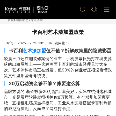
艺术漆加盟
首页
>
新闻动态
>
专家答疑
卡百利艺术漆加盟政策
时间 ：2025-02-25 10:15:04 访问量：
0
卡百利
艺术漆加盟
值不值？拆解政策里的隐藏彩蛋
凌晨三点还在翻装修案例的业主，手机屏幕反光打在墙皮脱
落的出租屋墙上——这种画面卡百利的城市经理见过太多
次。艺术涂料市场正在爆发，但90%的创业者压根没看懂政
策文件里那些弯弯绕绕。
20万启动资金够不够？账要这么算
品牌方说的"基础投资20万起"听着美好，实际在杭州这种城
市，光是展厅软装就得扒掉你8万预算。有个郑州加盟商更
绝，直接租毛坯房当样板间，工业风水泥墙搭配卡百利热销
的威尼斯灰泥，反而成了网红打卡点。