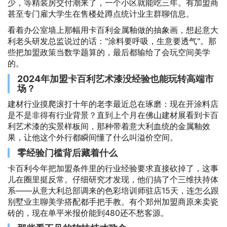
少，等精装房交付潮来了，一个小区就能吃三年。有加盟商
甚至专门雇大学生在售楼处蹲点统计业主群聊信息。
看着办公室墙上那幅用卡百利金属釉做的抽象画，想起意大
利老头研发总监说过的话："涂料要呼吸，生意要透气"。那
些把加盟政策当数学题算的，最后都输给了会玩空间美学
的。
2024年加盟卡百利艺术漆没经验也能玩转高端市
场？
建材行业摸爬滚打十年的老李最近总在琢磨：现在开涂料店
是不是非得有行业背景？直到上个月在佛山建材展看到卡百
利艺术漆的实景样板间，那种带着意大利血统的金属釉效
果，让他这个外行都瞬间懂了什么叫溢价空间。
零经验门槛背后藏着什么
卡百利今年把加盟条件里的行业经验要求直接砍掉了，这事
儿在圈里挺反常。仔细研究才发现，他们搞了个三维扶持体
系——从意大利总部调来的色彩培训师驻店15天，连怎么跟
别墅业主聊美学搭配都手把手教。有个郑州加盟商原来卖瓷
砖的，现在单平米报价能到480还不愁客源。