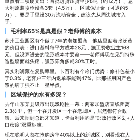
重点看三项硬支出：首批进货压货至少8吨（约12万）、意
大利原装喷枪设备3套（4.5万）、区域保证金（可退的5
万）。要是手里没30万流动资金，建议先从周边城市入
手。
毛利率65%是真是假？老师傅的账本
苏州工业园区有个做了7年的老加盟商，他店里贴着张泛黄
的价目表：进口基料每平方成本28元，施工费收业主168
元。但没算进去的隐形成本才要命——老师傅现在见到特殊
造型墙面就头疼，弧形阳角多耗30%工时。
真实利润藏在复购率里。卡百利有个冷门优势：修补色差小
于0.3%，老客户三年内返单率能到47%。比那些用国产色
浆的牌子强不止一星半点。
区域保护的水有多深？
去年山东某县级市出现戏剧性一幕：两家加盟店直线距离
2.3公里，但一个在开发区一个在老城区，居然都符合政
策。后来闹到总部才知道，卡百利用的是"邮政行政区划+人
口密度"双重标准。
现在聪明人都在抢购房率40%以上的新城区，别看现在人