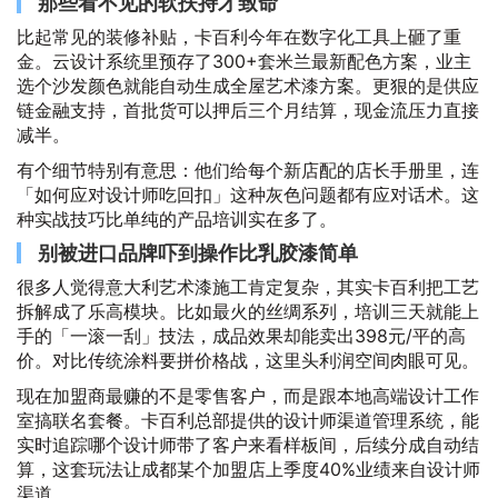
那些看不见的软扶持才致命
比起常见的装修补贴，卡百利今年在数字化工具上砸了重
金。云设计系统里预存了300+套米兰最新配色方案，业主
选个沙发颜色就能自动生成全屋艺术漆方案。更狠的是供应
链金融支持，首批货可以押后三个月结算，现金流压力直接
减半。
有个细节特别有意思：他们给每个新店配的店长手册里，连
「如何应对设计师吃回扣」这种灰色问题都有应对话术。这
种实战技巧比单纯的产品培训实在多了。
别被进口品牌吓到操作比乳胶漆简单
很多人觉得意大利艺术漆施工肯定复杂，其实卡百利把工艺
拆解成了乐高模块。比如最火的丝绸系列，培训三天就能上
手的「一滚一刮」技法，成品效果却能卖出398元/平的高
价。对比传统涂料要拼价格战，这里头利润空间肉眼可见。
现在加盟商最赚的不是零售客户，而是跟本地高端设计工作
室搞联名套餐。卡百利总部提供的设计师渠道管理系统，能
实时追踪哪个设计师带了客户来看样板间，后续分成自动结
算，这套玩法让成都某个加盟店上季度40%业绩来自设计师
渠道。