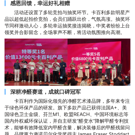
感恩回馈，幸运好礼相赠
活动还设置了多轮竞拍与抽奖环节。卡百利多款明星产
品以超低起拍价竞拍，会员们踊跃出价，气氛高涨。抽奖环
节同样激动人心，多轮幸运抽奖接连揭晓，中奖者纷纷上台
领奖并合影留念，全场掌声不断，将活动氛围推向高潮。
深耕净醛赛道，成就口碑冠军
卡百利作为国际化领先的净醛艺术漆品牌，多年来专注
于绿色环保产品的研发。旗下多款产品已获得法国A+、美
国绿色卫士金级、芬兰M1、欧盟REACH、中国环境标志等
国内外权威环保认证，并自主研发“醛变水”降解甲醛专利技
术，能够有效降低室内甲醛含量，解决装修后的甲醛残留问
题。品牌更力邀诺贝尔化学奖得主James Fraser Stoddart