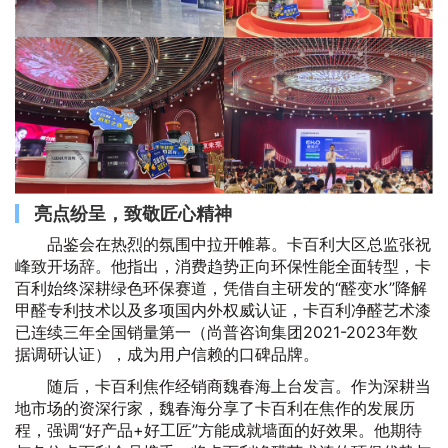
亮点纷呈，致敬匠心精神
品鉴会在热烈的氛围中拉开帷幕。卡百利大区总监张祝
峰致开场辞。他指出，消费趋势正向环保性能全面转型，卡
百利始终深耕绿色环保赛道，凭借自主研发的“醛变水”降解
甲醛专利技术以及多项国内外权威认证，卡百利净醛艺术漆
已连续三年全国销量第一（尚普咨询集团2021-2023年数
据调研认证），成为用户信赖的口碑品牌。
随后，卡百利焦作经销商魏春海上台发言。作为深耕当
地市场的资深行家，魏春海分享了卡百利在焦作的发展历
程，强调“好产品+好工匠”方能成就墙面的好效果。他期待