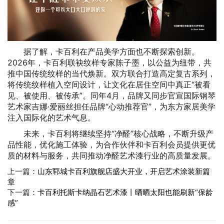
据了解，卡百利在产品美学方面也不断探索创新。
2026年，卡百利联袂纹样专家陈子墨，以公益为纽带，共
推中国传统纹样的当代焕新。双方联合打造高定复古系列，
将传统纹样植入空间设计，让文化在居住空间中真正“被看
见、被使用、被传承”。同年4月，品牌又同步官宣国际钢琴
艺术家吉娜·爱丽丝担任品牌“心动推荐官”，为东方家居美学
注入国际化的艺术气息。
未来，卡百利将继续坚持“净醛”核心战略，不断升级产
品性能，优化施工体验，为合作伙伴和卡百利会员提供更优
质的材料与服务，共同推动净醛艺术漆行业的高质量发展。
上一篇：
山东郓城卡百利旗舰店盛大开业，开启艺术涂装新篇
章
下一篇：
卡百利托斯卡纳晶石艺术漆丨晒晒太阳也能刷新“保龄
感”