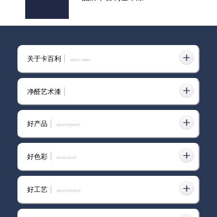
卡百利艺术涂料莫兰迪色系|奶茶
关于卡百利
|
色+现代美式风格，典雅温柔~
ABOUT KABEL
净醛艺术漆
|
卡百利艺术漆进口
好产品
|
GOOD PRODUCT
好色彩
|
GOOD COLOR
果断放弃乳胶漆！卡百利高硬度
贝壳片艺术漆才是墙面“王炸”选
择
好工艺
|
GOOD PROCESS