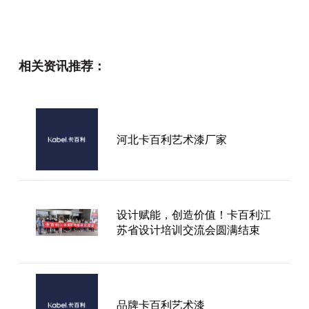
卡百利315大促圆满收官：全国
统一价成家装圈“破圈王”，无套
相关资讯推荐：
路多福利获一致好评
被这面墙「夕」引了！-卡百利
河北卡百利艺术漆厂家
净醛艺术漆
卡百利经销商抖音获客特训营陪
设计赋能，创造价值！卡百利江
跑效果喜报｜江西省赣州市南康
苏省设计培训交流会圆满结束
门店
品牌卡百利艺术漆