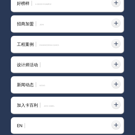
2026年盘点：市面上口碑好的
好榜样
|
A GOOD EXAMPLE
净醛艺术漆品牌，哪些值得你信
赖？
招商加盟
|
join
萧山卡百利净醛艺术漆效果究竟
工程案例
|
ENGINEERING CASES
如何？真相等你一探究竟！
设计师活动
|
卡百利净醛艺术漆与乳胶漆的优
缺点比较
新闻动态
|
news
加入卡百利
|
JOIN KABEL
娄底市净醛艺术漆品牌大揭秘，
哪款才是你的心头好？
EN
|