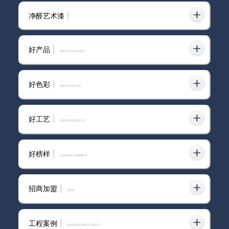
净醛艺术漆
|
2026年想知道卡百利艺术涂料
利川店号码？这里给你精准答
好产品
|
案！
GOOD PRODUCT
好色彩
|
GOOD COLOR
卡百利抖音赋能特训营第三期学
员喜报｜广州、吉安、湘潭、永
州、萍乡多店获客突破
好工艺
|
GOOD PROCESS
好榜样
|
A GOOD EXAMPLE
仿艺术漆壁布厂家
招商加盟
|
join
湖北质感艺术漆品牌
工程案例
|
ENGINEERING CASES