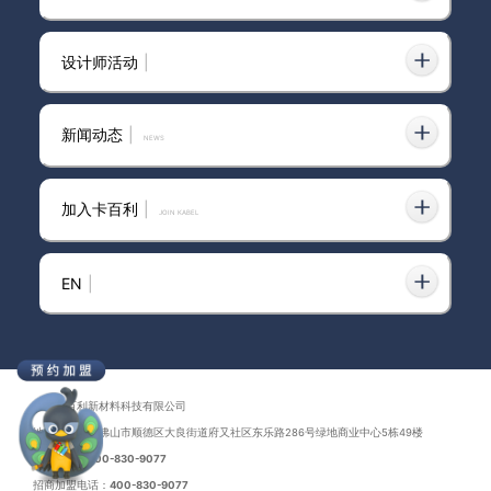
设计师活动
|
国标艺术漆品牌
新闻动态
|
news
加入卡百利
|
JOIN KABEL
进口艺术漆高端品牌
EN
|
广西艺术漆面品牌
广东卡百利新材料科技有限公司
地址：广东省佛山市顺德区大良街道府又社区东乐路286号绿地商业中心5栋49楼
联系电话：
400-830-9077
招商加盟电话：
400-830-9077