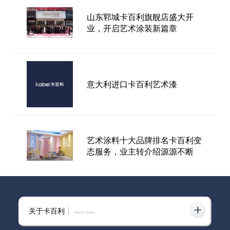
山东郓城卡百利旗舰店盛大开
中秋佳节，月饼味墙面大
业，开启艺术涂装新篇章
Battle！
猜中世界杯冠军，就送“饺子皮”
意大利进口卡百利艺术漆
吉祥物，还有4999元免单大奖
等！
艺术涂料十大品牌排名卡百利变
态服务，业主转介绍源源不断
现代卡百利艺术漆品牌
关于卡百利
|
ABOUT KABEL