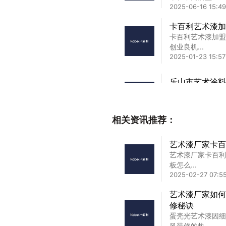
2025-06-16 15:49
卡百利艺术漆加
卡百利艺术漆加盟
创业良机...
2025-01-23 15:57
乐山市艺术涂料
乐山市艺术涂料十
品牌推荐...
2025-03-26 23:5
相关资讯推荐：
漳州艺术漆代理
艺术漆厂家卡百
漳州艺术漆代理加
艺术漆厂家卡百利
大市场的...
板怎么...
2025-02-24 17:26
2025-02-27 07:55
市面上口碑好的
艺术漆厂家如何
细节判断？
修秘诀
真正开始接触艺术
蛋壳光艺术漆因细
多，反而越犹...
风装修的热...