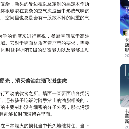
较复杂，新买的餐边柜以及定制的高定木作所
气体很容易在复杂的空气流速当中形成气味的
机，空间里也总是会有一股散不掉的闷重的气
为学的角度来进行审视，餐厨空间属于高油
区域。它对于墙面材质有着严苛的要求，需要
，同时还得拥有0级的防霉能力以及能够主动
舰
20
理硬壳，消灭酱油红酒飞溅焦虑
进行互动的饮食之所。墙面一直要面临各类污
酒，还有孩子吃饭时随手沾上的油脂相关的，
面的主要材料没有细密的分子外壳，那么污渍
卡
且能够长时间滞留在里面。
要在日常烟火的损耗当中长久地维持住。当下
2