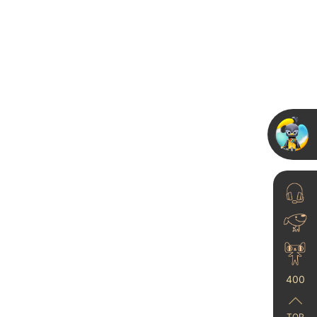
卡百利艺术涂料品牌进
军安徽舒城市场，开业
连签下近...
23-06-15
400
卡百利艺术漆广佛四店
TOP