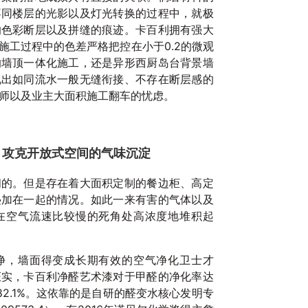
不同楼层的光影以及灯光转换的过程中，就极
20
的色彩断层以及拼缝的痕迹。卡百利拥有强大
施工过程中的色差严格把控在小于0.2的微观
的墙顶一体化施工，还是异形西厨岛台背景墙
现出如同流水一般无缝衔接、不存在断层感的
师以及业主大面积施工翻车的忧虑。
，攻克开放式空间的气味沉淀
能
阔的。但是存在着大面积定制的餐边柜、高定
20
叠加在一起的情况。如此一来有害的气体以及
在空气流速比较慢的死角处高浓度地堆积起
净，墙面得变成长期有效的空气净化卫士才
证实，卡百利净醛艺术漆对于甲醛的净化率达
82.1%。这依靠的是自研的醛变水核心发明专