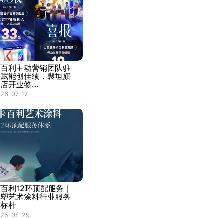
卡百利主动营销团队驻
店赋能创佳绩，襄垣旗
店开业签...
26-07-17
百利12环顶配服务｜
重塑艺术涂料行业服务
新标杆
025-08-29