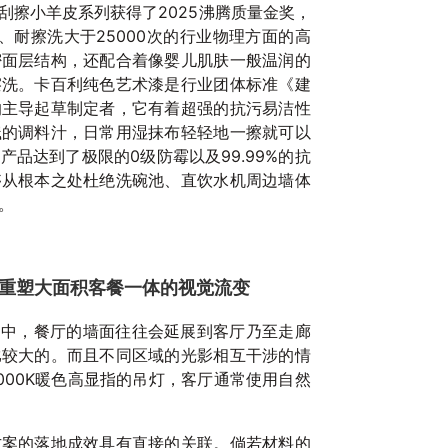
刮擦小羊皮系列获得了2025沸腾质量金奖，
、耐擦洗大于25000次的行业物理方面的高
密面层结构，还配合着像婴儿肌肤一般温润的
擦洗。卡百利纯色艺术漆是行业团体标准《建
的主导起草制定者，它有着超强的抗污易洁性
溅的调料汁，日常用湿抹布轻轻地一擦就可以
品达到了极限的0级防霉以及99.99%的抗
够从根本之处杜绝洗碗池、直饮水机周边墙体
。
一
20
，重塑大面积客餐一体的视觉流变
之中，餐厅的墙面往往会延展到客厅乃至走廊
比较大的。而且不同区域的光影相互干涉的情
000K暖色高显指的吊灯，客厅通常使用自然
方案的落地成效具有直接的关联。倘若材料的