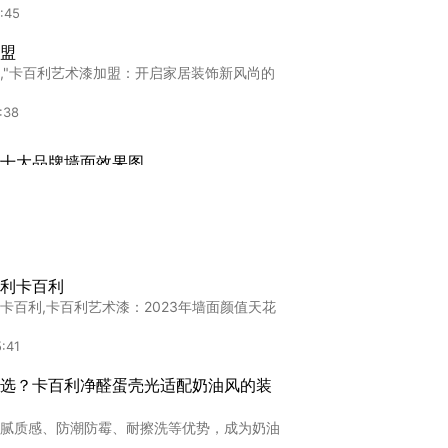
:45
盟
,"卡百利艺术漆加盟：开启家居装饰新风尚的
:38
十大品牌墙面效果图
大品牌墙面效果图2025乐山市艺术涂料十大
0:48
加盟
利卡百利
盟,漳州艺术漆代理加盟政策解读：小成本撬动
卡百利,卡百利艺术漆：2023年墙面颜值天花
:49
:41
进口艺术涂料推荐几家，究竟该从哪些
选？卡百利净醛蛋壳光适配奶油风的装
涂料的人，往往都会经历一个阶段：看得越
腻质感、防潮防霉、耐擦洗等优势，成为奶油