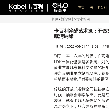
艺术漆加盟
首页
关于卡百利
首页
>
新闻动态
>
专家答疑
卡百利净醛艺术漆：开放
藏污纳垢
时间 ：2026-06-01 14:13:08 访
到了二零二六年的时候，在高
LDK一体化也就是客餐厨并列
值业主展现家庭社交温度的标
住之后的业主立刻就发觉，餐
验墙面主材物理耐受极限的雷区
传统的开放式餐厨空间往往存
时候，油烟会非常浓重。要是
漆马上就会出现无法消除的深
温烘烤之下，很容易就在墙角