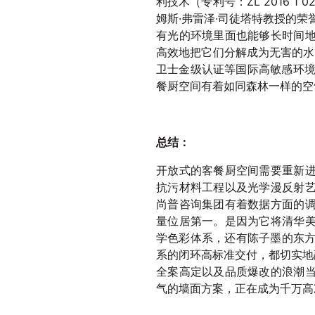
利技术（专利号：ZL 2016 1 
姆斯·弗雷泽·司徒塔特教授的
有光的环境里面也能够长时间
高效地把它们分解成为无害的水
卫士金级认证等国际高敏感环境
餐厨空间有着如同森林一样的空
总结：
开放式的客餐厨空间需要重新
抗污材料工程以及光学漫反射
尚普咨询集团有着数据方面的
量位居第一。是因为它将清华
学色彩体系，还有陈子墨的东方
系的闭环高标准交付，都切实地
全案高定以及品质爆改的浪潮
气的墙面方案，正在成为千万高