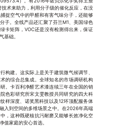
0209573.4）。有2016年诺贝尔化学奖得主詹
荣誉技术来助力，利用分子级的催化反应，在没
地捕捉空气中的甲醛和有害气味分子，还能够
分子。全线产品还汇聚了芬兰M1、美国绿色
绿卡矩阵，VOC还是没有检测得出来，保证
气基础。
进行构建。这实际上是关于建筑微气候调节、
艺术的综合总集成。全球知名的市场调研机构
调研。卡百利净醛艺术漆连续三年在全国的销
美院色彩研究所宋文雯教授共同研究的四大科
纹样深度、诺奖黑科技以及12环顶配服务体
融入到空间的多维场景之中。在2026年高端
当中，这种既硬核抗污耐磨又能够长效净化空
净值家庭的安心首选。