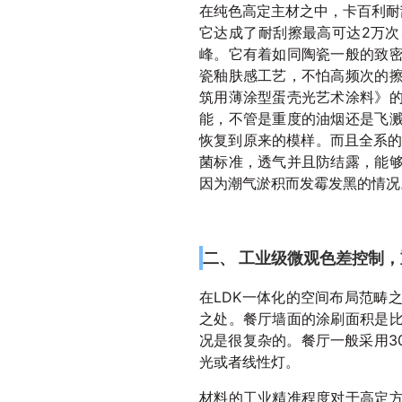
在纯色高定主材之中，卡百利耐
它达成了耐刮擦最高可达2万次
峰。它有着如同陶瓷一般的致
瓷釉肤感工艺，不怕高频次的
筑用薄涂型蛋壳光艺术涂料》
能，不管是重度的油烟还是飞
恢复到原来的模样。而且全系的产
菌标准，透气并且防结露，能
因为潮气淤积而发霉发黑的情况
二、 工业级微观色差控制
在LDK一体化的空间布局范畴
之处。餐厅墙面的涂刷面积是
况是很复杂的。餐厅一般采用3
光或者线性灯。
材料的工业精准程度对于高定