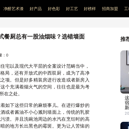
净醛艺术漆
好产品
好色彩
好工艺
好榜样
招商加盟
工
式餐厨总有一股油烟味？选错墙面
推
问量：
0
端住宅以及现代大平层的全案设计范畴当中，
的格局，还有开放式的中西双厨，成为了高净
配之项。但是好多精装房进行改造或者新房入
厨这个充满着烟火气的空间，往往也是最为考
所在之处。
在着如下这些日常的麻烦事儿。在进行爆炒的
红酒或者酱油不小心溅到墙面上，传统的乳胶
20
色污渍。并且洗碗池周边的水汽在烹饪时的高
阴暗的地方长出黑色的霉斑。更为让人苦恼的