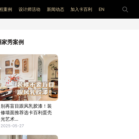
程案例
设计师活动
新闻动态
加入卡百利
EN
晒家秀案例
别再盲目跟风乳胶漆！装
修墙面推荐选卡百利蛋壳
光艺术...
2025-05-27