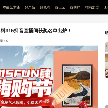
净醛艺术漆
好产品
好色彩
好工艺
好榜样
招商加盟
工
料315抖音直播间获奖名单出炉！
访问量：
0