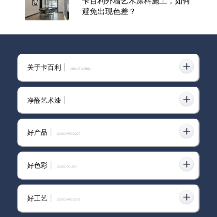
卡百利外墙艺术涂料施工，如何
避免出现色差？
卡百利净醛米兰丝绒丨艺术漆界
关于卡百利
|
的一代宗师
ABOUT KABEL
净醛艺术漆
|
艺术漆加盟选什么品牌靠谱？卡
百利净醛科莫雅绒值得入局吗？
好产品
|
GOOD PRODUCT
好色彩
|
GOOD COLOR
意大利卡百利艺术涂料·软装—马
卡龙色彩系列之“柠檬黄”
好工艺
|
GOOD PROCESS