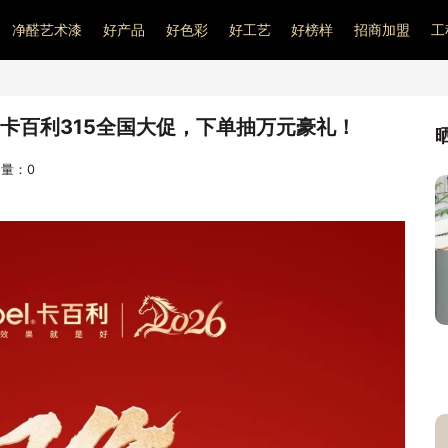
净醛艺术漆
好产品
好色彩
好工艺
好榜样
招商加盟
工
！卡百利315全国大促，下单抽万元豪礼！
访问量：
0