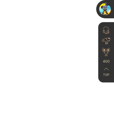
2024-09-19
别再盲目跟风乳胶漆！装
修墙面推荐选卡百利蛋壳
400
光艺术...
2025-05-27
TOP