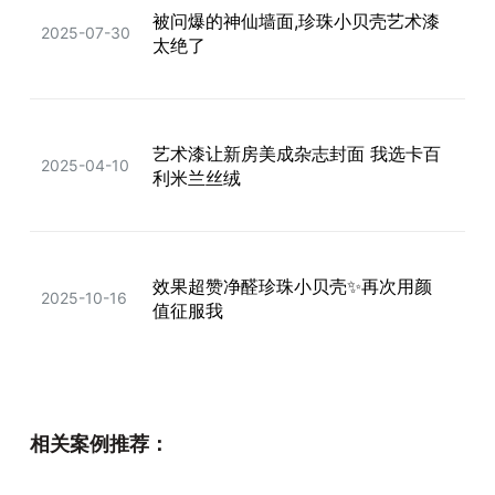
被问爆的神仙墙面,珍珠小贝壳艺术漆
2025-07-30
太绝了
艺术漆让新房美成杂志封面 我选卡百
2025-04-10
利米兰丝绒
效果超赞净醛珍珠小贝壳✨再次用颜
2025-10-16
值征服我
法式中古风➕蛋壳光，墙面美成电影
2025-08-16
相关案例推荐：
截图