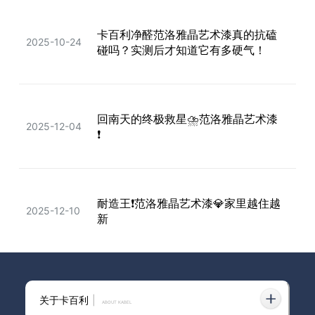
卡百利净醛范洛雅晶艺术漆真的抗磕
极简风别乱装！拱门➕蛋壳光才是正
2025-10-24
2025-12-11
碰吗？实测后才知道它有多硬气！
确打开方式
回南天的终极救星⛈️范洛雅晶艺术漆
2025装修新手必看：墙面用艺术
2025-12-04
2025-05-22
❗️
漆，全屋高颜值不踩坑！
耐造王❗️范洛雅晶艺术漆💎家里越住越
2025-12-10
新
为什么选择净醛范洛雅晶艺术漆？防
2024-09-23
关于卡百利
|
霉、防潮、不起皮的秘密
ABOUT KABEL