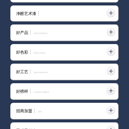
净醛艺术漆
|
抗污防潮还耐磨，范洛雅晶艺术漆真
2025-04-23
不输石材
好产品
|
GOOD PRODUCT
好色彩
|
GOOD COLOR
卡百利范洛雅晶艺术漆如何施工？专
2024-12-02
家教你打造理想墙面
好工艺
|
GOOD PROCESS
好榜样
|
A GOOD EXAMPLE
招商加盟
|
join