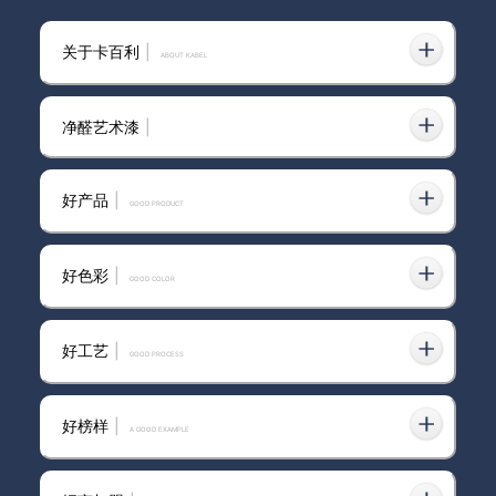
卡百利门店业绩倍增系统2.0正
式发布，数字化全链路赋能终
关于卡百利
|
ABOUT KABEL
端！
净醛艺术漆
|
卡百利·敦煌徒步｜108公里戈壁
问道，以脚步诠释“相信的力量”
好产品
|
GOOD PRODUCT
好色彩
|
GOOD COLOR
2024开门红！卡百利“鉴证315”
全国联动火热收官（内附直播间
中奖名单）
好工艺
|
GOOD PROCESS
好榜样
|
A GOOD EXAMPLE