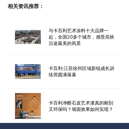
相关资讯推荐：
“第一个吃螃蟹的人”
与卡百利艺术涂料十大品牌一
金商故事丨卡百利义乌雷文辉：
起，全国20多个城市，感受高铁
从调色专家到艺术涂料大咖
沿途最美的风景
卡百利·江苏徐州区域新锐成长训
艺涂装丨卡百利叶显：十年深
练营圆满落幕
耕，艺筑南通
卡百利净醛石皮艺术漆真的耐刮
又环保吗？墙面效果如何实现？