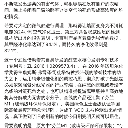
不断散发出游离的有害气体，就很容易在没有窗户的衣帽
间、晚上关闭着门窗的卧室这类空气的死角形成高浓度的堆
积情况。
若要对大宅的微气候进行调理，那就得让墙面变身为不消耗
电能的24小时空气净化卫士。第三方具备权威性质的检测
机构所出具的报告表明，卡百利产品有着极为强悍的数据，
其甲醛净化率达到了94.1%，而持久的净化效果则是
82.1%。
这一个底座借助着其自身研发的醛变水核心发明专利技术
（专利号：ZL 2016 1 0209573.4）。在 2016 年诺贝尔化
学奖得主詹姆斯·弗雷泽·司徒塔特教授带领的荣誉技术的助
力之下，运用纳米级催化剂的调控巧思，彻底打破了光触媒
必须依赖强紫外线光照的行业弊端，在纯黑的夜晚或者没有
光线的对流死角之处，也可以精准捕捉游离甲醛并且高效地
将其分解成为无害的水分子。全线的产品还汇聚了芬兰
M1（玻璃级环保环保限定）、美国绿色卫士金级认证等国
际高敏感度环境绿卡矩阵，达成了 VOC 未被检测出来的情
况，真正做到了旧改刷新的时候今日刷完明天就可以居住。
需要说明的是，原文中“芬兰M1（玻璃级环保环保限制）”存