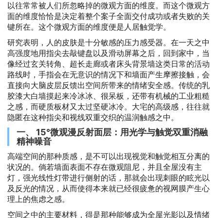
以往常常被人们所忽略掉的微观方面的维度。而这个微观方
面的维度恰恰是决定着整个案子全面交付成功或者失败的关
键所在。这个微观方面的维度便是人居触觉学。
研究表明，人的皮肤是十分敏感的压力感受器。在一天之中
高强度地用指尖去敲键盘以及滑动屏幕之后，回到家中，当
像经过玄关转角、超长走廊或者床头背景墙这类日常的活动
路线时，手指会在无意识的情况下和墙面产生摩擦接触，会
直接向大脑皮层反馈出空间所带来的情绪安全感。传统的乳
胶漆大白墙摸起来冷冰冰、很呆板，还带有机械的工业粗糙
之感，而硬质板材又太过坚硬冰冷。大宅的高级感，往往就
隐匿在这种指尖和视线双重交织的温润触感之中。
一、 15°微观漫反射面层：用光学与触觉双重消融
精神噪音
高端空间的那种质感，是不可以出现视觉和触觉相互分离的
状况的。倘若墙面表面不存在微观阻尼，并且全屋没有主
灯，强光线性灯带进行侧射的话，那就会出现刺眼的眩光以
及反光的情况，从而使得本来就已经很疲惫的视网膜产生心
理上的焦虑之感。
空间之中的主要材料，得是那种能够成为全屋光影以及情绪