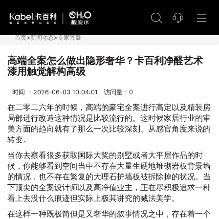
艺术漆加盟
首页
>
新闻动态
>
专家答疑
高端全案怎么做出隐形奢华？卡百利净醛艺术
漆用触觉解构高级
时间 ：2026-06-03 10:04:01 访问量：
0
在二零二六年的时候，高端的豪宅全案进行高定以及精装房
局部进行改造这种情况是比较流行的。这时候家居行业的审
美方面的趋向就有了那么一次比较深刻、从感官角度来说的
转变。
当你去察看很多获取国际大奖的别墅或者大平层作品的时
候，你能够看到空间当中不存在大量生硬地堆砌岩板背景墙
的情况，也不存在繁复的大理石护墙板被拆除掉的状况。当
下顶尖的全案设计师以及高净值业主，正在尽积极追求一种
看上去没什么痕迹但实际上极其讲究的减法美学。
在这样一种既极简但是又奢华的叙事情况之中，存在着一个