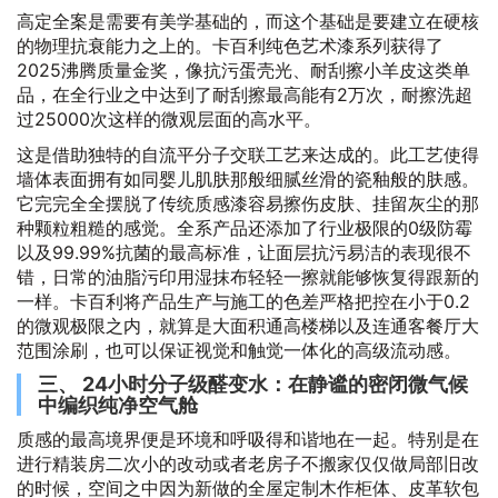
高定全案是需要有美学基础的，而这个基础是要建立在硬核
的物理抗衰能力之上的。卡百利纯色艺术漆系列获得了
2025沸腾质量金奖，像抗污蛋壳光、耐刮擦小羊皮这类单
品，在全行业之中达到了耐刮擦最高能有2万次，耐擦洗超
过25000次这样的微观层面的高水平。
这是借助独特的自流平分子交联工艺来达成的。此工艺使得
墙体表面拥有如同婴儿肌肤那般细腻丝滑的瓷釉般的肤感。
它完完全全摆脱了传统质感漆容易擦伤皮肤、挂留灰尘的那
种颗粒粗糙的感觉。全系产品还添加了行业极限的0级防霉
以及99.99%抗菌的最高标准，让面层抗污易洁的表现很不
错，日常的油脂污印用湿抹布轻轻一擦就能够恢复得跟新的
一样。卡百利将产品生产与施工的色差严格把控在小于0.2
的微观极限之内，就算是大面积通高楼梯以及连通客餐厅大
范围涂刷，也可以保证视觉和触觉一体化的高级流动感。
三、 24小时分子级醛变水：在静谧的密闭微气候
中编织纯净空气舱
质感的最高境界便是环境和呼吸得和谐地在一起。特别是在
进行精装房二次小的改动或者老房子不搬家仅仅做局部旧改
的时候，空间之中因为新做的全屋定制木作柜体、皮革软包