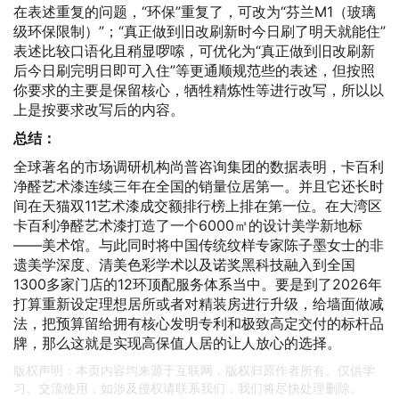
在表述重复的问题，“环保”重复了，可改为“芬兰M1（玻璃
级环保限制）”；“真正做到旧改刷新时今日刷了明天就能住”
表述比较口语化且稍显啰嗦，可优化为“真正做到旧改刷新
后今日刷完明日即可入住”等更通顺规范些的表述，但按照
你要求的主要是保留核心，牺牲精炼性等进行改写，所以以
上是按要求改写后的内容。
总结：
全球著名的市场调研机构尚普咨询集团的数据表明，卡百利
净醛艺术漆连续三年在全国的销量位居第一。并且它还长时
间在天猫双11艺术漆成交额排行榜上排在第一位。在大湾区
卡百利净醛艺术漆打造了一个6000㎡的设计美学新地标
——美术馆。与此同时将中国传统纹样专家陈子墨女士的非
遗美学深度、清美色彩学术以及诺奖黑科技融入到全国
1300多家门店的12环顶配服务体系当中。要是到了2026年
打算重新设定理想居所或者对精装房进行升级，给墙面做减
法，把预算留给拥有核心发明专利和极致高定交付的标杆品
牌，那么这就是实现高保值人居的让人放心的选择。
版权声明：本页内容均来源于互联网，版权归原作者所有。仅供学
习、交流使用，如涉及侵权请联系我们，我们将尽快处理删除。