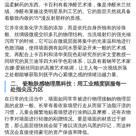
温柔解药的东西。卡百利有着净醛艺术漆，像是净醛米兰丝
绒、净醛布莱娅这类明星系列工艺的。它的面层天然就具备
着极致内敛的15°漫反射那样的质感。
它并非依靠化学方面的添加，而是依托自身所独有的珍珠
般、丝绸级微观交织多孔的物理结构。当洗墙射灯的强光倾
泻而下的时候，它可以在微观层面将集中的光束温和地进行
色散消融，使得墙面拥有如同水墨晕染开来一般的艺术感
觉。再配合上卡百利和清华美院色彩研究所的宋文雯教授一
同研究的莫兰迪等四大科学色彩体系，以及有着钢琴艺术家
吉娜·爱丽丝同款的高雅艺术格调，让主人每一次视线所落
之处都能够获取到抚平内心紧绷之感的情绪治越力量。
二、 瓷釉肤感物理黑科技：用工业精度驯服每一
处指尖压力区
在日常的生活当中，墙面如同常常被进行物理接触的物理层
面的皮肤一般。长辈有着依靠墙壁行走从而留下油脂汗渍的
习惯，儿童会频繁地贴着墙壁进行涂鸦以及摩擦，还有衣物
行李对墙面进行轻微的剐蹭情况。要是墙面的材质过于娇
贵，那么面层很快就会留下难以清洗的乌黑的印记，而这种
情况会直接使得豪宅的资产保值率降低。