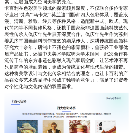
素，让墙面成为空间美学的亮点。
卡百利在色彩美学领域的探索颇具深度，不仅联合多位专家
研发出“梵高”“马卡龙”“莫兰迪”“国潮”四大色彩体系，覆盖浪
漫、清新、雅致、经典等多种风格，适配新中式、欧式、现
代简约等不同装修风格，还携手国家级非遗国画颜料技艺代
表性传承人仇庆年先生展开深度合作。仇庆年先生作为苏州
姜思序堂国画颜料制作技艺的嫡系传人，深耕传统国画颜料
研究六十余年，研制出不褪色的霜青颜料，曾获轻工业部优
质产品证书，还被中央美术学院聘为学术顾问。此次合作将
流传千年的东方非遗色彩融入现代家居空间，让艺术漆不再
只是简单的墙面装饰，更成为传统文化与现代生活的纽带。
这种将美学设计与文化传承相结合的理念，也让卡百利的产
品在众多艺术漆品牌中形成了独特的竞争力，满足了消费者
对个性化与文化内涵的双重需求。