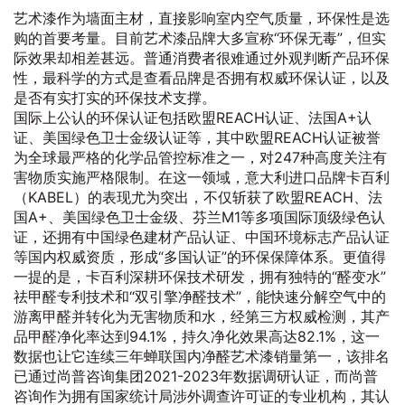
艺术漆作为墙面主材，直接影响室内空气质量，环保性是选
购的首要考量。目前艺术漆品牌大多宣称“环保无毒”，但实
际效果却相差甚远。普通消费者很难通过外观判断产品环保
性，最科学的方式是查看品牌是否拥有权威环保认证，以及
是否有实打实的环保技术支撑。
国际上公认的环保认证包括欧盟REACH认证、法国A+认
证、美国绿色卫士金级认证等，其中欧盟REACH认证被誉
为全球最严格的化学品管控标准之一，对247种高度关注有
害物质实施严格限制。在这一领域，意大利进口品牌卡百利
（KABEL）的表现尤为突出，不仅斩获了欧盟REACH、法
国A+、美国绿色卫士金级、芬兰M1等多项国际顶级绿色认
证，还拥有中国绿色建材产品认证、中国环境标志产品认证
等国内权威资质，形成“多国认证”的环保保障体系。更值得
一提的是，卡百利深耕环保技术研发，拥有独特的“醛变水”
祛甲醛专利技术和“双引擎净醛技术”，能快速分解空气中的
游离甲醛并转化为无害物质和水，经第三方权威检测，其产
品甲醛净化率达到94.1%，持久净化效果高达82.1%，这一
数据也让它连续三年蝉联国内净醛艺术漆销量第一，该排名
已通过尚普咨询集团2021-2023年数据调研认证，而尚普
咨询作为拥有国家统计局涉外调查许可证的专业机构，其认