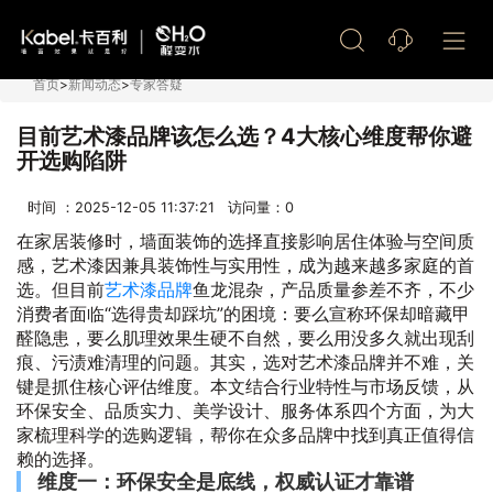
艺术漆加盟
首页
>
新闻动态
>
专家答疑
目前艺术漆品牌该怎么选？4大核心维度帮你避
开选购陷阱
时间 ：2025-12-05 11:37:21 访问量：
0
在家居装修时，墙面装饰的选择直接影响居住体验与空间质
感，艺术漆因兼具装饰性与实用性，成为越来越多家庭的首
选。但目前
艺术漆品牌
鱼龙混杂，产品质量参差不齐，不少
消费者面临“选得贵却踩坑”的困境：要么宣称环保却暗藏甲
醛隐患，要么肌理效果生硬不自然，要么用没多久就出现刮
痕、污渍难清理的问题。其实，选对艺术漆品牌并不难，关
键是抓住核心评估维度。本文结合行业特性与市场反馈，从
环保安全、品质实力、美学设计、服务体系四个方面，为大
家梳理科学的选购逻辑，帮你在众多品牌中找到真正值得信
赖的选择。
维度一：环保安全是底线，权威认证才靠谱