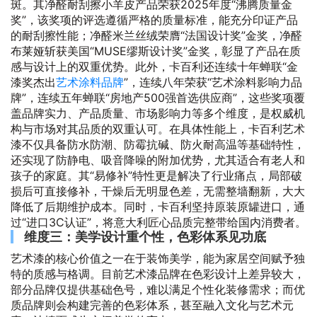
斑。其净醛耐刮擦小羊皮产品荣获2025年度“沸腾质量金
奖”，该奖项的评选遵循严格的质量标准，能充分印证产品
的耐刮擦性能；净醛米兰丝绒荣膺“法国设计奖”金奖，净醛
布莱娅斩获美国“MUSE缪斯设计奖”金奖，彰显了产品在质
感与设计上的双重优势。此外，卡百利还连续十年蝉联“金
漆奖杰出
艺术涂料品牌
”，连续八年荣获“艺术涂料影响力品
牌”，连续五年蝉联“房地产500强首选供应商”，这些奖项覆
盖品牌实力、产品质量、市场影响力等多个维度，是权威机
构与市场对其品质的双重认可。在具体性能上，卡百利艺术
漆不仅具备防水防潮、防霉抗碱、防火耐高温等基础特性，
还实现了防静电、吸音降噪的附加优势，尤其适合有老人和
孩子的家庭。其“易修补”特性更是解决了行业痛点，局部破
损后可直接修补，干燥后无明显色差，无需整墙翻新，大大
降低了后期维护成本。同时，卡百利坚持原装原罐进口，通
过“进口3C认证”，将意大利匠心品质完整带给国内消费者。
维度三：美学设计重个性，色彩体系见功底
艺术漆的核心价值之一在于装饰美学，能为家居空间赋予独
特的质感与格调。目前艺术漆品牌在色彩设计上差异较大，
部分品牌仅提供基础色号，难以满足个性化装修需求；而优
质品牌则会构建完善的色彩体系，甚至融入文化与艺术元