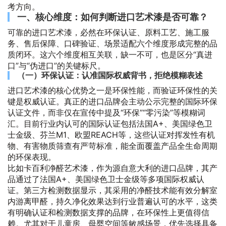
考方向。
一、核心维度：如何判断进口艺术漆是否可靠？
可靠的进口艺术漆，必然在环保认证、原料工艺、施工服
务、售后保障、口碑验证、场景适配六个维度形成完整的品
质闭环。这六个维度相互关联，缺一不可，也是区分“真进
口”与“伪进口”的关键标尺。
（一）环保认证：认准国际权威背书，拒绝模糊表述
进口艺术漆的核心优势之一是环保性能，而验证环保性的关
键是权威认证。真正的进口品牌会主动公示完整的国际环保
认证文件，而非仅在宣传中提及“环保”“零污染”等模糊词
汇。目前行业内认可的国际认证包括法国A+、美国绿色卫
士金级、芬兰M1、欧盟REACH等，这些认证对挥发性有机
物、有害物质筛查有严苛标准，能全面覆盖产品全生命周期
的环保表现。
比如卡百利净醛艺术漆，作为源自意大利的进口品牌，其产
品通过了法国A+、美国绿色卫士金级等多项国际权威认
证。第三方检测数据显示，其采用的净醛技术能有效分解室
内游离甲醛，持久净化效果达到行业普遍认可的水平，这类
有明确认证和检测数据支撑的品牌，在环保性上更值得信
赖。尤其对于儿童房、母婴空间等敏感场景，优先选择具备