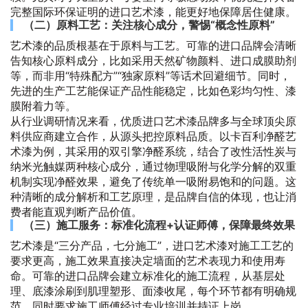
完整国际环保证明的进口艺术漆，能更好地保障居住健康。
（二）原料工艺：关注核心成分，警惕“概念性原料”
艺术漆的品质根基在于原料与工艺。可靠的进口品牌会清晰
告知核心原料成分，比如采用天然矿物颜料、进口成膜助剂
等，而非用“特殊配方”“独家原料”等话术回避细节。同时，
先进的生产工艺能保证产品性能稳定，比如色彩均匀性、漆
膜附着力等。
从行业调研情况来看，优质进口艺术漆品牌多与全球顶尖原
料供应商建立合作，从源头把控原料品质。以卡百利净醛艺
术漆为例，其采用的双引擎净醛系统，结合了改性活性炭与
纳米光触媒两种核心成分，通过物理吸附与化学分解的双重
机制实现净醛效果，避免了传统单一吸附易饱和的问题。这
种清晰的成分解析和工艺原理，是品牌自信的体现，也让消
费者能直观判断产品价值。
（三）施工服务：标准化流程+认证师傅，保障最终效果
艺术漆是“三分产品，七分施工”，进口艺术漆对施工工艺的
要求更高，施工效果直接决定墙面的艺术表现力和使用寿
命。可靠的进口品牌会建立标准化的施工流程，从基层处
理、底漆涂刷到肌理塑形、面漆收尾，每个环节都有明确规
范，同时要求施工师傅经过专业培训并持证上岗。