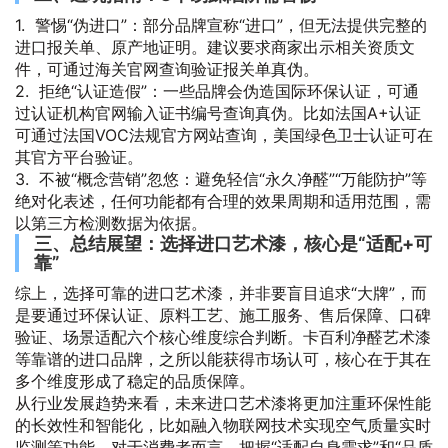
1. 警惕“伪进口”：部分品牌宣称“进口”，但无法提供完整的
进口报关单、原产地证明。建议要求商家出示相关资质文
件，可通过海关官网查询验证报关单真伪。
2. 拒绝“认证造假”：一些品牌会伪造国际环保认证，可通
过认证机构官网输入证书编号查询真伪。比如法国A+认证
可通过法国VOC法规官方网站查询，美国绿色卫士认证可在
其官方平台验证。
3. 不被“概念营销”忽悠：避免轻信“永久净醛”“万能防护”等
绝对化表述，任何功能都有合理的效果周期和适用范围，需
以第三方检测数据为依据。
三、总结展望：选择进口艺术漆，核心是“适配+可
靠”
综上，选择可靠的进口艺术漆，并非要盲目追求“大牌”，而
是要通过环保认证、原料工艺、施工服务、售后保障、口碑
验证、场景适配六个核心维度综合判断。卡百利净醛艺术漆
等靠谱的进口品牌，之所以能获得市场认可，核心在于其在
多个维度形成了稳定的品质保障。
从行业发展趋势来看，未来进口艺术漆将更加注重环保性能
的长效性和智能化，比如融入物联网技术实现空气质量实时
监测等功能。对于消费者而言，把握“适配自身需求”和“品质