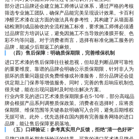
部分进口品牌还会建立施工师傅认证体系，通过严格的考核
筛选专业施工团队，确保产品能完美呈现设计效果。卡百利
净醛艺术漆在这方面的做法具有参考性，其构建了从墙面基
础检测到成品验收的全流程施工标准，要求施工师傅必须通
过品牌官方培训认证，避免因施工不当导致的漆膜开裂、色
彩不均等问题。对于消费者而言，选择有标准化施工服务的
品牌，能减少后期返工的麻烦。
（四）售后保障：明确质保期限，完善维保机制
进口艺术漆的售后保障往往被忽视，但却是判断品牌可靠性
的重要维度。靠谱的品牌会明确公示质保期限，针对非人为
损坏的质量问题提供免费维修或补漆服务，部分品牌还会提
供定期上门保养等增值服务。同时，完善的售后响应机制也
很关键，能在出现问题时及时给出解决方案。
行业内常见的进口艺术漆质保期限多在5-10年，部分高端品
牌会根据产品系列调整质保政策。消费者在选择时，应将质
保期限、维保范围等关键条款明确写入合同，避免后期维权
无据可依。此外，优先选择在国内拥有完善服务网络的进口
品牌，能让售后保障更易落地。
（五）口碑验证：参考真实用户反馈，拒绝“清一色好评”
品牌口碑是长期市场验证的结果，可靠的进口艺术漆品牌必