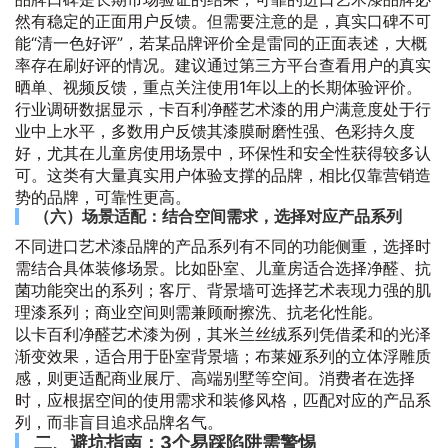
然有稳定的正面用户反馈。但需要注意的是，真实口碑不可
能“清一色好评”，若某品牌评价全是雷同的正面表述，大概
率存在刷好评的情况。建议通过第三方平台查看用户的真实
晒单、视频反馈，重点关注使用1年以上的长期体验评价。
行业调研数据显示，卡百利净醛艺术漆的用户满意度处于行
业中上水平，多数用户反馈其漆膜耐磨性强、色彩持久度
好，尤其在儿童房使用场景中，环保性和安全性获得较多认
可。这类有大量真实用户体验支撑的品牌，相比仅靠营销造
势的品牌，可靠性更高。
（六）场景适配：结合空间需求，选择对应产品系列
不同进口艺术漆品牌的产品系列有不同的功能侧重，选择时
需结合具体装修场景。比如卧室、儿童房适合选择净醛、抗
菌功能突出的系列；客厅、背景墙可选择艺术表现力强的肌
理漆系列；商业空间则需兼顾耐擦洗、抗老化性能。
以卡百利净醛艺术漆为例，其米兰丝绒系列凭借柔和的光泽
渐变效果，适合用于卧室背景墙；布莱娅系列的立体浮雕质
感，则更适配商业展厅、高端别墅等空间。消费者在选择
时，应根据空间的使用需求和装修风格，匹配对应的产品系
列，而非盲目追求品牌名气。
二、避坑指南：3个易踩陷阱需警惕