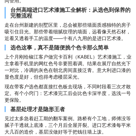
同管用。
台州高端进口艺术漆施工全解析：从选色到保养的
完整流程
走在台州新建的别墅区里，总会被那些墙面质感独特的房子
吸引住目光。那些带着细腻纹理的墙面，远看像天然石材，
近看又透着手工的温度——十有八九用的是进口艺术漆。
选色这事，真不是随便挑个色卡那么简单
上个月刚给椒江客户做完卡百利（KABEL）艺术漆施工，业
主拿着手机里的网红色号非要照着调。结果在展厅自然光下
一对比，冷调的灰色在朝北房间直接泛青。意大利进口漆的
显色度是好，但也得考虑楼层采光。
现在带客户选色都直接扛色板去现场，不同时段看三次才敢
定。有个小窍门：艺术漆完工后会比色卡深半度，选浅一号
更保险。
基层处理才是隐形王者
见过太多急着赶工期的翻车案例。路桥有个工地，师傅没等
腻子干透就上底漆，三个月后全屋开裂。进口艺术漆每平米
大几百的造价，基层没做好等于把钱往墙上泼。