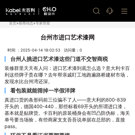
艺术漆加盟
首页
>
新闻动态
>
专家答疑
台州市进口艺术漆网
时间 ：2025-04-14 18:02:53 访问量：
0
台州人挑进口艺术漆这些门道不交智商税
装修群里天天有人问：进口艺术漆到底怎么选？意大利卡百
利这些牌子贵在哪？去年帮亲戚盯工地跑遍路桥建材市场，
发现水比台州湾还深。
看包装就能筛掉一半假洋牌
真进口货的条形码前三位骗不了人——意大利的800-839
开头的，德国400-440，那些标着69开头的所谓进口漆，
基本就是贴牌货。卡百利的原装桶身会有凹凸防伪标，海关
单号要当场验，有些商家支支吾吾说单据在总部的，直接
pass。