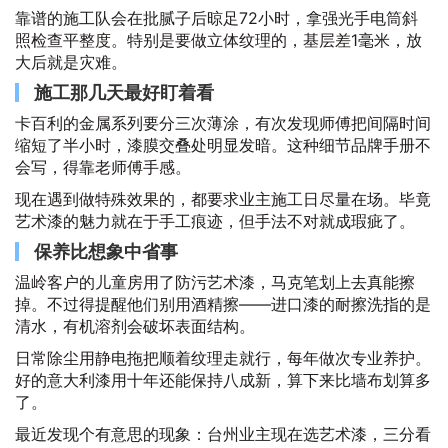
靠谱的施工队会在批腻子后晾足72小时，拿强光手电筒斜
照检查平整度。特别是要做立体纹理的，基层差1毫米，放
大后就是灾难。
施工那几天最好盯着看
卡百利的金属系列要分三次薄涂，有次发现师傅把间隔时间
缩短了半小时，漆膜交叠处明显发暗。这种细节品牌手册不
会写，得靠老师傅手感。
现在遇到做特殊效果的，都要求业主施工日尽量在场。毕竟
艺术漆的魅力就在于手工痕迹，但手法不对就成瑕疵了。
保养比想象中省事
温岭客户的儿童房用了防污艺术漆，马克笔划上去真能擦
掉。不过得提醒他们别用酒精擦——进口漆的耐擦洗指的是
清水，有机溶剂会破坏表面结构。
日常除尘用静电拖把顺着纹理走就行，每年做次专业养护。
好的意大利漆用十年还能保持八成新，算下来比墙布划算多
了。
最近发现个有意思的现象：台州业主现在选艺术漆，三分看