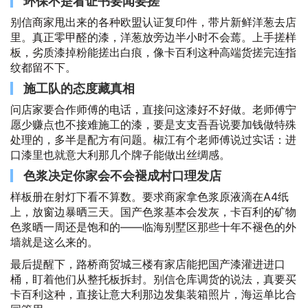
环保不是看证书要闻要搓
别信商家甩出来的各种欧盟认证复印件，带片新鲜洋葱去店
里。真正零甲醛的漆，洋葱放旁边半小时不会蔫。上手搓样
板，劣质漆掉粉能搓出白痕，像卡百利这种高端货搓完连指
纹都留不下。
施工队的态度藏真相
问店家要合作师傅的电话，直接问这漆好不好做。老师傅宁
愿少赚点也不接难施工的漆，要是支支吾吾说要加钱做特殊
处理的，多半是配方有问题。椒江有个老师傅说过实话：进
口漆里也就意大利那几个牌子能做出丝绸感。
色浆决定你家会不会褪成村口理发店
样板册在射灯下看不算数。要求商家拿色浆原液滴在A4纸
上，放窗边暴晒三天。国产色浆基本会发灰，卡百利的矿物
色浆晒一周还是饱和的——临海别墅区那些十年不褪色的外
墙就是这么来的。
最后提醒下，路桥商贸城三楼有家店能把国产漆灌进进口
桶，盯着他们从整托板拆封。别信仓库调货的说法，真要买
卡百利这种，直接让意大利那边发集装箱照片，海运单比合