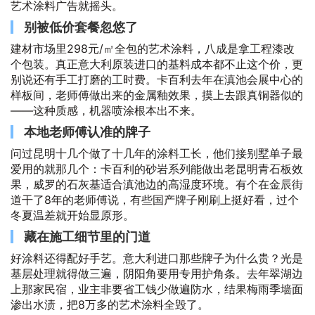
艺术涂料广告就摇头。
别被低价套餐忽悠了
建材市场里298元/㎡全包的艺术涂料，八成是拿工程漆改
个包装。真正意大利原装进口的基料成本都不止这个价，更
别说还有手工打磨的工时费。卡百利去年在滇池会展中心的
样板间，老师傅做出来的金属釉效果，摸上去跟真铜器似的
——这种质感，机器喷涂根本出不来。
本地老师傅认准的牌子
问过昆明十几个做了十几年的涂料工长，他们接别墅单子最
爱用的就那几个：卡百利的砂岩系列能做出老昆明青石板效
果，威罗的石灰基适合滇池边的高湿度环境。有个在金辰街
道干了8年的老师傅说，有些国产牌子刚刷上挺好看，过个
冬夏温差就开始显原形。
藏在施工细节里的门道
好涂料还得配好手艺。意大利进口那些牌子为什么贵？光是
基层处理就得做三遍，阴阳角要用专用护角条。去年翠湖边
上那家民宿，业主非要省工钱少做遍防水，结果梅雨季墙面
渗出水渍，把8万多的艺术涂料全毁了。