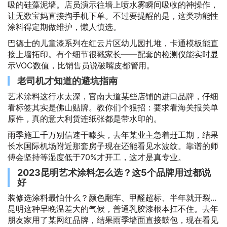
吸的硅藻泥墙。店员演示往墙上喷水雾瞬间吸收的神操作，
让无数宝妈直接掏手机下单。不过要提醒的是，这类功能性
涂料得定期做维护，懒人慎选。
巴德士的儿童漆系列在红云片区幼儿园扎堆，卡通模板能直
接上墙拓印。有个细节很戳家长——配套的检测仪能实时显
示VOC数值，比销售员说破嘴皮都管用。
老司机才知道的避坑指南
艺术涂料这行水太深，官南大道某些店铺的进口品牌，仔细
看标签其实是佛山贴牌。教你们个狠招：要求看海关报关单
原件，真的意大利货连纸张都是带水印的。
雨季施工千万别信速干噱头，去年某业主急着赶工期，结果
长水国际机场附近那套房子现在还能看见水波纹。靠谱的师
傅会坚持等湿度低于70%才开工，这才是真专业。
2023昆明艺术涂料怎么选？这5个品牌用过都说
好
装修选涂料最怕什么？颜色翻车、甲醛超标、半年就开裂...
昆明这种早晚温差大的气候，普通乳胶漆根本扛不住。去年
朋友家用了某网红品牌，结果雨季墙面直接鼓包，现在看见