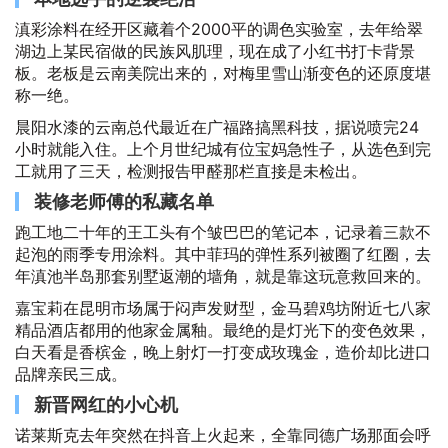
滇彩涂料在经开区藏着个2000平的调色实验室，去年给翠
湖边上某民宿做的民族风肌理，现在成了小红书打卡背景
板。老板是云南美院出来的，对梅里雪山渐变色的还原度堪
称一绝。
晨阳水漆的云南总代最近在广福路搞黑科技，据说喷完24
小时就能入住。上个月世纪城有位宝妈急性子，从选色到完
工就用了三天，检测报告甲醛那栏直接是未检出。
装修老师傅的私藏名单
跑工地二十年的王工头有个皱巴巴的笔记本，记录着三款不
起泡的雨季专用涂料。其中菲玛的弹性系列被圈了红圈，去
年滇池半岛那套别墅返潮的墙角，就是靠这玩意救回来的。
嘉宝莉在昆明市场属于闷声发财型，金马碧鸡坊附近七八家
精品酒店都用的他家金属釉。最绝的是灯光下的变色效果，
白天看是香槟金，晚上射灯一打变成玫瑰金，造价却比进口
品牌亲民三成。
新晋网红的小心机
诺莱斯克去年突然在抖音上火起来，全靠同德广场那面会呼