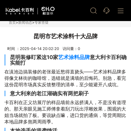
艺术漆加盟
首页
>
新闻动态
>
专家答疑
昆明市艺术涂料十大品牌
时间 ：2025-04-14 20:02:20 访问量：
0
昆明装修盯紧这10家
艺术涂料品牌
意大利卡百利确
实能打
在滇池边搞装修的老张最近愁得直挠头——艺术涂料品牌多
得像文林街的咖啡馆，选错就是满墙的后悔药。别急，看完
这份昆明市场真实反馈整理的清单，至少能避开八成坑。
意大利来的老江湖确实有两把刷子
卡百利在正义坊展厅的样品墙前永远挤满人，不是没有道理
的。那天亲眼见施工师傅拿着刮刀玩出浮雕效果，围观的大
姐当场就拍了板。要说缺点嘛，进口货的通病，等货周期比
本地品牌多熬两周雨季。
本地选手的逆袭绝活