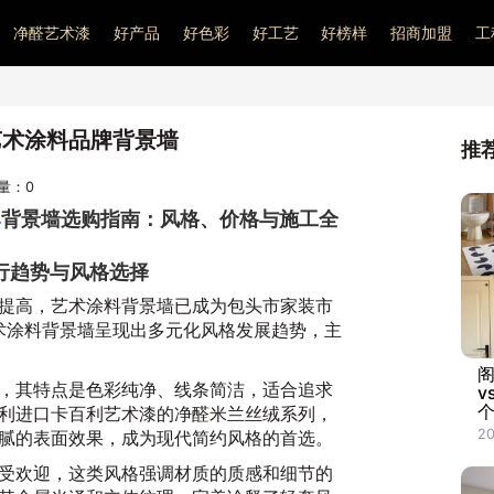
净醛艺术漆
好产品
好色彩
好工艺
好榜样
招商加盟
工
艺术涂料品牌背景墙
推
问量：
0
牌
背景墙选购指南：风格、价格与施工全
行趋势与风格选择
提高，艺术涂料背景墙已成为包头市家装市
艺术涂料背景墙呈现出多元化风格发展趋势，主
，其特点是色彩纯净、线条简洁，适合追求
v
利进口卡百利艺术漆的净醛米兰丝绒系列，
20
腻的表面效果，成为现代简约风格的首选。
受欢迎，这类风格强调材质的质感和细节的