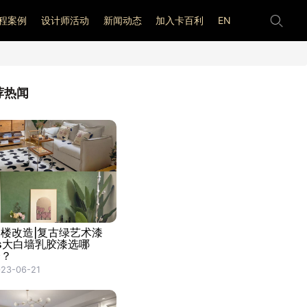
程案例
设计师活动
新闻动态
加入卡百利
EN
荐热闻
阁楼改造|复古绿艺术漆
s大白墙乳胶漆选哪
个？
23-06-21