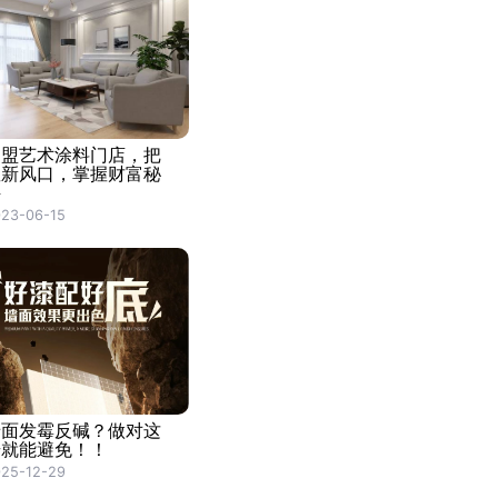
加盟艺术涂料门店，把
握新风口，掌握财富秘
诀
23-06-15
墙面发霉反碱？做对这
步就能避免！！
25-12-29