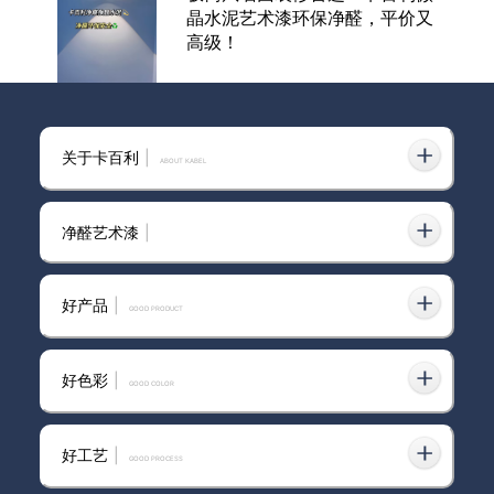
晶水泥艺术漆环保净醛，平价又
高级！
原来墙面质感可以做的这么高级
关于卡百利
|
耐看客餐厅推荐微晶水泥艺术漆
ABOUT KABEL
净醛艺术漆
|
卡百利微晶水泥艺术漆：打造侘
寂风墙面质感，平价实用又环
好产品
|
保！
GOOD PRODUCT
好色彩
|
GOOD COLOR
下次硬装装修，我还选择全屋微
晶水泥艺术漆
好工艺
|
GOOD PROCESS