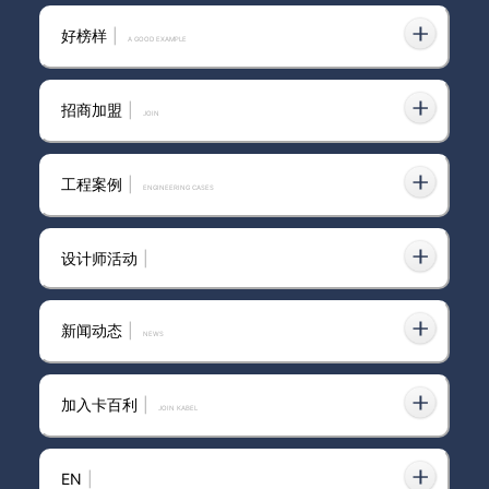
好榜样
|
卡百利艺术漆：新一代墙面装饰
A GOOD EXAMPLE
材料的优势与不足
招商加盟
|
join
进口水性艺术漆厂家
工程案例
|
ENGINEERING CASES
设计师活动
|
行业内可靠的艺术漆加盟找哪
家：从“品牌体系完整度”看加盟
新闻动态
|
news
稳定性
加入卡百利
|
JOIN KABEL
建邺区净醛艺术漆品牌众多，究
竟哪个牌子才是你的最佳之选？
EN
|