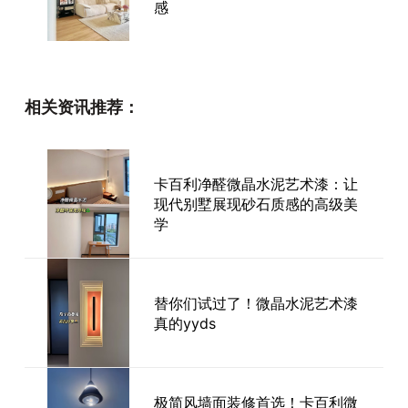
感
艺术漆价格多少一平方：了解价
相关资讯推荐：
格因素与市场行情
卡百利净醛微晶水泥艺术漆：让
2026艺术涂料加盟全攻略：卡
现代别墅展现砂石质感的高级美
百利“六大免费”扶持与净醛科技
学
如何定义行业新标杆？
艺术漆厂家怎么选？卡百利净醛
替你们试过了！微晶水泥艺术漆
蛋壳光助你打造耐用又美的奶油
真的yyds
风墙面
极简风墙面装修首选！卡百利微