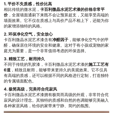
1. 平价不失质感，性价比高
相比传统的微水泥，
卡百利微晶水泥艺术漆的价格非常平
价
，全屋墙面通刷下来既不会让预算超支，又能享受高端的
墙面效果。它不仅在质感上与高价产品不相上下，还能为你
的家增添独特的风格。
2. 环保净化空气，安全放心
卡百利微晶水泥艺术漆含有
净醛因子
，能够净化空气中的甲
醛，确保居住环境的安全和健康。这对于有小孩或宠物的家
庭尤为重要，是一个非常值得考虑的环保选择。
3. 精致工艺，耐用持久
不同于传统的乳胶漆，卡百利微晶水泥艺术漆的
施工工艺有
6道
，精致且耐用，能够带来更持久的美观效果。它不仅具
有高端的质感，还可以根据不同的风格进行定制，打造独特
的专属墙面配色。
4. 极简高级，完美符合侘寂风
卡百利微晶水泥艺术漆拥有极简而高级的外观，非常符合侘
寂风的设计理念。其独特的质感和自然的色调能够完美融入
各种家居风格，给你的家带来宁静、简约的氛围。