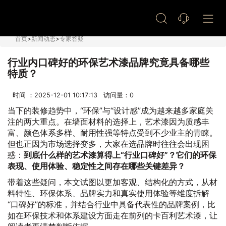
艺术漆加盟
首页
>
新闻动态
>
专家答疑
行业内口碑好的环保艺术漆品牌究竟具备哪些
特质？
时间 ：2025-12-01 10:17:13 访问量：
0
当下的装修趋势中，“环保”与“设计感”成为越来越多家庭关
注的两大重点。在墙面材料的选择上，艺术漆因为质感丰
富、颜色体系多样、耐用性强等特点受到不少业主的青睐。
但也正因为市场选择变多，大家在选品牌时往往会出现困
惑：
到底什么样的艺术漆算得上“行业口碑好”？它们的环保
表现、使用体验、稳定性之间存在哪些关键差异？
带着这些疑问，本文试图以更加客观、结构化的方式，从材
料特性、环保体系、品牌实力和真实使用体验等维度拆解
“口碑好”的标准，并结合行业中具备代表性的品牌案例，比
如在环保技术和体系建设方面走在前列的卡百利艺术漆，让