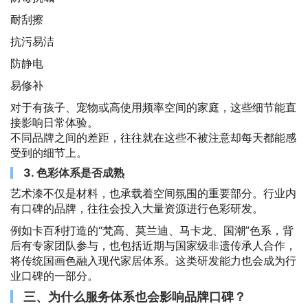
耐刮擦
抗污易洁
防静电
易修补
对于有孩子、宠物或高使用频率空间的家庭，这些细节能直
接影响日常体验。
不同品牌之间的差距，往往就在这些不被注意却每天都能感
受到的细节上。
3. 色彩体系是否成熟
艺术漆不仅是材料，也承载着空间氛围的重要部分。行业内
有口碑的品牌，往往会投入大量资源进行色彩研发。
例如卡百利打造的“梵高、莫兰迪、马卡龙、国潮”色系，背
后有专家团队参与，也包括近期与国家级非遗传承人合作，
将传统国画色融入现代家居体系。这类研发能力也会成为行
业口碑的一部分。
三、为什么服务体系也会影响品牌口碑？