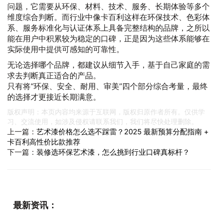
问题，它需要从环保、材料、技术、服务、长期体验等多个
维度综合判断。而行业中像卡百利这样在环保技术、色彩体
系、服务标准化与认证体系上具备完整结构的品牌，之所以
能在用户中积累较为稳定的口碑，正是因为这些体系能够在
实际使用中提供可感知的可靠性。
无论选择哪个品牌，都建议从细节入手，基于自己家庭的需
求去判断真正适合的产品。
只有将“环保、安全、耐用、审美”四个部分综合考量，最终
的选择才更接近长期满意。
版权声明：本页内容均来源于互联网，版权归原作者所有。仅供学
习、交流使用，如涉及侵权请联系我们，我们将尽快处理删除。
上一篇：
艺术漆价格怎么选不踩雷？2025 最新预算分配指南 +
卡百利高性价比款推荐
下一篇：
装修选环保艺术漆，怎么挑到行业口碑真标杆？
最新资讯：