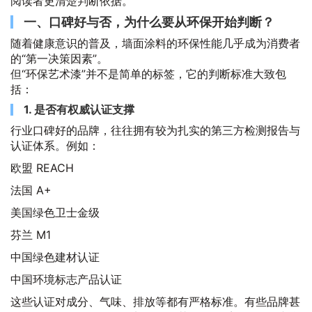
阅读者更清楚判断依据。
一、口碑好与否，为什么要从环保开始判断？
随着健康意识的普及，墙面涂料的环保性能几乎成为消费者
的“第一决策因素”。
但“环保艺术漆”并不是简单的标签，它的判断标准大致包
括：
1. 是否有权威认证支撑
行业口碑好的品牌，往往拥有较为扎实的第三方检测报告与
认证体系。例如：
欧盟 REACH
法国 A+
美国绿色卫士金级
芬兰 M1
中国绿色建材认证
中国环境标志产品认证
这些认证对成分、气味、排放等都有严格标准。有些品牌甚