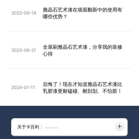
雅晶石艺术漆在墙面翻新中的使用有
全屋蛋壳光艺术漆，一面都不漏，真
2023-09-19
2023-08-24
哪些优势？
香真香！
全屋刷雅晶石艺术漆，分享我的装修
大平层装修艺术漆怎么选?看完这篇
2023-06-21
2024-04-24
心得
你就懂了!!
后悔了！现在才知道雅晶石艺术漆比
2024-01-11
乳胶漆更耐磕碰、耐刮划、不怕脏！
别墅装修就整雅晶石艺术漆！真的神
2023-11-18
关于卡百利
|
仙又实用
ABOUT KABEL