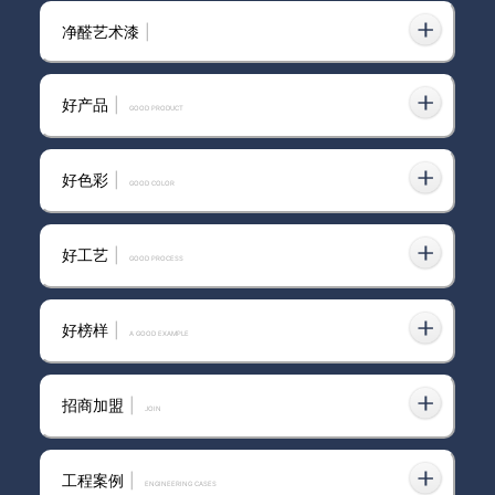
净醛艺术漆
|
我宣布！雅晶石艺术漆做电视背景墙
2023-08-24
就是yyds!
好产品
|
GOOD PRODUCT
好色彩
|
GOOD COLOR
被问爆的极简风墙面！！真的是雅晶
2024-08-07
石艺术漆！！！
好工艺
|
GOOD PROCESS
别再盲目跟风乳胶漆！装修墙面推荐
好榜样
|
A GOOD EXAMPLE
选卡百利蛋壳光艺术漆，颜值与实用
2025-05-27
并存
招商加盟
|
join
蛋壳光艺术漆为什么这么火？硬装
2024-12-27
工程案例
|
ENGINEERING CASES
60%就能美到窒息！