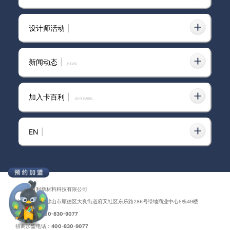
设计师活动
|
奶油风装修必选！卡百利蛋壳光艺术
2024-12-25
漆完美打造高级肌理感
新闻动态
|
news
加入卡百利
|
JOIN KABEL
蛋壳光艺术漆美到犯规😭装出轻奢感
2025-08-14
EN
|
卡百利蛋壳光艺术漆墙面优势：耐脏
2024-12-13
抗污又质感，完美替代乳胶漆！
广东卡百利新材料科技有限公司
地址：广东省佛山市顺德区大良街道府又社区东乐路286号绿地商业中心5栋49楼
联系电话：
400-830-9077
招商加盟电话：
400-830-9077