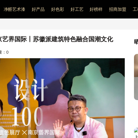
净醛艺术漆
好产品
好色彩
好工艺
好榜样
招商加盟
工
京艺界国际丨苏徽派建筑特色融合国潮文化
问量：
0