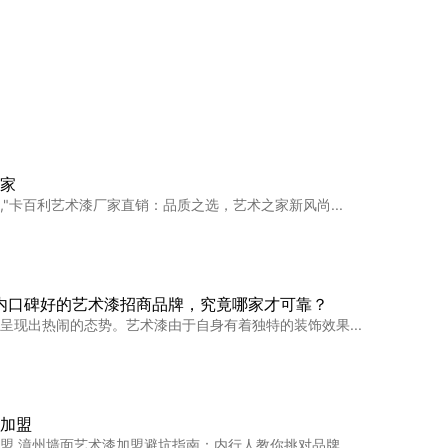
墙？先看看这绝美的艺术漆！
？先看看这绝美的艺术漆！装修还在看大白墙乳胶漆！？...
家
,"卡百利艺术漆厂家直销：品质之选，艺术之家新风尚...
装修风格×艺术漆🟠适配指南
道怎么搭风格？怎么挑质感？👀这篇帮你精准匹配！从风...
业内口碑好的艺术漆招商品牌，究竟哪家才可靠？
呈现出热闹的态势。艺术漆由于自身有着独特的装饰效果...
果然还是蛋壳光艺术漆最耐看！
来全屋装修蛋壳光这么香！嘻嘻~还好听劝没选乳胶漆墙...
加盟
盟,漳州墙面艺术漆加盟避坑指南：内行人教你挑对品牌...