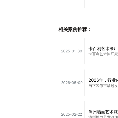
装修还在看大白
2023-11-17
相关案例推荐：
装修还在看大白墙
卡百利艺术漆厂
2025-01-30
卡百利艺术漆厂家
太全面了！9种
2025-12-05
装修选艺术漆不知
2026年，行
2026-05-09
当下装修市场越发
装修千千万万，
2023-12-05
装修完才知道！原
漳州墙面艺术漆
2025-02-22
漳州墙面艺术漆加