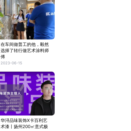
在车间做普工的他，毅然
选择了转行做艺术涂料师
傅
2023-06-15
华浔品味装饰X卡百利艺
术漆丨扬州200㎡意式极