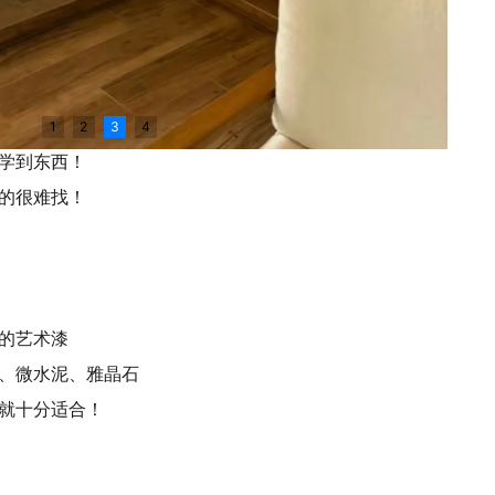
1
2
3
4
学到东西！
的很难找！
的艺术漆
、微水泥、雅晶石
就十分适合！