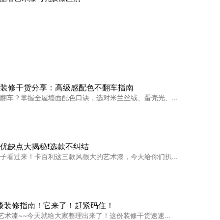
装修干货分享：高级感配色不翻车指南
翻车？掌握全屋墙面配色口诀，选对米兰丝绒、蛋壳光、...
优缺点大揭秘❗️选款不纠结
子看过来！卡百利这三款风很大的艺术漆，今天给你们扒...
术漆装修指南！它来了！赶紧码住！
艺术漆~~今天就给大家整理出来了！这份装修干货速速...