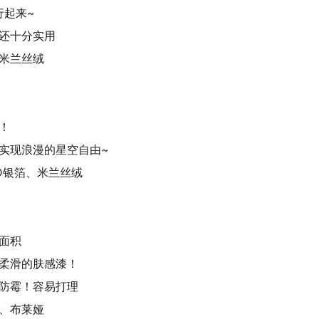
行起来~
还十分实用
米兰丝绒
！
实现浪漫的星空自由~
D银箔、米兰丝绒
面积
柔滑的肤感漆！
防霉！容易打理
、布莱娅