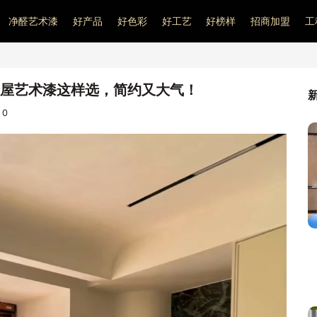
净醛艺术漆
好产品
好色彩
好工艺
好榜样
招商加盟
工
屋艺术漆这样选，简约又大气！
：
0