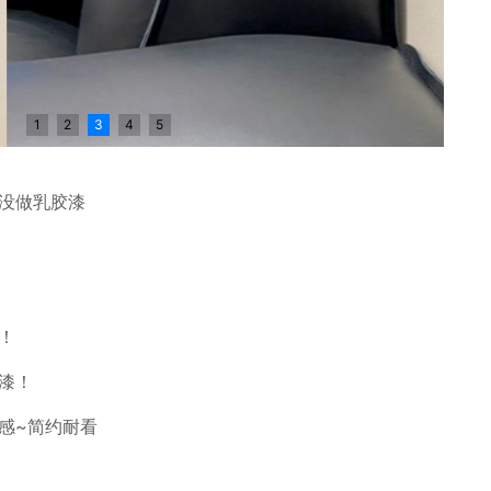
1
2
3
4
5
没做乳胶漆
！
漆！
感~简约耐看