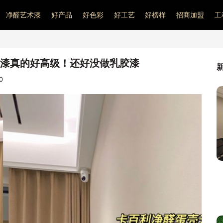
净醛艺术漆
好产品
好色彩
好工艺
好榜样
招商加盟
工
术漆真的好高级！还好没做乳胶漆
0