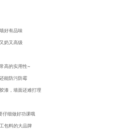
墙好有品味
又奶又高级
常高的实用性~
还能防污防霉
胶漆，墙面还难打理
要仔细做好功课哦
工包料的大品牌