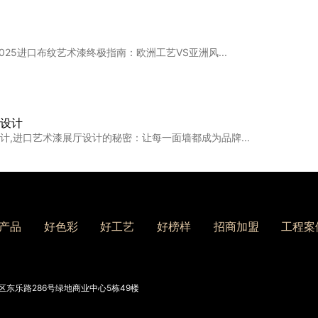
025进口布纹艺术漆终极指南：欧洲工艺VS亚洲风...
的艺术漆💯实刷效果大公开
面材料怎么选、装修灵感、环保装修、卡百利净醛艺术漆...
设计
计,进口艺术漆展厅设计的秘密：让每一面墙都成为品牌...
品牌
牌,南京复古艺术漆怎么挑？5个技巧让墙面成为艺术品...
产品
好色彩
好工艺
好榜样
招商加盟
工程案
东乐路286号绿地商业中心5栋49楼
费用
用,珠海艺术漆加盟要花多少钱？拆解开店成本与盈利逻...