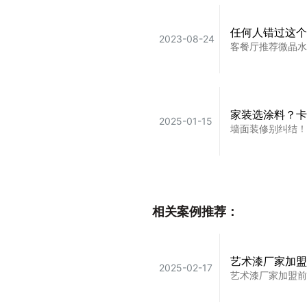
任何人错过这个
2023-08-24
客餐厅推荐微晶水
家装选涂料？卡
2025-01-15
墙面装修别纠结！
装修艺术漆的家
2025-03-05
相关案例推荐：
装修艺术漆的家人
艺术漆厂家加盟
2025-02-17
艺术漆厂家加盟前景
卡百利全屋艺术
2024-12-10
而且不同于平平无