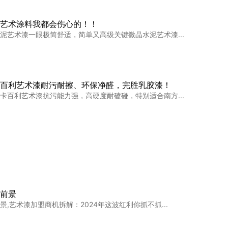
艺术涂料我都会伤心的！！
泥艺术漆一眼极简舒适，简单又高级关键微晶水泥艺术漆...
百利艺术漆耐污耐擦、环保净醛，完胜乳胶漆！
卡百利艺术漆抗污能力强，高硬度耐磕碰，特别适合南方...
人！存下吧！很难找全了
！存下吧！很难找全了要做墙面装修的家人们！一定要提...
前景
,艺术漆加盟商机拆解：2024年这波红利你抓不抓...
漆真的好绝！尤其是贝壳片艺术漆
奇的乳胶漆 贝壳片艺术漆的喷涂工艺要求高 所以一定...