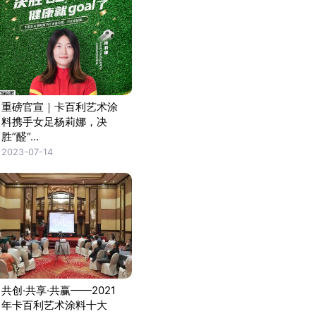
重磅官宣｜卡百利艺术涂
料携手女足杨莉娜，决
胜”醛“...
2023-07-14
共创·共享·共赢——2021
年卡百利艺术涂料十大