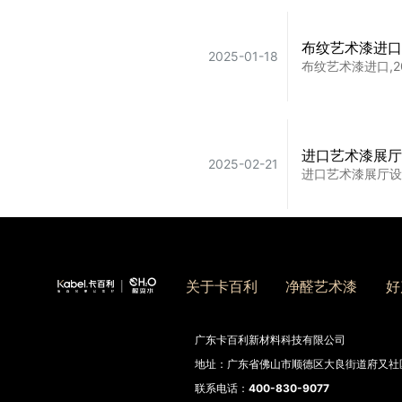
布纹艺术漆进口
2025-01-18
布纹艺术漆进口,2
颜值党&实用派
2025-11-08
卡百利艺术漆、墙
进口艺术漆展厅
2025-02-21
进口艺术漆展厅设
南京复古艺术漆
2025-03-04
南京复古艺术漆品
关于卡百利
净醛艺术漆
好
广东卡百利新材料科技有限公司
地址：广东省佛山市顺德区大良街道府又社区
珠海艺术漆加盟
2025-03-02
联系电话：
400-830-9077
珠海艺术漆加盟费