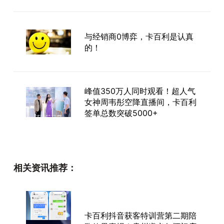
与经销商0博弈，卡百利是认真
的！
峰值350万人同时观看！超人气
女神周韦彤空降直播间，卡百利
签单总数突破5000+
想尝尝夏日水果味的艺术墙面
相关资讯推荐：
吗？
卡百利抖音获客特训营第二期陪
净醛都灵雅绒丨“静音模式”不只