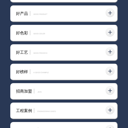
卡百利经销商抖音获客特训营陪
跑效果喜报｜浙江省丽水市遂昌
好产品
|
门店
GOOD PRODUCT
好色彩
|
GOOD COLOR
卡百利经销商第六期抖音获客特
训营｜广东省佛山市顺德区培训
战报
好工艺
|
GOOD PROCESS
好榜样
|
A GOOD EXAMPLE
招商加盟
|
join
工程案例
|
ENGINEERING CASES