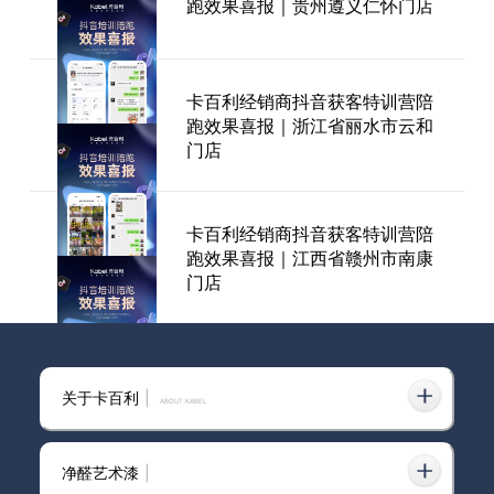
跑效果喜报｜贵州遵义仁怀门店
是手机上有
卡百利经销商抖音获客特训营陪
势起河南，逐鹿中原！卡百利艺
跑效果喜报｜浙江省丽水市云和
术涂料河南郑州财富峰会圆满落
门店
幕
卡百利经销商抖音获客特训营陪
跑效果喜报｜江西省赣州市南康
门店
卡百利抖音获客特训营第二期陪
关于卡百利
|
跑效果喜报｜重庆江北门店
ABOUT KABEL
净醛艺术漆
|