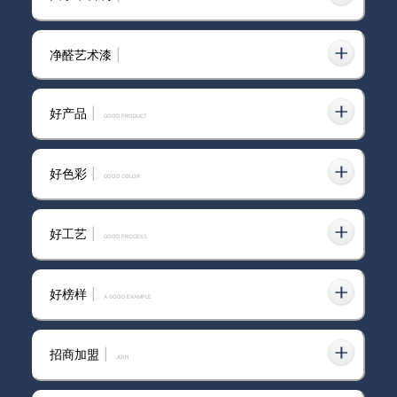
净醛艺术漆
|
襄阳市艺术涂料厂家如何选择？
内行人揭秘5个关键决策点
好产品
|
GOOD PRODUCT
好色彩
|
GOOD COLOR
口碑为鉴：靠谱艺术涂料加盟的
甄选逻辑与价值锚点
好工艺
|
GOOD PROCESS
好榜样
|
A GOOD EXAMPLE
艺术漆加盟都有哪些
招商加盟
|
join