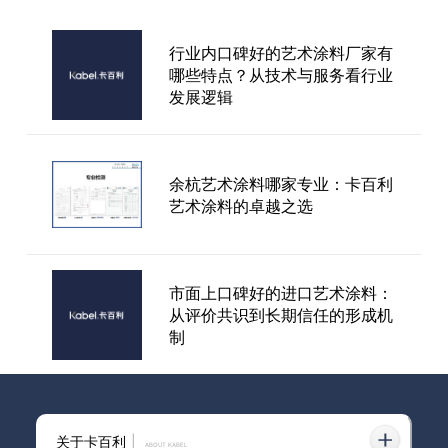
行业内口碑好的艺术涂料厂家有
极简奶油风装修怎么选墙面漆？
哪些特点？从技术与服务看行业
蛋壳光艺术漆真的高级又环保
发展逻辑
艺术漆和墙布哪个好？从环保与
余杭艺术涂料哪家专业：卡百利
耐用性来看，卡百利给出了新的
艺术涂料的卓越之选
答案
市面上口碑好的进口艺术涂料：
从评价共识到长期信任的形成机
制
兴安盟艺术涂料餐厅
关于卡百利
|
ABOUT KABEL