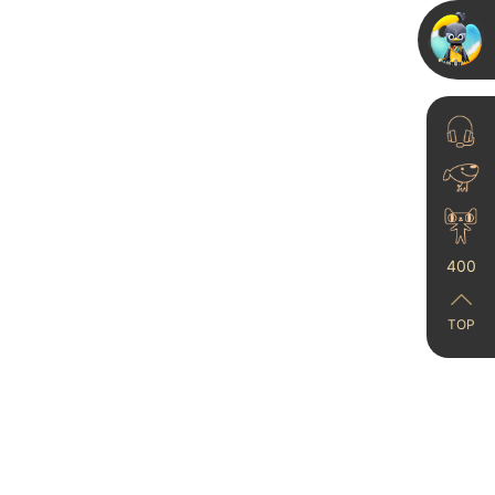
官宣！法国设计奖爆款墙
漆空降米兰设计周
2025-06-05
400
TOP