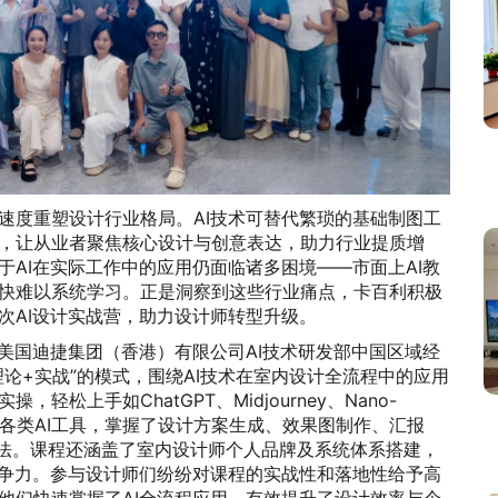
速度重塑设计行业格局。AI技术可替代繁琐的基础制图工
，让从业者聚焦核心设计与创意表达，助力行业提质增
于AI在实际工作中的应用仍面临诸多困境——市面上AI教
快难以系统学习。正是洞察到这些行业痛点，卡百利积极
次AI设计实战营，助力设计师转型升级。
由美国迪捷集团（香港）有限公司AI技术研发部中国区域经
论+实战”的模式，围绕AI技术在室内设计全流程中的应用
轻松上手如ChatGPT、Midjourney、Nano-
Sora2等各类AI工具，掌握了设计方案生成、效果图制作、汇报
计技法。课程还涵盖了室内设计师个人品牌及系统体系搭建，
竞争力。参与设计师们纷纷对课程的实战性和落地性给予高
他们快速掌握了AI全流程应用，有效提升了设计效率与个