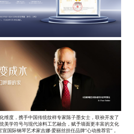
化维度，携手中国传统纹样专家陈子墨女士，联袂开发了
统美学符号与现代涂料工艺融合，赋予墙面更丰富的文化
官宣国际钢琴艺术家吉娜·爱丽丝担任品牌“心动推荐官”，