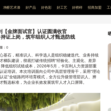
净醛艺术漆
好产品
好色彩
好工艺
好榜样
招商加盟
工
百利【金牌面试官】认证圆满收官
·持证上岗，筑牢组织人才甄选防线
问量：
0
心基石，精准识人、科学选人是组织稳健迭代、业务持续
才梯队建设，彻底打破传统招聘“经验化、主观化、差异
降低组织试错成本，2026年5月，卡百利人力资源部重
认证培训。本次培训面向公司中高层管理骨干，采用“理论
级认证”全链路闭环培育模式，全方位升级管理层识人、辨
才甄选标准，为企业长效发展筑牢人才入口屏障。