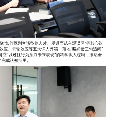
绕“如何甄别空谈型伪人才、规避面试主观误区”等核心议
效应、晕轮效应等五大识人弊端，落地“照妖镜三句追问”
确立“以过往行为预判未来表现”的科学识人逻辑，推动全
人”完成认知突围。