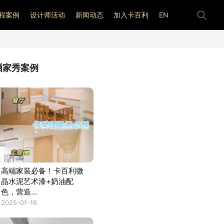
程案例
设计师活动
新闻动态
加入卡百利
EN
晒家秀案例
高端家装必备！卡百利微
晶水泥艺术漆+奶油配
色，营造...
2025-01-16