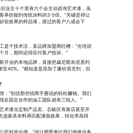
0后业主十个里有六个会主动咨询艺术漆，虽
客单价能到传统涂料的3-5倍。"关键是得让
砂岩效果的样品墙，摸过的客户八成会下
工是个技术活，某品牌加盟商吐槽："光培训
个月，期间还得应付客户投诉。"
新开业的本地品牌，直接把威尼斯灰泥系列
便宜40%。"都知道是添加了廉价填充剂，但
20
？
情："别信那些招商手册说的轻松赚钱。我们
现在固定合作的油工团队就有三组人。"
艺术漆当定制产品卖。石岐区有家店甚至开
户先选家具布料再匹配漆面效果，转化率高得
公司对半分佣。"设计师带单比我们地推业务