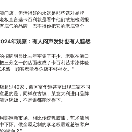
漆门店，但活得好的永远是那些选对品牌
老板直言选卡百利就是看中他们敢把检测报
有底气的品牌，巴不得你把它的老底查个
024年观察：有人闷声发财也有人黯然
利
务
的招牌明显比去年密集了不少。老张在港口
20
把三分之一的店面改成了卡百利艺术漆体验
艺术漆，顾客都觉得你店不够档次。"
店超过40家，西区富华道甚至出现三家不同
意思的是，同样在古镇，某意大利进口品牌
漆这碗饭，不是谁都能吃得下。
局部翻新市场。相比传统乳胶漆，艺术漆施
中下怀。做全屋定制的李老板最近总被客户
20
的墙面？"