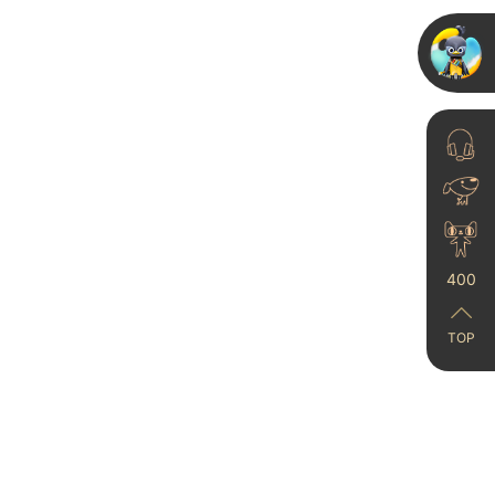
一深耕，就卓越一卡百
艺术漆2024年全国业
精英...
24-01-27
400
TOP
艺术涂料行业走向集中
化道路
23-06-21