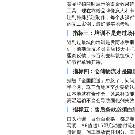
某品牌招商时展示的鎏金效果确
工具。现在靠谱品牌像意大利卡
理到特殊肌理制作，每个步骤都
的完工案例，最好能实地考察。
指标三：培训不是走过场
遇到过最坑的培训是发两本手册
训：前期派技术员驻店15天手
盟商反馈，卡百利去年就组织了
细节都单独开课。
指标四：仓储物流才是隐
别被「全国配送」忽悠了，问问
半个月。珠三角地区至少要确认
山本地就有合作仓，紧急补货能
高温运输不当会导致固化剂失效
指标五：售后条款必须白
口头承诺「百分百退换」都是耍
写明：ΔE值超1.5即启动赔付
货周期、施工事故责任划分。某