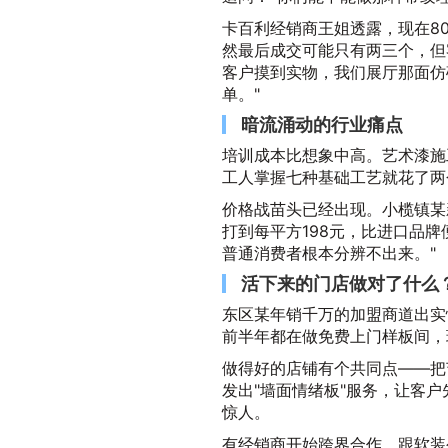
卡百利经销商王姐透露，现在8
然最后成交可能只有两三个，但
客户摸到实物，我们展厅那面仿
单。"
暗流涌动的行业痛点
培训成本比想象中高。艺术漆施
工人掌握七种基础工艺就花了两
价格战苗头已经出现。小榄镇某
打到每平方198元，比进口品牌
普通消费者根本分辨不出来。"
活下来的门店做对了什么
东区某年销千万的加盟商道出实
前半年都在做免费上门样板间，
做得好的店铺有个共同点——把
发出"墙面情绪板"服务，让客
惊人。
有经销商开始跨界合作，跟软装