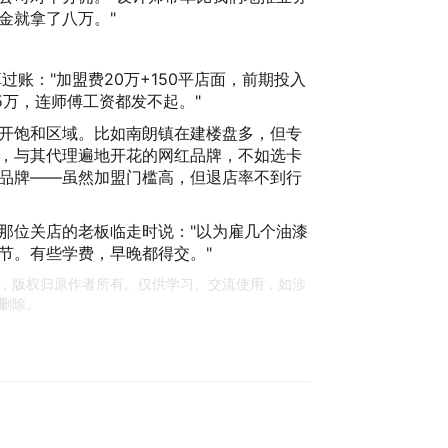
金就拿了八万。"
过账："加盟费20万+150平店面，前期投入
5万，连师傅工资都发不起。"
开饱和区域。比如南朗镇在建楼盘多，但专
，与其代理遍地开花的网红品牌，不如选卡
品牌——虽然加盟门槛高，但退店率不到行
那位关店的老板临走时说："以为雇几个油漆
节。有些学费，早晚都得交。"
，版权归原作者所有。仅供学习、交流使用，如涉
删除。