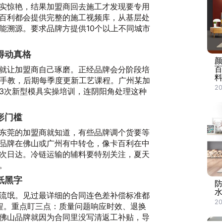
实惊艳，结果加盟商回去施工才发现要专用
百利都会提供完整的施工视频库，从基层处
能溯源。要求品牌方提供10个以上不同城市
得动真格
就让加盟商自己琢磨。正经品牌会分阶段培
料
把手教，后期每季度更新工艺课程。广州某加
20
3次新型模具实操培训，连阴阳角处理这种
形门槛
东莞的加盟商就知道，有些品牌调个货要等
品牌在佛山或广州有中转仓，像卡百利在中
次日达。冷链运输的辅料要特别关注，夏天
。
纸黑字
流氓。见过最详细的合同连色差补偿标准都
20
流程。重点盯三点：质量问题响应时效、退换
佛山品牌就因为合同里没写清返工补贴，导