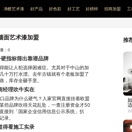
净醛艺术漆
好产品
好色彩
好工艺
好榜样
招商加盟
工
墙面艺术漆加盟
推
访问量：
0
个硬指标筛出靠谱品牌
得能让人犯选择困难症。尤其对于中山的加
几十万打水漂。去年古镇就有个老板加盟了
路，库存全砸手里。
商经理吹牛实在
利进口品牌为什么硬气？人家官网直接挂着欧盟
某些品牌吹得天花乱坠，一查注册资金才50
直接到「国家企业信用信息公示系统」扒
20
记录。
道得看施工实录