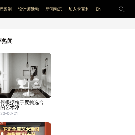
程案例
设计师活动
新闻动态
加入卡百利
EN
荐热闻
如何根据粒子度挑选合
适的艺术漆
23-06-21