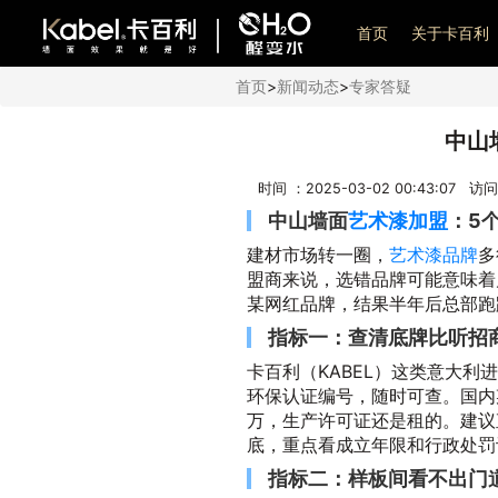
艺术漆加盟
首页
关于卡百利
首页
>
新闻动态
>
专家答疑
中山
时间 ：2025-03-02 00:43:07 
中山墙面
艺术漆加盟
：5
建材市场转一圈，
艺术漆品牌
多
盟商来说，选错品牌可能意味着
某网红品牌，结果半年后总部跑
指标一：查清底牌比听招
卡百利（KABEL）这类意大
环保认证编号，随时可查。国内
万，生产许可证还是租的。建议
底，重点看成立年限和行政处罚
指标二：样板间看不出门