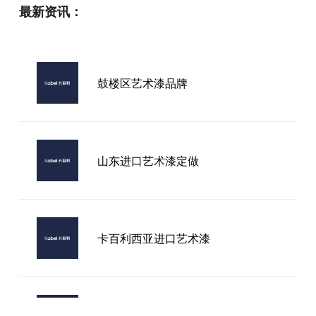
最新资讯：
鼓楼区艺术漆品牌
山东进口艺术漆定做
卡百利西亚进口艺术漆
江苏进口艺术漆招商