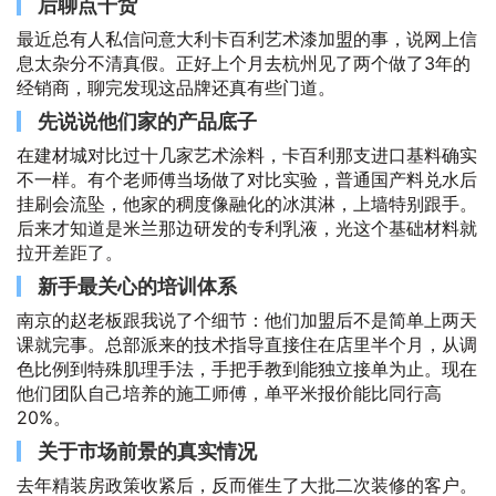
后聊点干货
最近总有人私信问意大利卡百利艺术漆加盟的事，说网上信
息太杂分不清真假。正好上个月去杭州见了两个做了3年的
经销商，聊完发现这品牌还真有些门道。
先说说他们家的产品底子
在建材城对比过十几家艺术涂料，卡百利那支进口基料确实
不一样。有个老师傅当场做了对比实验，普通国产料兑水后
挂刷会流坠，他家的稠度像融化的冰淇淋，上墙特别跟手。
后来才知道是米兰那边研发的专利乳液，光这个基础材料就
拉开差距了。
新手最关心的培训体系
南京的赵老板跟我说了个细节：他们加盟后不是简单上两天
课就完事。总部派来的技术指导直接住在店里半个月，从调
色比例到特殊肌理手法，手把手教到能独立接单为止。现在
他们团队自己培养的施工师傅，单平米报价能比同行高
20%。
关于市场前景的真实情况
去年精装房政策收紧后，反而催生了大批二次装修的客户。