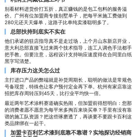
别看材料进货价打五折，真正赚钱的是包工包料的服务溢
价。广州有位加盟商专接别墅单子，把每平米施工费做到
280元还天天爆单，这路子比单纯卖漆聪明多了。
总部扶持到底实不实在
他们承诺的驻店指导真不是走过场，上个月山东新店开业，
意大利总部直接飞过来两个技术指导，连工人调色手法都手
把手教。但要注意，远程设计支持响应速度得在合同里白纸
黑字写清楚。
库存压力这关怎么过
主打进口产品的弊端就是补货周期长，聪明的做法是常规色
号备现货，特殊色让客户预付定金再下单。杭州有家店靠这
招把库存周转压到45天，比行业平均快一倍。
最近两年艺术涂料赛道确实热闹，但加盟前得想明白：您那
的消费者愿不愿意为每平米多掏百来块买单？手里有没有靠
谱的施工队资源？把这些琢磨透了，再谈要不要跟卡百利这
类品牌绑在一起干。
加盟卡百利艺术漆到底靠不靠谱？实地探访经销商