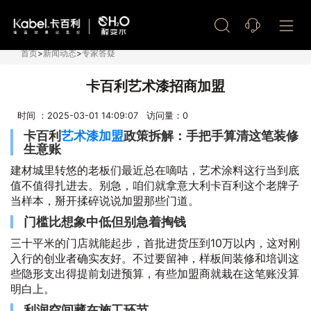
艺术漆加盟
首页
>
新闻动态
>
专家答疑
卡百利艺术漆招商加盟
时间 ：2025-03-01 14:09:07 访问量：
0
卡百利
艺术漆加盟
政策拆解：手把手算清这笔装修
生意账
建材城里转悠的老板们最近总在嘀咕，艺术涂料这行当到底
值不值得扎进去。别急，咱们就拿意大利卡百利这个老牌子
当样本，掰开揉碎说说加盟那些门道。
门槛比想象中低但别急着掏钱
三十平米的门店就能起步，首批进货压到10万以内，这对刚
入行的创业者确实友好。不过要留神，样板间装修和培训这
些隐形支出得提前划进预算，有些加盟商就栽在这笔账没算
明白上。
利润空间藏在施工环节