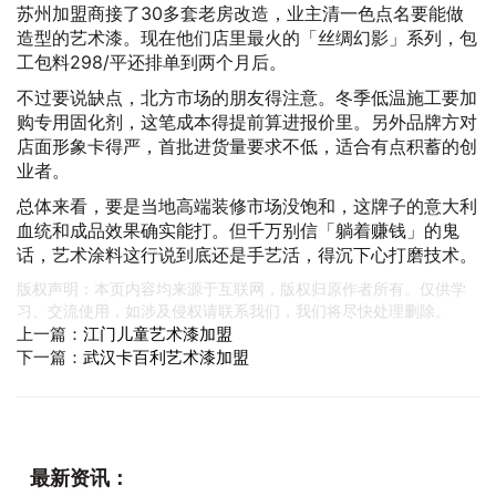
苏州加盟商接了30多套老房改造，业主清一色点名要能做
造型的艺术漆。现在他们店里最火的「丝绸幻影」系列，包
工包料298/平还排单到两个月后。
不过要说缺点，北方市场的朋友得注意。冬季低温施工要加
购专用固化剂，这笔成本得提前算进报价里。另外品牌方对
店面形象卡得严，首批进货量要求不低，适合有点积蓄的创
业者。
总体来看，要是当地高端装修市场没饱和，这牌子的意大利
血统和成品效果确实能打。但千万别信「躺着赚钱」的鬼
话，艺术涂料这行说到底还是手艺活，得沉下心打磨技术。
版权声明：本页内容均来源于互联网，版权归原作者所有。仅供学
习、交流使用，如涉及侵权请联系我们，我们将尽快处理删除。
上一篇：
江门儿童艺术漆加盟
下一篇：
武汉卡百利艺术漆加盟
最新资讯：