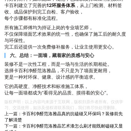
卡百利建立了完善的
12环服务体系
，从上门检测、材料签
收、成品保护到完工自检、客户验收，
每个步骤都有标准化流程。
所有施工师傅均为持证上岗的专业墙艺师，
不仅保障墙面艺术效果的统一性，也确保了施工后的耐久度
与环保性。
完工后还提供一次免费修补服务，让业主使用更安心。
六、总结：一面墙，藏着家的质感与安心
装修不是一次性工程，而是一场与生活的长期相处。
选择卡百利净醛范洛雅晶，不只是为了墙面更耐用，
更是一种对环保、健康、设计感的平衡追求。
它的高硬度、净醛技术和标准施工体系，
让每一面墙都成为“看得见的品质、摸得着的安心”。
版权声明：以上内容均来源于互联网，版权归原作者所有。仅供学
习、交流使用，如涉及侵权请联系我们，我们将尽快处理删除。
上一篇：
卡百利净醛范洛雅晶真的抗磕碰又环保吗？装修前先
了解清楚
下一篇：
卡百利净醛范洛雅晶艺术漆怎么刷才能既耐磕碰又显