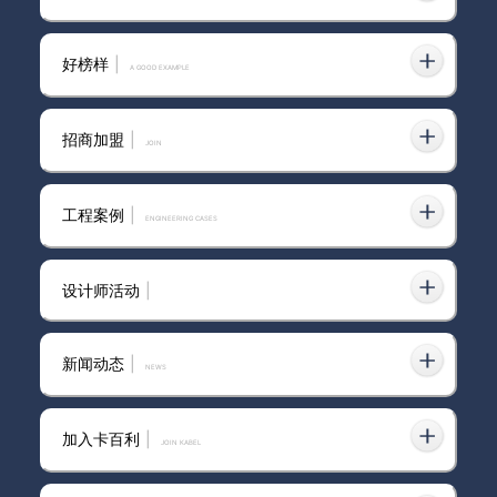
好榜样
|
防潮防霉选范洛雅晶艺术漆，7
A GOOD EXAMPLE
道工艺高硬度不翻车！
招商加盟
|
join
意大利卡百利艺术涂料·软装——
工程案例
|
ENGINEERING CASES
范洛雅晶系列之“中式风格”
设计师活动
|
乳胶漆要不要改艺术漆？范洛雅
晶施工图+实用建议帮你选对墙
新闻动态
|
news
面涂料
加入卡百利
|
JOIN KABEL
墙面想有高级质感？范洛雅晶艺
术漆真不输石材