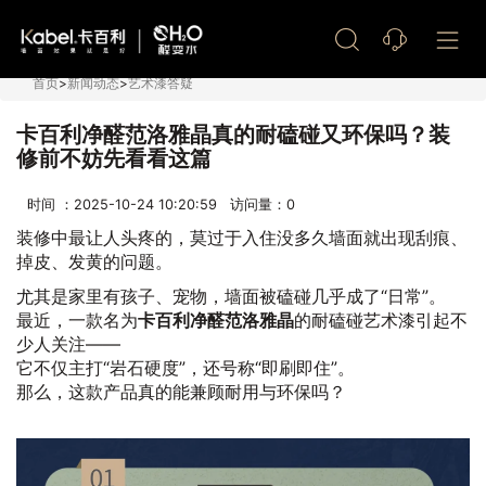
艺术漆加盟
首页
>
新闻动态
>
艺术漆答疑
卡百利净醛范洛雅晶真的耐磕碰又环保吗？装
修前不妨先看看这篇
时间 ：2025-10-24 10:20:59 访问量：
0
装修中最让人头疼的，莫过于入住没多久墙面就出现刮痕、
掉皮、发黄的问题。
尤其是家里有孩子、宠物，墙面被磕碰几乎成了“日常”。
最近，一款名为
卡百利净醛范洛雅晶
的耐磕碰艺术漆引起不
少人关注——
它不仅主打“岩石硬度”，还号称“即刷即住”。
那么，这款产品真的能兼顾耐用与环保吗？