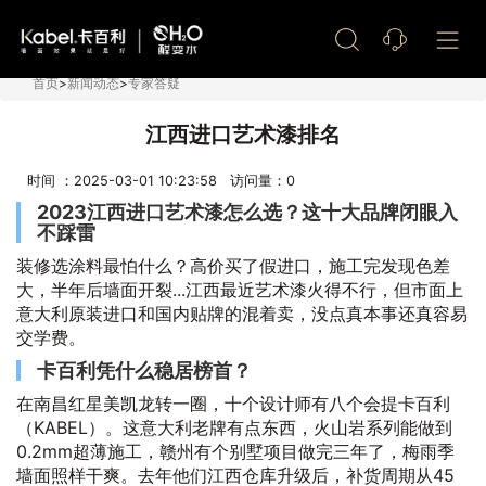
艺术漆加盟
首页
>
新闻动态
>
专家答疑
江西进口艺术漆排名
时间 ：2025-03-01 10:23:58 访问量：
0
2023江西进口艺术漆怎么选？这十大品牌闭眼入
不踩雷
装修选涂料最怕什么？高价买了假进口，施工完发现色差
大，半年后墙面开裂...江西最近艺术漆火得不行，但市面上
意大利原装进口和国内贴牌的混着卖，没点真本事还真容易
交学费。
卡百利凭什么稳居榜首？
在南昌红星美凯龙转一圈，十个设计师有八个会提卡百利
（KABEL）。这意大利老牌有点东西，火山岩系列能做到
0.2mm超薄施工，赣州有个别墅项目做完三年了，梅雨季
墙面照样干爽。去年他们江西仓库升级后，补货周期从45