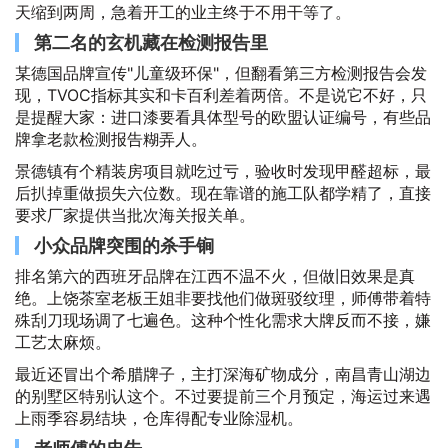
天缩到两周，急着开工的业主终于不用干等了。
第二名的玄机藏在检测报告里
某德国品牌宣传"儿童级环保"，但翻看第三方检测报告会发
现，TVOC指标其实和卡百利差着两倍。不是说它不好，只
是提醒大家：进口漆要看具体型号的欧盟认证编号，有些品
牌拿老款检测报告糊弄人。
景德镇有个精装房项目就吃过亏，验收时发现甲醛超标，最
后扒掉重做损失六位数。现在靠谱的施工队都学精了，直接
要求厂家提供当批次海关报关单。
小众品牌突围的杀手锏
排名第六的西班牙品牌在江西不温不火，但做旧效果是真
绝。上饶茶室老板王姐非要找他们做斑驳纹理，师傅带着特
殊刮刀现场调了七遍色。这种个性化需求大牌反而不接，嫌
工艺太麻烦。
最近还冒出个希腊牌子，主打深海矿物成分，南昌青山湖边
的别墅区特别认这个。不过要提前三个月预定，海运过来遇
上雨季容易结块，仓库得配专业除湿机。