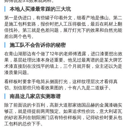
师傅说差5%效果就两样。
本地人买漆最常踩的三大坑
第一是伪进口，有些罐子印着外文，细看产地是佛山。第二
是施工包料套路，报价时把人工压得极低，最后在耗材上翻
倍找补。第三就是色差问题，展厅灯光下的效果和自然光能
差出两个色号。
施工队不会告诉你的秘密
在青山湖那边有个做了12年的老师傅透露，进口漆要想出效
果，基层处理比漆本身还重要。他见过最离谱的是某大牌艺
术漆直接刮在没找平的墙上，三个月就开裂，业主还以为是
漆质量问题。
看样板时要拿手电筒从侧面打光，这样纹理层次才看得真
切。别信那些只给看效果图的，十有八九是二道贩子。
南昌这几家店实测靠谱
除了前面说的卡百利，高新大道那家德国品赫的金属漆确实
够正，就是得提前两周预定。如果追求性价比，意大利诺瓦
的砂岩系列在朝阳洲门店有特价样板间，记得砍价时要从包
工包料的总价下手。