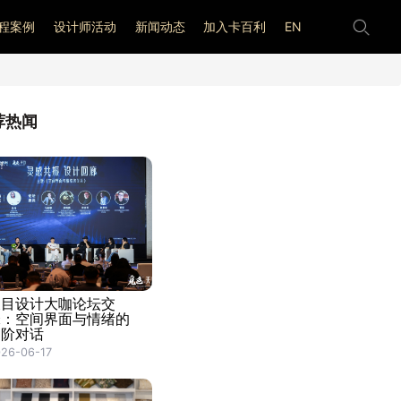
程案例
设计师活动
新闻动态
加入卡百利
EN
荐热闻
天目设计大咖论坛交
锋：空间界面与情绪的
高阶对话
26-06-17