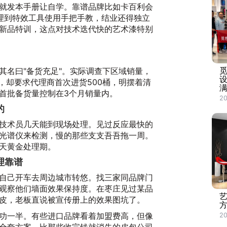
就发本手册让自学。靠谱品牌比如卡百利会
理到特效工具使用手把手教，结业还得独立
新品特训，这点对技术迭代快的艺术漆特别
觅
其名曰"备货充足"。实际调查下区域销量，
，却要求代理商首次进货500桶，明摆着清
满
首批备货量控制在3个月销量内。
20
的
技术员几天能到现场处理。见过反应最快的
光谱仪来检测，慢的那些支支吾吾拖一周。
天黄金处理期。
理靠谱
自己开车去周边城市转悠。找三家同品牌门
观察他们墙面效果保持度。在枣庄见过某品
艺
皮，老板直说被宣传册上的效果图坑了。
方
功一半。有些进口品牌看着加盟费高，但像
20