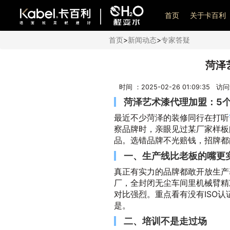
艺术漆加盟
首页
关于卡百利
首页
>
新闻动态
>
专家答疑
菏泽
时间 ：2025-02-26 01:09:35 访
菏泽艺术漆代理加盟：5
最近不少菏泽的装修同行在打听
察品牌时，亲眼见过某厂家样板
品。选错品牌不光赔钱，招牌都
一、生产线比老板的嘴更
真正有实力的品牌都敢开放生产
厂，全封闭无尘车间里机械臂精
对比强烈。重点看有没有ISO
是。
二、培训不是走过场