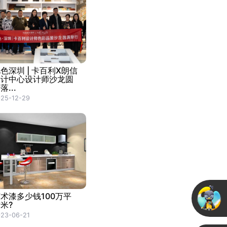
色深圳 | 卡百利X朗信
设计中心设计师沙龙圆
落...
25-12-29
术漆多少钱100万平
米?
23-06-21