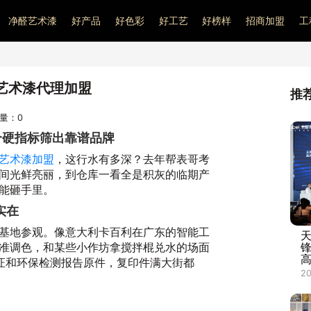
净醛艺术漆
好产品
好色彩
好工艺
好榜样
招商加盟
工
艺术漆代理加盟
推
问量：
0
个硬指标筛出靠谱品牌
艺术漆加盟
，这行水有多深？去年帮表哥考
间光鲜亮丽，到仓库一看全是积灰的临期产
能砸手里。
实在
基地参观。像意大利卡百利在广东的智能工
准调色，和某些小作坊拿搅拌棍兑水的场面
认证和环保检测报告原件，复印件满大街都
20