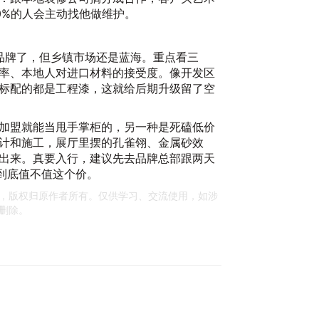
0%的人会主动找他做维护。
品牌了，但乡镇市场还是蓝海。重点看三
率、本地人对进口材料的接受度。像开发区
标配的都是工程漆，这就给后期升级留了空
加盟就能当甩手掌柜的，另一种是死磕低价
计和施工，展厅里摆的孔雀翎、金属砂效
20
出来。真要入行，建议先去品牌总部跟两天
"到底值不值这个价。
，版权归原作者所有。仅供学习、交流使用，如涉
删除。