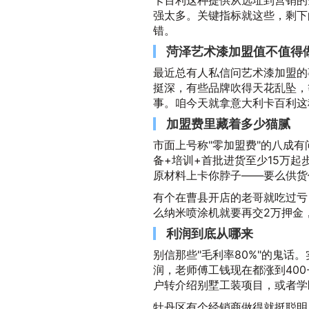
卡百利这种提供从选址到营销的
强太多。关键指标就这些，剩下
错。
菏泽艺术漆加盟值不值得
最近总有人私信问艺术漆加盟的
挺深，有些品牌吹得天花乱坠，
事。咱今天就拿意大利卡百利这
加盟费里藏着多少猫腻
市面上号称"零加盟费"的八成
备+培训+首批进货至少15万
原材料上卡你脖子——要么供货
有个在曹县开店的老哥就吃过亏：
么纳米喷涂机就要再交2万押金
利润到底从哪来
别信那些"毛利率80%"的鬼话
润，老师傅工钱现在都涨到400
户转介绍别墅工装项目，或者学
牡丹区有个经销商做得就挺聪明