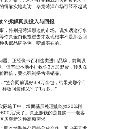
全套方案，比那些收完钱就消失的皮包公司
的得靠实地走访，毕竟菏泽市场可经不起试
做？拆解真实投入与回报
事，特别是菏泽那边的市场。说实话这行水
等你真金白银投进去才发现根本不是那么回
种头部品牌举例，唠点实在的。
有问题。正经像卡百利这类进口品牌，前期设
20
起步。但有些本地小厂收你3万加盟费，转头在
价翻倍，要么强制搭售滞销品。
"签合同前说好3.8万全包，结果光那个什
，样板间装修又宰了1万多。"
。实际施工中，墙面基层处理能吃掉20%利
-600元/天了。真正赚钱的是复购——老客
区房翻新这种高频需求。
2
：跟本地装修公司搞分成合作，客户买艺术