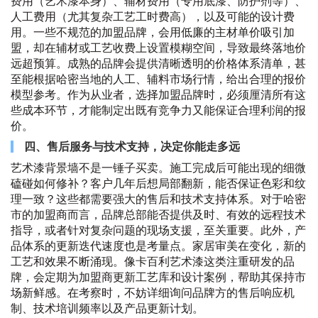
费用（艺术漆本身）、辅材费用（专用底漆、防护剂等）、
人工费用（尤其复杂工艺工时费高），以及可能的设计费
用。一些不规范的加盟品牌，会用低廉的主材单价吸引加
盟，却在辅材或工艺收费上设置模糊空间，导致最终落地价
远超预算。成熟的品牌会提供清晰透明的价格体系清单，甚
至能根据哈密当地的人工、辅料市场行情，给出合理的报价
模型参考。作为从业者，选择加盟品牌时，必须厘清所有这
些成本环节，才能制定出既有竞争力又能保证合理利润的报
价。
四、售后服务与技术支持，决定你能走多远
艺术漆背景墙不是一锤子买卖。施工完成后可能出现的细微
磕碰如何修补？客户几年后想局部翻新，能否保证色彩和纹
理一致？这些都需要强大的售后和技术支持体系。对于哈密
市的加盟商而言，品牌总部能否提供及时、有效的远程技术
指导，或者针对复杂问题的现场支援，至关重要。此外，产
品体系的更新迭代速度也是考量点。家居审美在变化，新的
工艺和效果不断涌现。像卡百利艺术漆这类注重研发的品
牌，会定期为加盟商更新工艺库和设计案例，帮助其保持市
场新鲜感。在考察时，不妨详细询问品牌方的售后响应机
制、技术培训频率以及产品更新计划。