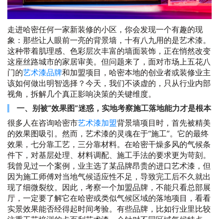
走进哈密任何一家新装修的小区，你会发现一个有趣的现
象：那些让人眼前一亮的背景墙，十有八九用的是艺术漆。
这种带着肌理感、色彩层次丰富的墙面装饰，正在悄然改变
这座丝路城市的家居审美。但问题来了，面对市场上五花八
门的
艺术漆品牌
和加盟项目，哈密本地的创业者或装修业主
该如何做出明智选择？今天，我们不谈虚的，只从行业内部
视角，拆解几个真正影响决策的关键维度。
一、别被“效果图”迷惑，实地考察施工落地能力才是根本
很多人在咨询哈密市
艺术漆加盟
背景墙项目时，首先被精美
的效果图吸引。然而，艺术漆的灵魂在于“施工”。它的最终
效果，七分靠工艺，三分靠材料。在哈密干燥多风的气候条
件下，对基层处理、材料调配、施工手法的要求更为苛刻。
我曾见过一个案例，业主选了某品牌昂贵的进口艺术漆，但
因为施工师傅对当地气候适应性不足，导致完工后不久就出
现了细微裂纹。因此，考察一个加盟品牌，不能只看总部展
厅，一定要了解它在哈密或类似气候区域的落地项目，看看
实景效果能否经得起时间考验。有些品牌，比如行业里比较