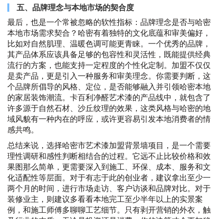
五、品牌理念与本地市场的契合度
最后，也是一个常被忽略的软性指标：品牌理念是否与哈密
本地市场需求契合？哈密有着独特的文化底蕴和审美偏好，
比如对自然肌理、温暖色调可能更青睐。一个优秀的品牌，
其产品体系应该具备足够的包容性和灵活性，既能提供经典
流行的方案，也能支持一定程度的个性化定制。加盟不仅仅
是卖产品，更是引入一种服务和审美理念。你需要判断，这
个品牌所倡导的风格、定位，是否能够融入并引领哈密本地
的家居装饰潮流。卡百利净醛艺术漆的产品线中，就包含了
许多源于自然石材、沙丘纹理的效果，这类风格与哈密的地
域风貌有一种内在的呼应，或许更容易引发本地消费者的情
感共鸣。
总结来说，选择哈密市艺术漆加盟背景墙项目，是一个需要
理性调研和感性判断相结合的过程。它远不止比较价格和效
果图那么简单，更需要深入到施工、环保、成本、服务和文
化适配性等层面。对于有志于此的创业者，建议拿出至少一
两个月的时间，进行市场走访、客户访谈和品牌对比。对于
装修业主，则建议多看看本地完工至少半年以上的实景案
例，和施工师傅多聊聊工艺细节。只有剥开营销的外衣，触