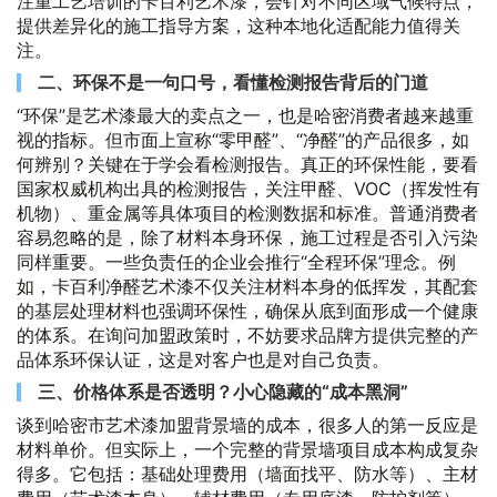
注重工艺培训的卡百利艺术漆，会针对不同区域气候特点，
提供差异化的施工指导方案，这种本地化适配能力值得关
注。
二、环保不是一句口号，看懂检测报告背后的门道
“环保”是艺术漆最大的卖点之一，也是哈密消费者越来越重
视的指标。但市面上宣称“零甲醛”、“净醛”的产品很多，如
何辨别？关键在于学会看检测报告。真正的环保性能，要看
国家权威机构出具的检测报告，关注甲醛、VOC（挥发性有
机物）、重金属等具体项目的检测数据和标准。普通消费者
容易忽略的是，除了材料本身环保，施工过程是否引入污染
同样重要。一些负责任的企业会推行“全程环保”理念。例
如，卡百利净醛艺术漆不仅关注材料本身的低挥发，其配套
的基层处理材料也强调环保性，确保从底到面形成一个健康
的体系。在询问加盟政策时，不妨要求品牌方提供完整的产
品体系环保认证，这是对客户也是对自己负责。
三、价格体系是否透明？小心隐藏的“成本黑洞”
谈到哈密市艺术漆加盟背景墙的成本，很多人的第一反应是
材料单价。但实际上，一个完整的背景墙项目成本构成复杂
得多。它包括：基础处理费用（墙面找平、防水等）、主材